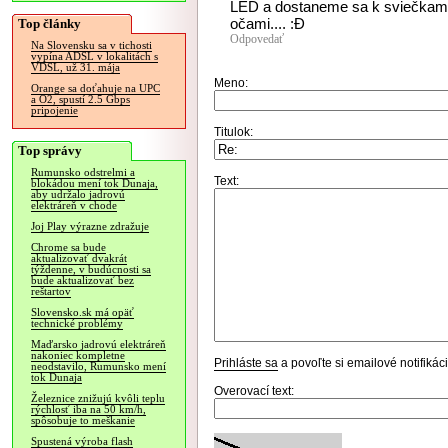
LED a dostaneme sa k sviečkam, a
očami.... :Đ
Top články
Odpovedať
Na Slovensku sa v tichosti
vypína ADSL v lokalitách s
VDSL, už 31. mája
Meno:
Orange sa doťahuje na UPC
a O2, spustí 2.5 Gbps
pripojenie
Titulok:
Top správy
Rumunsko odstrelmi a
Text:
blokádou mení tok Dunaja,
aby udržalo jadrovú
elektráreň v chode
Joj Play výrazne zdražuje
Chrome sa bude
aktualizovať dvakrát
týždenne, v budúcnosti sa
bude aktualizovať bez
reštartov
Slovensko.sk má opäť
technické problémy
Maďarsko jadrovú elektráreň
nakoniec kompletne
Prihláste sa
a povoľte si emailové notifiká
neodstavilo, Rumunsko mení
tok Dunaja
Overovací text:
Železnice znižujú kvôli teplu
rýchlosť iba na 50 km/h,
spôsobuje to meškanie
Spustená výroba flash