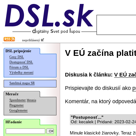
neprihlásený
V EÚ začína plati
DSL pripojenie
Ceny DSL
Dostupnosť DSL
Fórum o DSL
Výsledky meraní
Diskusia k článku:
V EÚ zač
Satelitná mapa SR
Prispievajte do diskusií ako
p
Merače
Komentár, na ktorý odpovedá
Speedmeter
Merania
Pingmeter
Googlemeter
"Postupnosť..."
Hľadanie
Od: kecalek | Pridané: 2023-02-2
Minule klasické žiarovky. Teraz 