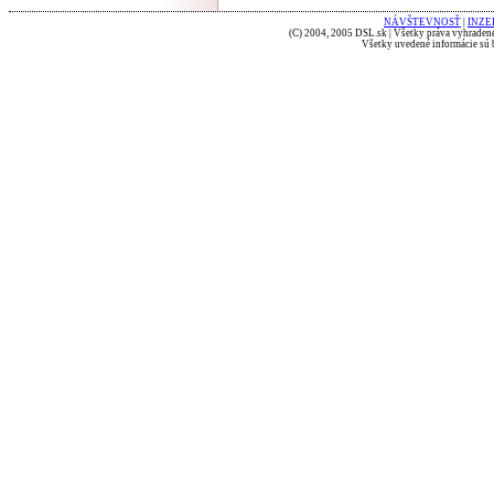
NÁVŠTEVNOSŤ
|
INZE
(C) 2004, 2005 DSL.sk | Všetky práva vyhradené
Všetky uvedené informácie sú b