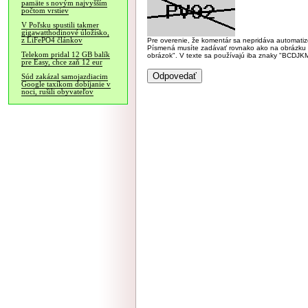
pamäte s novým najvyšším
počtom vrstiev
V Poľsku spustili takmer
gigawatthodinové úložisko,
z LiFePO4 článkov
Pre overenie, že komentár sa nepridáva automatizov
Písmená musíte zadávať rovnako ako na obrázku veľk
Telekom pridal 12 GB balík
obrázok". V texte sa používajú iba znaky "BC
pre Easy, chce zaň 12 eur
Súd zakázal samojazdiacim
Google taxíkom dobíjanie v
noci, rušili obyvateľov