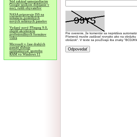
Súd zakázal samojazdiacim
Google taxíkom dobíjanie v
noci, rušili obyvateľov
NASA pripravuje ISS na
inštaláciu posledných
nových solárnych panelov
Vydaný nový FFmpeg 9.0,
zlepšil akceleráciu
Pre overenie, že komentár sa nepridáva automatizov
profesionálnych formátov
Písmená musíte zadávať rovnako ako na obrázku veľk
videa
obrázok". V texte sa používajú iba znaky "BC
Microsoft v čase drahých
pamätí sľubuje
optimalizovať spotrebu
RAM vo Windows 11