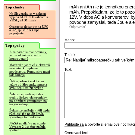
mAh ani Ah nie je jednotkou ener
Top články
mAh. Prepokladam, ze je to pozo
Na Slovensku sa v tichosti
12V. V dobe AC a konverterov, b
vypína ADSL v lokalitách s
VDSL, už 31. mája
povodne zamyslal, teda Joule ale
Odpovedať
Orange sa doťahuje na UPC
a O2, spustí 2.5 Gbps
pripojenie
Meno:
Top správy
Alza nasadila dve novinky,
Titulok:
jednu užitočnú a jednu
kontroverznú
Maďarsko jadrovú elektráreň
nakoniec kompletne
Text:
neodstavilo, Rumunsko mení
tok Dunaja
Ďalšia jadrová elektráreň
južne od Slovenska musela
kvôli teplu znížiť výkon
Železnice predávajú dve
tretiny lístkov elektronicky,
po donútení cestujúcich na
takýto nákup
Železnice znižujú kvôli teplu
rýchlosť iba na 50 km/h,
spôsobuje to meškanie
NASA na diaľku na sonde
Prihláste sa
a povoľte si emailové notifiká
Voyager 2 úspešne znížila
spotrebu
Overovací text: