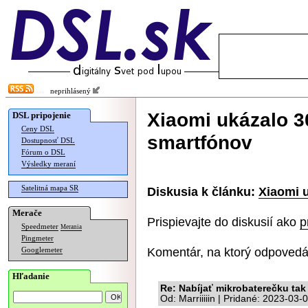
neprihlásený
Xiaomi ukázalo 3
DSL pripojenie
Ceny DSL
smartfónov
Dostupnosť DSL
Fórum o DSL
Výsledky meraní
Satelitná mapa SR
Diskusia k článku:
Xiaomi 
Merače
Prispievajte do diskusií ako
p
Speedmeter
Merania
Pingmeter
Komentár, na ktorý odpovedá
Googlemeter
Hľadanie
Re: Nabíjať mikrobaterečku ta
Od: Marriiiiin | Pridané: 2023-03-