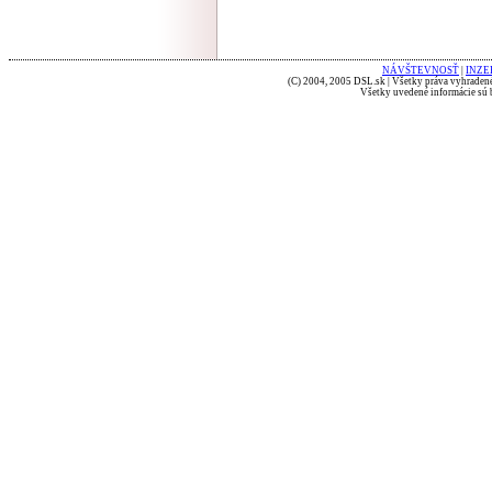
NÁVŠTEVNOSŤ
|
INZE
(C) 2004, 2005 DSL.sk | Všetky práva vyhradené
Všetky uvedené informácie sú b