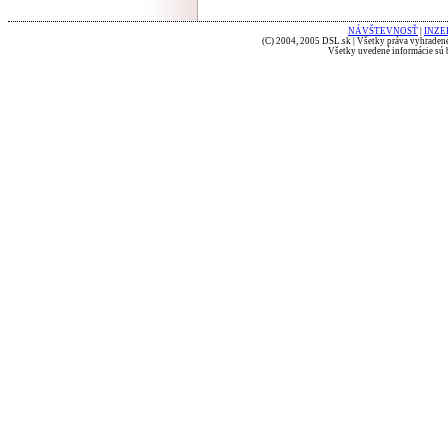
NÁVŠTEVNOSŤ
|
INZE
(C) 2004, 2005 DSL.sk | Všetky práva vyhradené
Všetky uvedené informácie sú b