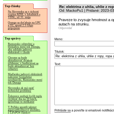
Top články
Re: elektrina z uhlia, uhlie z r
Od: MackoPu1 | Pridané: 2023-03
Na Slovensku sa v tichosti
vypína ADSL v lokalitách s
VDSL, už 31. mája
Praveze to zvysuje hmotnost a o
Orange sa doťahuje na UPC
autach na strunku.
a O2, spustí 2.5 Gbps
Odpovedať
pripojenie
Top správy
Meno:
Rumunsko odstrelmi a
blokádou mení tok Dunaja,
aby udržalo jadrovú
Titulok:
elektráreň v chode
Chrome sa bude
aktualizovať dvakrát
týždenne, v budúcnosti sa
Text:
bude aktualizovať bez
reštartov
Maďarsko jadrovú elektráreň
nakoniec kompletne
neodstavilo, Rumunsko mení
tok Dunaja
Slovensko.sk má opäť
technické problémy
Železnice znižujú kvôli teplu
rýchlosť iba na 50 km/h,
spôsobuje to meškanie
V Poľsku spustili takmer
gigawatthodinové úložisko,
Prihláste sa
a povoľte si emailové notifiká
z LiFePO4 článkov