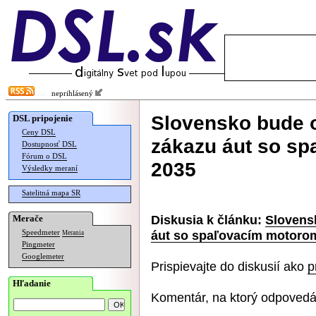
neprihlásený
Slovensko bude o
DSL pripojenie
Ceny DSL
zákazu áut so s
Dostupnosť DSL
Fórum o DSL
2035
Výsledky meraní
Satelitná mapa SR
Diskusia k článku:
Slovensk
Merače
áut so spaľovacím motoro
Speedmeter
Merania
Pingmeter
Googlemeter
Prispievajte do diskusií ako
p
Hľadanie
Komentár, na ktorý odpovedá