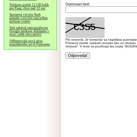
Overovací text:
Telekom pridal 12 GB balík
pre Easy, chce zaň 12 eur
Spustená výroba flash
pamäte s novým najvyšším
počtom vrstiev
Súd zakázal samojazdiacim
Google taxíkom dobíjanie v
noci, rušili obyvateľov
Pre overenie, že komentár sa nepridáva automatizov
Odštartovala nová séria
Písmená musíte zadávať rovnako ako na obrázku veľk
populárneho sci-fi Futurama
obrázok". V texte sa používajú iba znaky "BC