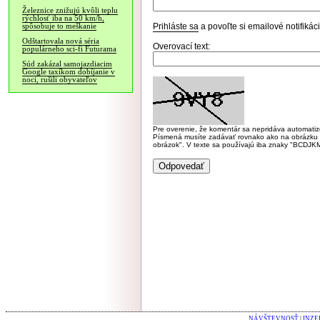
Železnice znižujú kvôli teplu
rýchlosť iba na 50 km/h,
Prihláste sa
a povoľte si emailové notifiká
spôsobuje to meškanie
Odštartovala nová séria
Overovací text:
populárneho sci-fi Futurama
Súd zakázal samojazdiacim
Google taxíkom dobíjanie v
noci, rušili obyvateľov
Pre overenie, že komentár sa nepridáva automatizov
Písmená musíte zadávať rovnako ako na obrázku veľk
obrázok". V texte sa používajú iba znaky "BC
NÁVŠTEVNOSŤ
|
INZE