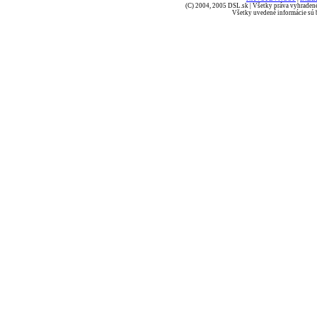
(C) 2004, 2005 DSL.sk | Všetky práva vyhradené
Všetky uvedené informácie sú b