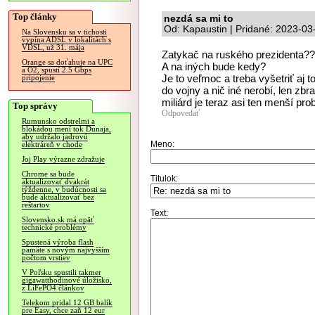
Top články
nezdá sa mi to
Od: Kapaustin | Pridané: 2023-03
Na Slovensku sa v tichosti
vypína ADSL v lokalitách s
VDSL, už 31. mája
Zatykač na ruského prezidenta?
Orange sa doťahuje na UPC
A na iných bude kedy?
a O2, spustí 2.5 Gbps
Je to veľmoc a treba vyšetriť aj t
pripojenie
do vojny a nič iné nerobí, len zbra
miliárd je teraz asi ten menší prob
Top správy
Odpovedať
Rumunsko odstrelmi a
blokádou mení tok Dunaja,
aby udržalo jadrovú
Meno:
elektráreň v chode
Joj Play výrazne zdražuje
Chrome sa bude
Titulok:
aktualizovať dvakrát
týždenne, v budúcnosti sa
bude aktualizovať bez
reštartov
Text:
Slovensko.sk má opäť
technické problémy
Spustená výroba flash
pamäte s novým najvyšším
počtom vrstiev
V Poľsku spustili takmer
gigawatthodinové úložisko,
z LiFePO4 článkov
Telekom pridal 12 GB balík
pre Easy, chce zaň 12 eur