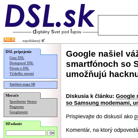
neprihlásený
Google našiel váž
DSL pripojenie
Ceny DSL
smartfónoch so
Dostupnosť DSL
Fórum o DSL
umožňujú hacknut
Výsledky meraní
Satelitná mapa SR
Diskusia k článku:
Google n
Merače
so Samsung modemami, umo
Speedmeter
Merania
Pingmeter
Googlemeter
Prispievajte do diskusií ako
p
Hľadanie
Komentár, na ktorý odpovedá