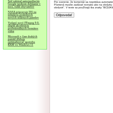
Súd zakázal samojazdiacim
Pre overenie, že komentár sa nepridáva automatizov
Google taxíkom dobíjanie v
Písmená musíte zadávať rovnako ako na obrázku veľk
noci, rušili obyvateľov
obrázok". V texte sa používajú iba znaky "BC
NASA pripravuje ISS na
inštaláciu posledných
nových solárnych panelov
Vydaný nový FFmpeg 9.0,
zlepšil akceleráciu
profesionálnych formátov
videa
Microsoft v čase drahých
pamätí sľubuje
optimalizovať spotrebu
RAM vo Windows 11