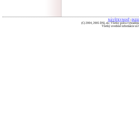
NÁVŠTEVNOSŤ
|
INZE
(C) 2004, 2005 DSL.sk | Všetky práva vyhradené
Všetky uvedené informácie sú b