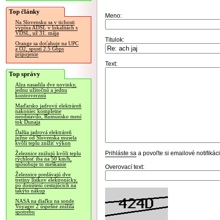
Top články
Meno:
Na Slovensku sa v tichosti
vypína ADSL v lokalitách s
VDSL, už 31. mája
Titulok:
Orange sa doťahuje na UPC
a O2, spustí 2.5 Gbps
pripojenie
Text:
Top správy
Alza nasadila dve novinky,
jednu užitočnú a jednu
kontroverznú
Maďarsko jadrovú elektráreň
nakoniec kompletne
neodstavilo, Rumunsko mení
tok Dunaja
Ďalšia jadrová elektráreň
južne od Slovenska musela
kvôli teplu znížiť výkon
Prihláste sa
a povoľte si emailové notifiká
Železnice znižujú kvôli teplu
rýchlosť iba na 50 km/h,
spôsobuje to meškanie
Overovací text:
Železnice predávajú dve
tretiny lístkov elektronicky,
po donútení cestujúcich na
takýto nákup
NASA na diaľku na sonde
Voyager 2 úspešne znížila
spotrebu