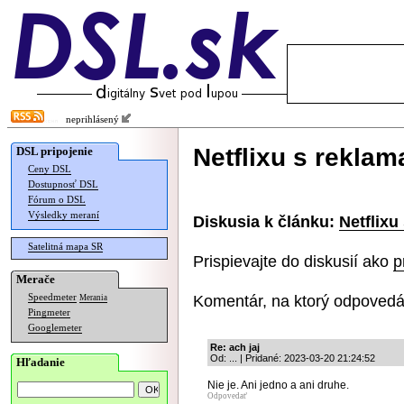
neprihlásený
Netflixu s reklam
DSL pripojenie
Ceny DSL
Dostupnosť DSL
Fórum o DSL
Výsledky meraní
Diskusia k článku:
Netflixu
Satelitná mapa SR
Prispievajte do diskusií ako
p
Merače
Komentár, na ktorý odpovedá
Speedmeter
Merania
Pingmeter
Googlemeter
Re: ach jaj
Od: ... | Pridané: 2023-03-20 21:24:52
Hľadanie
Nie je. Ani jedno a ani druhe.
Odpovedať