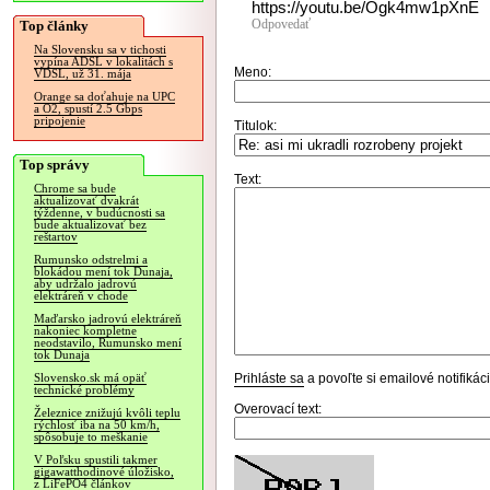
https://youtu.be/Ogk4mw1pXnE
Odpovedať
Top články
Na Slovensku sa v tichosti
vypína ADSL v lokalitách s
Meno:
VDSL, už 31. mája
Orange sa doťahuje na UPC
a O2, spustí 2.5 Gbps
pripojenie
Titulok:
Top správy
Text:
Chrome sa bude
aktualizovať dvakrát
týždenne, v budúcnosti sa
bude aktualizovať bez
reštartov
Rumunsko odstrelmi a
blokádou mení tok Dunaja,
aby udržalo jadrovú
elektráreň v chode
Maďarsko jadrovú elektráreň
nakoniec kompletne
neodstavilo, Rumunsko mení
tok Dunaja
Prihláste sa
a povoľte si emailové notifiká
Slovensko.sk má opäť
technické problémy
Overovací text:
Železnice znižujú kvôli teplu
rýchlosť iba na 50 km/h,
spôsobuje to meškanie
V Poľsku spustili takmer
gigawatthodinové úložisko,
z LiFePO4 článkov