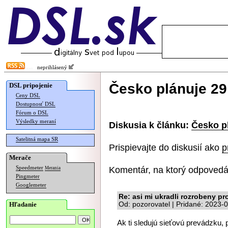
neprihlásený
Česko plánuje 29 
DSL pripojenie
Ceny DSL
Dostupnosť DSL
Fórum o DSL
Výsledky meraní
Diskusia k článku:
Česko pl
Satelitná mapa SR
Prispievajte do diskusií ako
p
Merače
Komentár, na ktorý odpovedá
Speedmeter
Merania
Pingmeter
Googlemeter
Re: asi mi ukradli rozrobeny pr
Hľadanie
Od: pozorovatel | Pridané: 2023-
Ak ti sledujú sieťovú prevádzku, 