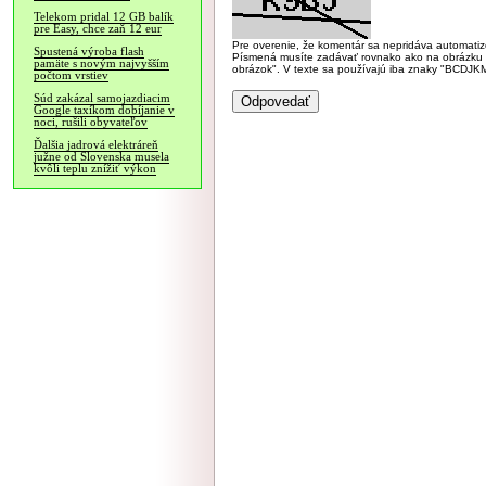
Telekom pridal 12 GB balík
pre Easy, chce zaň 12 eur
Pre overenie, že komentár sa nepridáva automatizov
Spustená výroba flash
Písmená musíte zadávať rovnako ako na obrázku veľk
pamäte s novým najvyšším
obrázok". V texte sa používajú iba znaky "BC
počtom vrstiev
Súd zakázal samojazdiacim
Google taxíkom dobíjanie v
noci, rušili obyvateľov
Ďalšia jadrová elektráreň
južne od Slovenska musela
kvôli teplu znížiť výkon