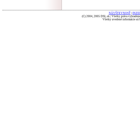
NÁVŠTEVNOSŤ
|
INZE
(C) 2004, 2005 DSL.sk | Všetky práva vyhradené
Všetky uvedené informácie sú b