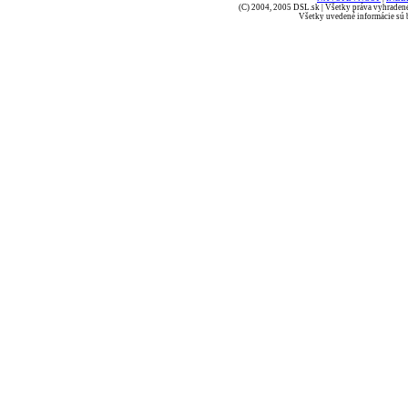
(C) 2004, 2005 DSL.sk | Všetky práva vyhradené
Všetky uvedené informácie sú b