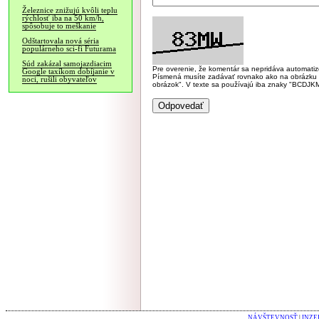
Železnice znižujú kvôli teplu
rýchlosť iba na 50 km/h,
spôsobuje to meškanie
Odštartovala nová séria
populárneho sci-fi Futurama
Súd zakázal samojazdiacim
Pre overenie, že komentár sa nepridáva automatizov
Google taxíkom dobíjanie v
Písmená musíte zadávať rovnako ako na obrázku veľk
noci, rušili obyvateľov
obrázok". V texte sa používajú iba znaky "BC
NÁVŠTEVNOSŤ
|
INZE