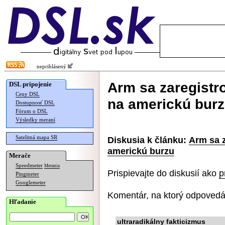
neprihlásený
Arm sa zaregistro
DSL pripojenie
Ceny DSL
na americkú bur
Dostupnosť DSL
Fórum o DSL
Výsledky meraní
Satelitná mapa SR
Diskusia k článku:
Arm sa z
americkú burzu
Merače
Speedmeter
Merania
Prispievajte do diskusií ako
p
Pingmeter
Googlemeter
Komentár, na ktorý odpovedá
Hľadanie
ultraradikálny fakticizmus