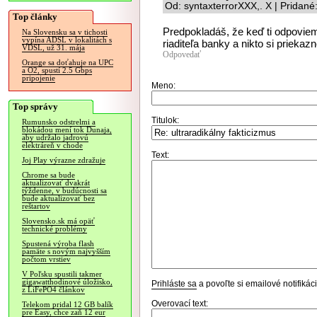
Od: syntaxterrorXXX,. X | Pridan
Top články
Predpokladáš, že keď ti odpovie
Na Slovensku sa v tichosti
vypína ADSL v lokalitách s
riaditeľa banky a nikto si prieka
VDSL, už 31. mája
Odpovedať
Orange sa doťahuje na UPC
a O2, spustí 2.5 Gbps
pripojenie
Meno:
Top správy
Titulok:
Rumunsko odstrelmi a
blokádou mení tok Dunaja,
aby udržalo jadrovú
elektráreň v chode
Text:
Joj Play výrazne zdražuje
Chrome sa bude
aktualizovať dvakrát
týždenne, v budúcnosti sa
bude aktualizovať bez
reštartov
Slovensko.sk má opäť
technické problémy
Spustená výroba flash
pamäte s novým najvyšším
počtom vrstiev
V Poľsku spustili takmer
gigawatthodinové úložisko,
Prihláste sa
a povoľte si emailové notifiká
z LiFePO4 článkov
Overovací text:
Telekom pridal 12 GB balík
pre Easy, chce zaň 12 eur