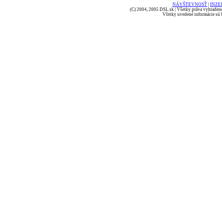
NÁVŠTEVNOSŤ
|
INZE
(C) 2004, 2005 DSL.sk | Všetky práva vyhradené
Všetky uvedené informácie sú b