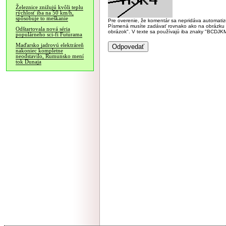
Železnice znižujú kvôli teplu
rýchlosť iba na 50 km/h,
spôsobuje to meškanie
Pre overenie, že komentár sa nepridáva automatizov
Písmená musíte zadávať rovnako ako na obrázku veľk
Odštartovala nová séria
obrázok". V texte sa používajú iba znaky "BC
populárneho sci-fi Futurama
Maďarsko jadrovú elektráreň
nakoniec kompletne
neodstavilo, Rumunsko mení
tok Dunaja