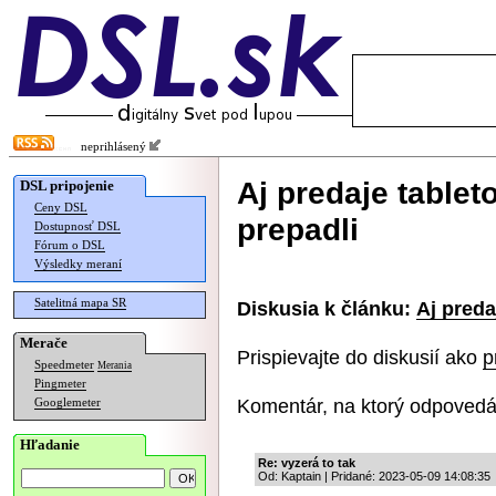
neprihlásený
Aj predaje table
DSL pripojenie
Ceny DSL
prepadli
Dostupnosť DSL
Fórum o DSL
Výsledky meraní
Satelitná mapa SR
Diskusia k článku:
Aj preda
Merače
Prispievajte do diskusií ako
p
Speedmeter
Merania
Pingmeter
Komentár, na ktorý odpovedá
Googlemeter
Hľadanie
Re: vyzerá to tak
Od: Kaptain | Pridané: 2023-05-09 14:08:35