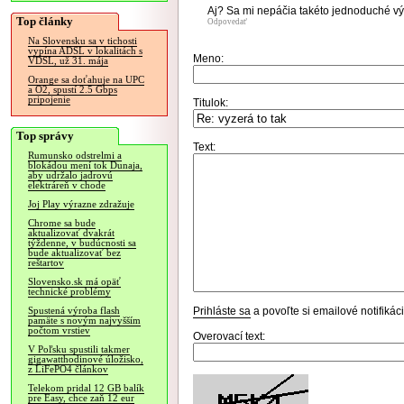
Aj? Sa mi nepáčia takéto jednoduché výr
Top články
Odpovedať
Na Slovensku sa v tichosti
vypína ADSL v lokalitách s
Meno:
VDSL, už 31. mája
Orange sa doťahuje na UPC
a O2, spustí 2.5 Gbps
pripojenie
Titulok:
Top správy
Text:
Rumunsko odstrelmi a
blokádou mení tok Dunaja,
aby udržalo jadrovú
elektráreň v chode
Joj Play výrazne zdražuje
Chrome sa bude
aktualizovať dvakrát
týždenne, v budúcnosti sa
bude aktualizovať bez
reštartov
Slovensko.sk má opäť
technické problémy
Prihláste sa
a povoľte si emailové notifiká
Spustená výroba flash
pamäte s novým najvyšším
počtom vrstiev
Overovací text:
V Poľsku spustili takmer
gigawatthodinové úložisko,
z LiFePO4 článkov
Telekom pridal 12 GB balík
pre Easy, chce zaň 12 eur