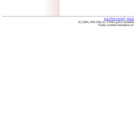
NÁVŠTEVNOSŤ
|
INZE
(C) 2004, 2005 DSL.sk | Všetky práva vyhradené
Všetky uvedené informácie sú b