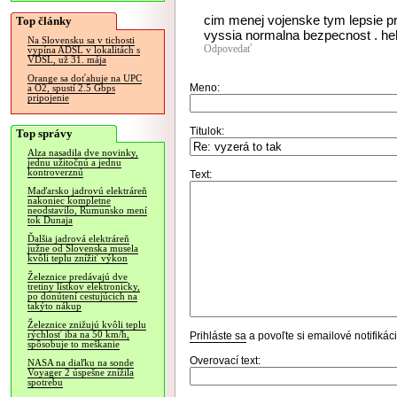
cim menej vojenske tym lepsie pr
Top články
vyssia normalna bezpecnost . he
Na Slovensku sa v tichosti
Odpovedať
vypína ADSL v lokalitách s
VDSL, už 31. mája
Orange sa doťahuje na UPC
Meno:
a O2, spustí 2.5 Gbps
pripojenie
Titulok:
Top správy
Alza nasadila dve novinky,
jednu užitočnú a jednu
kontroverznú
Text:
Maďarsko jadrovú elektráreň
nakoniec kompletne
neodstavilo, Rumunsko mení
tok Dunaja
Ďalšia jadrová elektráreň
južne od Slovenska musela
kvôli teplu znížiť výkon
Železnice predávajú dve
tretiny lístkov elektronicky,
po donútení cestujúcich na
takýto nákup
Železnice znižujú kvôli teplu
rýchlosť iba na 50 km/h,
Prihláste sa
a povoľte si emailové notifiká
spôsobuje to meškanie
Overovací text:
NASA na diaľku na sonde
Voyager 2 úspešne znížila
spotrebu