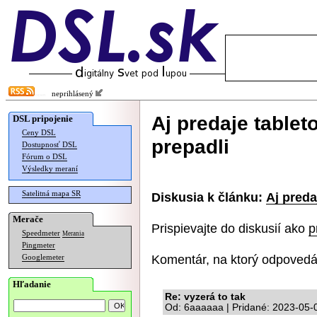
neprihlásený
Aj predaje table
DSL pripojenie
Ceny DSL
prepadli
Dostupnosť DSL
Fórum o DSL
Výsledky meraní
Satelitná mapa SR
Diskusia k článku:
Aj preda
Merače
Prispievajte do diskusií ako
p
Speedmeter
Merania
Pingmeter
Komentár, na ktorý odpovedá
Googlemeter
Hľadanie
Re: vyzerá to tak
Od: 6aaaaaa | Pridané: 2023-05-