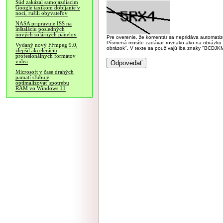
Súd zakázal samojazdiacim
Google taxíkom dobíjanie v
noci, rušili obyvateľov
NASA pripravuje ISS na
inštaláciu posledných
nových solárnych panelov
Pre overenie, že komentár sa nepridáva automatizov
Písmená musíte zadávať rovnako ako na obrázku veľk
Vydaný nový FFmpeg 9.0,
obrázok". V texte sa používajú iba znaky "BC
zlepšil akceleráciu
profesionálnych formátov
videa
Microsoft v čase drahých
pamätí sľubuje
optimalizovať spotrebu
RAM vo Windows 11