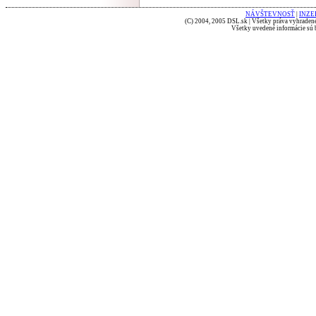
NÁVŠTEVNOSŤ
|
INZE
(C) 2004, 2005 DSL.sk | Všetky práva vyhradené
Všetky uvedené informácie sú b