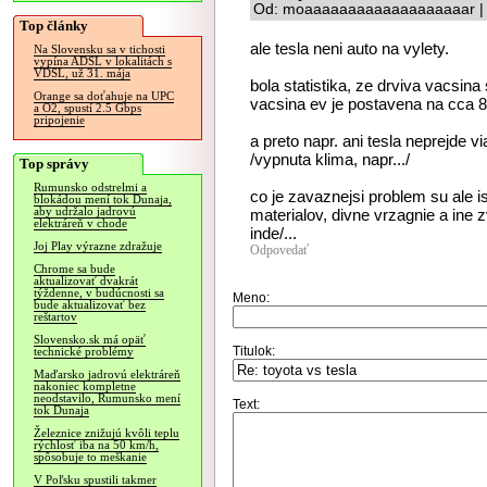
Od: moaaaaaaaaaaaaaaaaaaar | P
Top články
ale tesla neni auto na vylety.
Na Slovensku sa v tichosti
vypína ADSL v lokalitách s
VDSL, už 31. mája
bola statistika, ze drviva vacsin
Orange sa doťahuje na UPC
vacsina ev je postavena na cca 8
a O2, spustí 2.5 Gbps
pripojenie
a preto napr. ani tesla neprejde
/vypnuta klima, napr.../
Top správy
Rumunsko odstrelmi a
co je zavaznejsi problem su ale i
blokádou mení tok Dunaja,
aby udržalo jadrovú
materialov, divne vrzagnie a ine 
elektráreň v chode
inde/...
Joj Play výrazne zdražuje
Odpovedať
Chrome sa bude
aktualizovať dvakrát
týždenne, v budúcnosti sa
Meno:
bude aktualizovať bez
reštartov
Slovensko.sk má opäť
Titulok:
technické problémy
Maďarsko jadrovú elektráreň
nakoniec kompletne
neodstavilo, Rumunsko mení
Text:
tok Dunaja
Železnice znižujú kvôli teplu
rýchlosť iba na 50 km/h,
spôsobuje to meškanie
V Poľsku spustili takmer