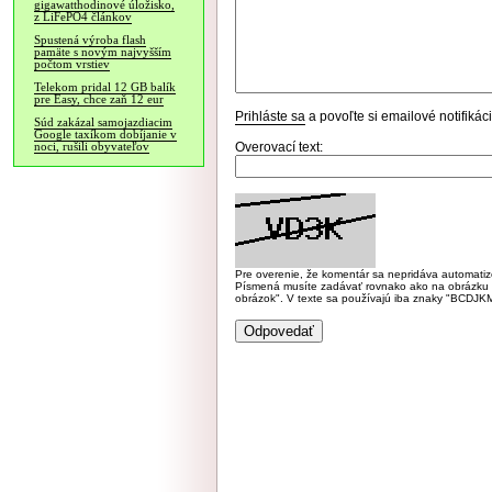
gigawatthodinové úložisko,
z LiFePO4 článkov
Spustená výroba flash
pamäte s novým najvyšším
počtom vrstiev
Telekom pridal 12 GB balík
pre Easy, chce zaň 12 eur
Prihláste sa
a povoľte si emailové notifiká
Súd zakázal samojazdiacim
Google taxíkom dobíjanie v
Overovací text:
noci, rušili obyvateľov
Pre overenie, že komentár sa nepridáva automatizov
Písmená musíte zadávať rovnako ako na obrázku veľk
obrázok". V texte sa používajú iba znaky "BC