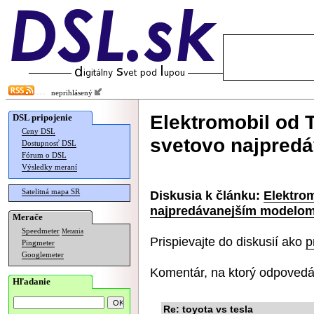
neprihlásený
Elektromobil od T
DSL pripojenie
Ceny DSL
svetovo najpred
Dostupnosť DSL
Fórum o DSL
Výsledky meraní
Satelitná mapa SR
Diskusia k článku:
Elektrom
najpredávanejším modelo
Merače
Speedmeter
Merania
Prispievajte do diskusií ako
p
Pingmeter
Googlemeter
Komentár, na ktorý odpovedá
Hľadanie
Re: toyota vs tesla