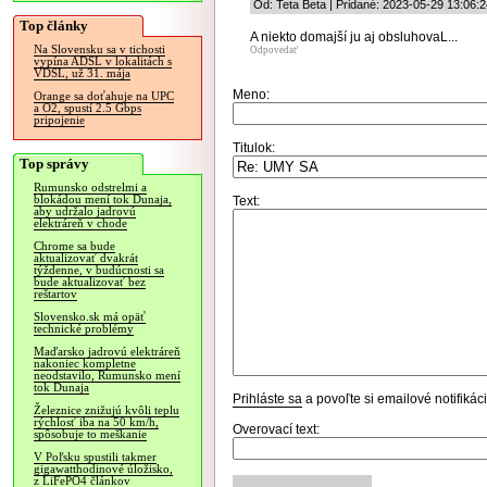
Od: Teta Beta | Pridané: 2023-05-29 13:06:2
Top články
A niekto domajší ju aj obsluhovaL...
Na Slovensku sa v tichosti
Odpovedať
vypína ADSL v lokalitách s
VDSL, už 31. mája
Meno:
Orange sa doťahuje na UPC
a O2, spustí 2.5 Gbps
pripojenie
Titulok:
Top správy
Rumunsko odstrelmi a
blokádou mení tok Dunaja,
Text:
aby udržalo jadrovú
elektráreň v chode
Chrome sa bude
aktualizovať dvakrát
týždenne, v budúcnosti sa
bude aktualizovať bez
reštartov
Slovensko.sk má opäť
technické problémy
Maďarsko jadrovú elektráreň
nakoniec kompletne
neodstavilo, Rumunsko mení
tok Dunaja
Prihláste sa
a povoľte si emailové notifiká
Železnice znižujú kvôli teplu
rýchlosť iba na 50 km/h,
Overovací text:
spôsobuje to meškanie
V Poľsku spustili takmer
gigawatthodinové úložisko,
z LiFePO4 článkov