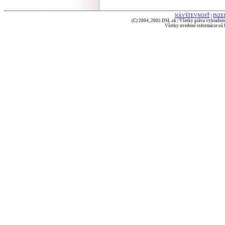
NÁVŠTEVNOSŤ
|
INZE
(C) 2004, 2005 DSL.sk | Všetky práva vyhradené
Všetky uvedené informácie sú b