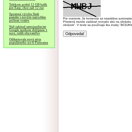
Telekom pridal 12 GB balík
pre Easy, chce zaň 12 eur
Spustená výroba flash
pamäte s novým najvyšším
Pre overenie, že komentár sa nepridáva automatizov
počtom vrstiev
Písmená musíte zadávať rovnako ako na obrázku veľk
obrázok". V texte sa používajú iba znaky "BC
Súd zakázal samojazdiacim
Google taxíkom dobíjanie v
noci, rušili obyvateľov
Odštartovala nová séria
populárneho sci-fi Futurama