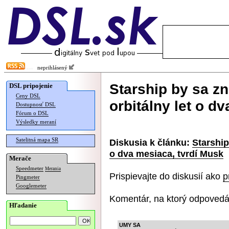
neprihlásený
Starship by sa z
DSL pripojenie
Ceny DSL
orbitálny let o d
Dostupnosť DSL
Fórum o DSL
Výsledky meraní
Satelitná mapa SR
Diskusia k článku:
Starship
o dva mesiaca, tvrdí Musk
Merače
Speedmeter
Merania
Prispievajte do diskusií ako
p
Pingmeter
Googlemeter
Komentár, na ktorý odpovedá
Hľadanie
UMY SA