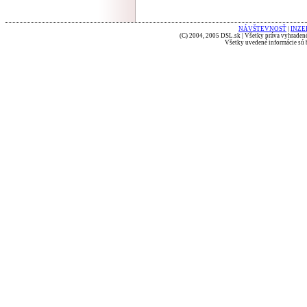
NÁVŠTEVNOSŤ
|
INZE
(C) 2004, 2005 DSL.sk | Všetky práva vyhradené
Všetky uvedené informácie sú b