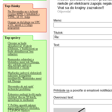
niekde pri elektrarni zapojis neja
Top články
Vrat sa do krajiny zazrakov!!
Odpovedať
Na Slovensku sa v tichosti
vypína ADSL v lokalitách s
VDSL, už 31. mája
Meno:
Orange sa doťahuje na UPC
a O2, spustí 2.5 Gbps
pripojenie
Titulok:
Top správy
Chrome sa bude
Text:
aktualizovať dvakrát
týždenne, v budúcnosti sa
bude aktualizovať bez
reštartov
Rumunsko odstrelmi a
blokádou mení tok Dunaja,
aby udržalo jadrovú
elektráreň v chode
Maďarsko jadrovú elektráreň
nakoniec kompletne
neodstavilo, Rumunsko mení
tok Dunaja
Slovensko.sk má opäť
technické problémy
Prihláste sa
a povoľte si emailové notifiká
Železnice znižujú kvôli teplu
rýchlosť iba na 50 km/h,
Overovací text:
spôsobuje to meškanie
V Poľsku spustili takmer
gigawatthodinové úložisko,
z LiFePO4 článkov