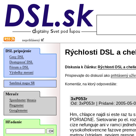
neprihlásený
Rýchlosti DSL a chel
DSL pripojenie
Ceny DSL
Dostupnosť DSL
Diskusia k článku:
Rýchlosti DSL a chell
Fórum o DSL
Výsledky meraní
Prispievajte do diskusií ako
prihlásený užív
Satelitná mapa SR
Komentár, na ktorý odpovedáte:
Merače
3xP053r
Speedmeter
Merania
Od: 3xP053r | Pridané: 2005-05-
Pingmeter
Googlemeter
Hm, chlapce najdi si este raz tu sp
PORIADNE. Sietovanie po el. roz
Hľadanie
cize nefunguje ani v ramci jedne
vysokofrekvencne fazove premost
metrov (strielam, neviem presne, 