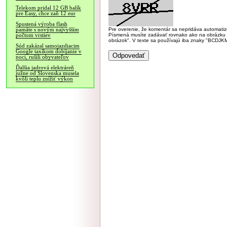
Telekom pridal 12 GB balík
pre Easy, chce zaň 12 eur
Spustená výroba flash
Pre overenie, že komentár sa nepridáva automatizov
pamäte s novým najvyšším
Písmená musíte zadávať rovnako ako na obrázku veľk
počtom vrstiev
obrázok". V texte sa používajú iba znaky "BC
Súd zakázal samojazdiacim
Google taxíkom dobíjanie v
noci, rušili obyvateľov
Ďalšia jadrová elektráreň
južne od Slovenska musela
kvôli teplu znížiť výkon