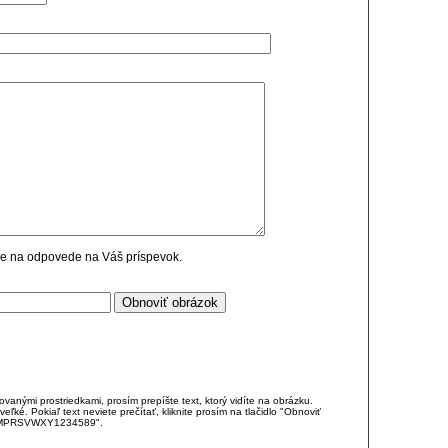
cie na odpovede na Váš príspevok.
anými prostriedkami, prosím prepíšte text, ktorý vidíte na obrázku.
é. Pokiaľ text neviete prečítať, kliknite prosím na tlačidlo "Obnoviť
DJKMPRSVWXY1234589".