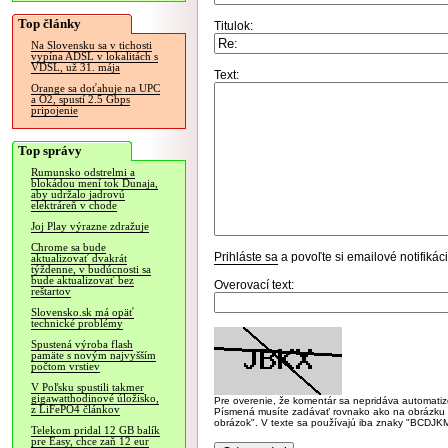
Top články
Titulok:
Na Slovensku sa v tichosti
vypína ADSL v lokalitách s
VDSL, už 31. mája
Text:
Orange sa doťahuje na UPC
a O2, spustí 2.5 Gbps
pripojenie
Top správy
Rumunsko odstrelmi a
blokádou mení tok Dunaja,
aby udržalo jadrovú
elektráreň v chode
Joj Play výrazne zdražuje
Chrome sa bude
Prihláste sa
a povoľte si emailové notifiká
aktualizovať dvakrát
týždenne, v budúcnosti sa
bude aktualizovať bez
Overovací text:
reštartov
Slovensko.sk má opäť
technické problémy
Spustená výroba flash
pamäte s novým najvyšším
počtom vrstiev
V Poľsku spustili takmer
gigawatthodinové úložisko,
Pre overenie, že komentár sa nepridáva automatizov
z LiFePO4 článkov
Písmená musíte zadávať rovnako ako na obrázku veľk
obrázok". V texte sa používajú iba znaky "BC
Telekom pridal 12 GB balík
pre Easy, chce zaň 12 eur