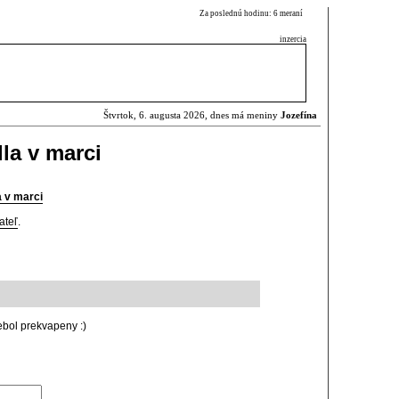
Za poslednú hodinu: 6 meraní
inzercia
Štvrtok, 6. augusta 2026, dnes má meniny
Jozefína
la v marci
a v marci
ateľ
.
ebol prekvapeny :)