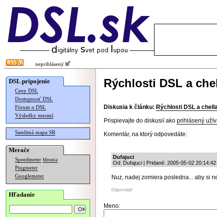
neprihlásený
Rýchlosti DSL a chel
DSL pripojenie
Ceny DSL
Dostupnosť DSL
Diskusia k článku:
Rýchlosti DSL a chell
Fórum o DSL
Výsledky meraní
Prispievajte do diskusií ako
prihlásený užív
Satelitná mapa SR
Komentár, na ktorý odpovedáte:
Merače
Dufajuci
Speedmeter
Merania
Od: Dufajuci | Pridané: 2005-05-02 20:14:42
Pingmeter
Googlemeter
Nuz, nadej zomiera posledna... aby si n
Odpovedať
Hľadanie
Meno: