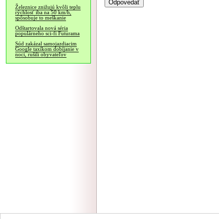
Železnice znižujú kvôli teplu
rýchlosť iba na 50 km/h,
spôsobuje to meškanie
Odštartovala nová séria
populárneho sci-fi Futurama
Súd zakázal samojazdiacim
Google taxíkom dobíjanie v
noci, rušili obyvateľov
NÁVŠTEVNOSŤ
|
INZE