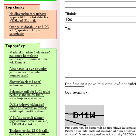
Top články
Titulok:
Na Slovensku sa v tichosti
vypína ADSL v lokalitách s
VDSL, už 31. mája
Orange sa doťahuje na UPC
Text:
a O2, spustí 2.5 Gbps
pripojenie
Top správy
Maďarsko jadrovú elektráreň
nakoniec kompletne
neodstavilo, Rumunsko mení
tok Dunaja
Alza nasadila dve novinky,
jednu užitočnú a jednu
kontroverznú
Slovensko.sk má opäť
Prihláste sa
a povoľte si emailové notifiká
technické problémy
Železnice znižujú kvôli teplu
Overovací text:
rýchlosť iba na 50 km/h,
spôsobuje to meškanie
Ďalšia jadrová elektráreň
južne od Slovenska musela
kvôli teplu znížiť výkon
V Poľsku spustili takmer
gigawatthodinové úložisko,
z LiFePO4 článkov
Pre overenie, že komentár sa nepridáva automatizov
Telekom pridal 12 GB balík
Písmená musíte zadávať rovnako ako na obrázku veľk
pre Easy, chce zaň 12 eur
obrázok". V texte sa používajú iba znaky "BC