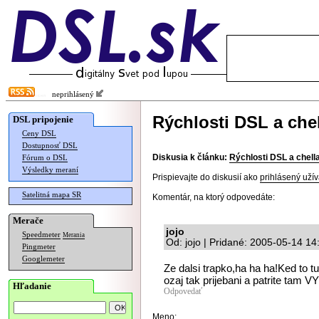
neprihlásený
Rýchlosti DSL a chel
DSL pripojenie
Ceny DSL
Dostupnosť DSL
Diskusia k článku:
Rýchlosti DSL a chell
Fórum o DSL
Výsledky meraní
Prispievajte do diskusií ako
prihlásený užív
Satelitná mapa SR
Komentár, na ktorý odpovedáte:
Merače
jojo
Speedmeter
Merania
Od: jojo | Pridané: 2005-05-14 14
Pingmeter
Googlemeter
Ze dalsi trapko,ha ha ha!Ked to tu
ozaj tak prijebani a patrite tam VY 
Hľadanie
Odpovedať
Meno: