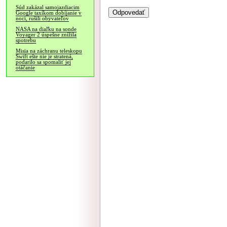
Súd zakázal samojazdiacim
Google taxíkom dobíjanie v
noci, rušili obyvateľov
NASA na diaľku na sonde
Voyager 2 úspešne znížila
spotrebu
Misia na záchranu teleskopu
Swift ešte nie je stratená,
podarilo sa spomaliť jej
otáčanie