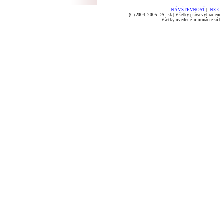
NÁVŠTEVNOSŤ
|
INZE
(C) 2004, 2005 DSL.sk | Všetky práva vyhradené
Všetky uvedené informácie sú b