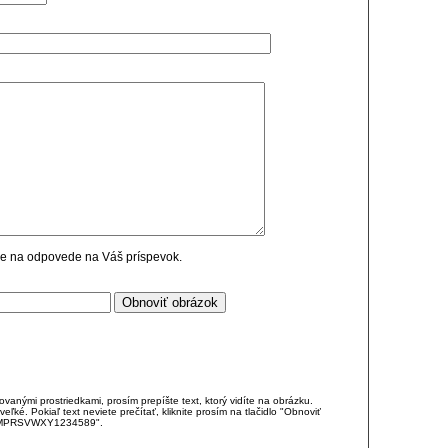
cie na odpovede na Váš príspevok.
anými prostriedkami, prosím prepíšte text, ktorý vidíte na obrázku.
é. Pokiaľ text neviete prečítať, kliknite prosím na tlačidlo "Obnoviť
DJKMPRSVWXY1234589".