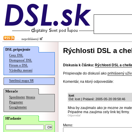
neprihlásený
Rýchlosti DSL a chel
DSL pripojenie
Ceny DSL
Dostupnosť DSL
Diskusia k článku:
Rýchlosti DSL a chell
Fórum o DSL
Výsledky meraní
Prispievajte do diskusií ako
prihlásený užív
Satelitná mapa SR
Komentár, na ktorý odpovedáte:
Merače
Icet
Speedmeter
Merania
Od: Icet | Pridané: 2005-05-20 09:58:46
Pingmeter
Googlemeter
Mna by zaujimalo ako je mozne ze mate pr
Pripadne ma zaujima cely link tej firmy.
Odpovedať
Hľadanie
Meno: