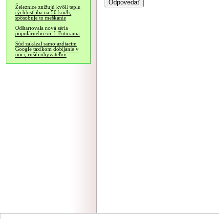
Železnice znižujú kvôli teplu
rýchlosť iba na 50 km/h,
spôsobuje to meškanie
Odštartovala nová séria
populárneho sci-fi Futurama
Súd zakázal samojazdiacim
Google taxíkom dobíjanie v
noci, rušili obyvateľov
NÁVŠTEVNOSŤ
|
INZE