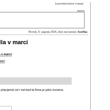
Za poslednú hodinu: 6 meraní
inzercia
Štvrtok, 6. augusta 2026, dnes má meniny
Jozefína
la v marci
a v marci
ateľ
.
ipojenie od r-net ked ta firma je jaksi zrusena.