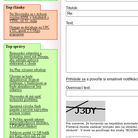
Top články
Titulok:
Na Slovensku sa v tichosti
vypína ADSL v lokalitách s
VDSL, už 31. mája
Text:
Orange sa doťahuje na UPC
a O2, spustí 2.5 Gbps
pripojenie
Top správy
Rumunsko odstrelmi a
blokádou mení tok Dunaja,
aby udržalo jadrovú
elektráreň v chode
Joj Play výrazne zdražuje
Chrome sa bude
Prihláste sa
a povoľte si emailové notifiká
aktualizovať dvakrát
týždenne, v budúcnosti sa
bude aktualizovať bez
Overovací text:
reštartov
Slovensko.sk má opäť
technické problémy
Spustená výroba flash
pamäte s novým najvyšším
počtom vrstiev
V Poľsku spustili takmer
gigawatthodinové úložisko,
Pre overenie, že komentár sa nepridáva automatizov
z LiFePO4 článkov
Písmená musíte zadávať rovnako ako na obrázku veľk
obrázok". V texte sa používajú iba znaky "BC
Telekom pridal 12 GB balík
pre Easy, chce zaň 12 eur