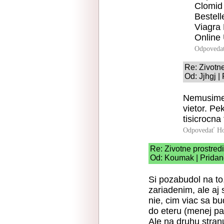
Clomid 
Bestell
Viagra
Online
Odpoveda
Re: Zivotne
Od: Jjhgj |
Nemusime,
vietor. Pe
tisicrocna 
Odpovedať
Ho
Re: Zivotne prostred
Od: Koumak | Pridan
Si pozabudol na to
zariadenim, ale aj
nie, cim viac sa bu
do eteru (menej pa
Ale na druhu stranu