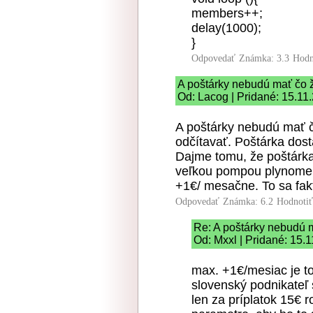
members++;
delay(1000);
}
Odpovedať
Známka: 3.3
Hodn
A poštárky nebudú mať čo 
Od: Lacog | Pridané: 15.11
A poštárky nebudú mať 
odčítavať. Poštárka dos
Dajme tomu, že poštárk
veľkou pompou plynomer 
+1€/ mesačne. To sa fakt
Odpovedať
Známka: 6.2
Hodnoti
Re: A poštárky nebudú m
Od: Mxxl | Pridané: 15.
max. +1€/mesiac je to
slovenský podnikateľ s
len za príplatok 15€ 