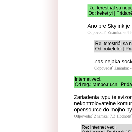
Re: terestriál sa nep
Od: keket yi | Prida
Ano pre Skylink je
Odpovedať
Známka: 6.4
Re: terestriál sa 
Od: rokefeler | P
Zas nejaka soc
Odpovedať
Známka: -
Internet vecí,
Od reg.: rambo.ru.cn | Prid
Zariadenia typu televizor
nekontrolovatelne komun
opensource do mojho by
Odpovedať
Známka: 7.3
Hodnoti
Re: Internet vecí,