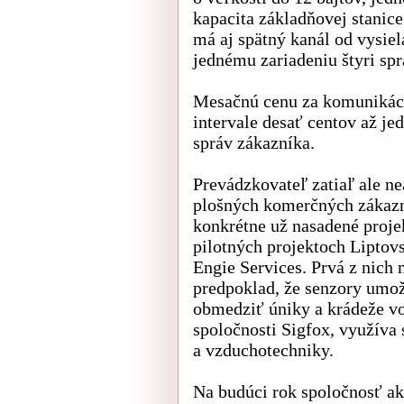
kapacita základňovej stanice
má aj spätný kanál od vysie
jednému zariadeniu štyri spr
Mesačnú cenu za komunikáci
intervale desať centov až je
správ zákazníka.
Prevádzkovateľ zatiaľ ale n
plošných komerčných zákazní
konkrétne už nasadené proje
pilotných projektoch Liptovs
Engie Services. Prvá z nich
predpoklad, že senzory umožn
obmedziť úniky a krádeže vo
spoločnosti Sigfox, využíva
a vzduchotechniky.
Na budúci rok spoločnosť ak