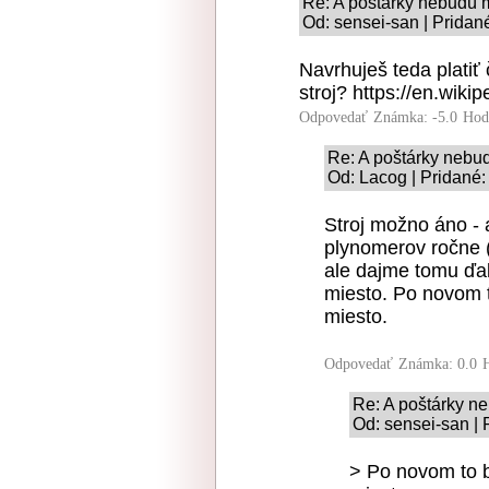
Re: A poštárky nebudú m
Od: sensei-san | Pridan
Navrhuješ teda platiť 
stroj? https://en.wikip
Odpovedať
Známka: -5.0
Hod
Re: A poštárky nebu
Od: Lacog | Pridané:
Stroj možno áno - 
plynomerov ročne (
ale dajme tomu ďal
miesto. Po novom t
miesto.
Odpovedať
Známka: 0.0
Re: A poštárky n
Od: sensei-san | 
> Po novom to b