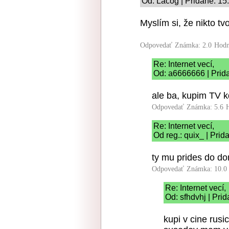
Od: Lacog | Pridané: 15
Myslím si, že nikto t
Odpovedať
Známka: 2.0
Hodn
Re: Internet vecí,
Od: a6666666 | Prid
ale ba, kupim TV kd
Odpovedať
Známka: 5.6
Re: Internet vecí,
Od reg.: quix_ | Pri
ty mu prides do d
Odpovedať
Známka: 10.0
Re: Internet vecí,
Od: sfhdvhj | Pri
kupi v cine rusi