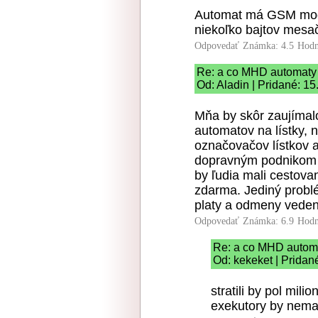
Automat má GSM modem
niekoľko bajtov mesa
Odpovedať
Známka: 4.5
Hodn
Re: a co MHD automaty 
Od: Aladin | Pridané: 1
Mňa by skôr zaujímalo 
automatov na lístky, 
označovačov lístkov a
dopravným podnikom 
by ľudia mali cestov
zdarma. Jediný problé
platy a odmeny veden
Odpovedať
Známka: 6.9
Hodn
Re: a co MHD automa
Od: kekeket | Pridan
stratili by pol mil
exekutory by nemali