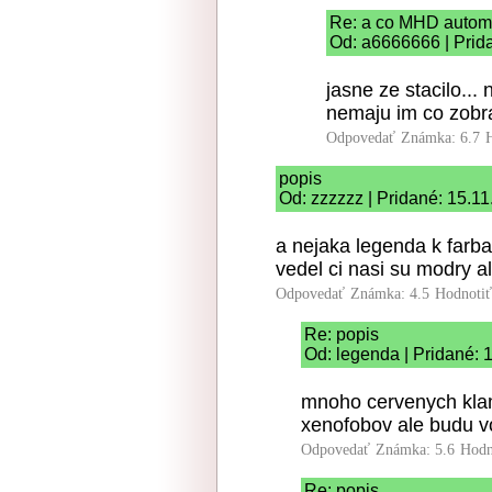
Re: a co MHD automa
Od: a6666666 | Prid
jasne ze stacilo... 
nemaju im co zobra
Odpovedať
Známka: 6.7
popis
Od: zzzzzz | Pridané: 15.1
a nejaka legenda k farb
vedel ci nasi su modry a
Odpovedať
Známka: 4.5
Hodnoti
Re: popis
Od: legenda | Pridané: 
mnoho cervenych klam
xenofobov ale budu vo
Odpovedať
Známka: 5.6
Hodn
Re: popis