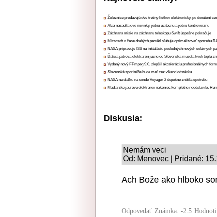
Železnice predávajú dve tretiny lístkov elektronicky, po donútení ce
Alza nasadila dve novinky, jednu užitočnú a jednu kontroverznú
Záchrana misie na záchranu teleskopu Swift úspešne pokračuje
Microsoft v čase drahých pamätí sľubuje optimalizovať spotrebu
NASA pripravuje ISS na inštaláciu posledných nových solárnych p
Ďalšia jadrová elektráreň južne od Slovenska musela kvôli teplu zn
Vydaný nový FFmpeg 9.0, zlepšil akceleráciu profesionálnych form
Slovenská sporiteľňa bude mať cez víkend odstávku
NASA na diaľku na sonde Voyager 2 úspešne znížila spotrebu
Maďarsko jadrovú elektráreň nakoniec kompletne neodstavilo, Ru
Diskusia:
Nemám veci
Od: Menovec | Pridané: 15
Ach Bože ako hlboko som 
Odpovedať
Známka: -2.5
Hodnoti