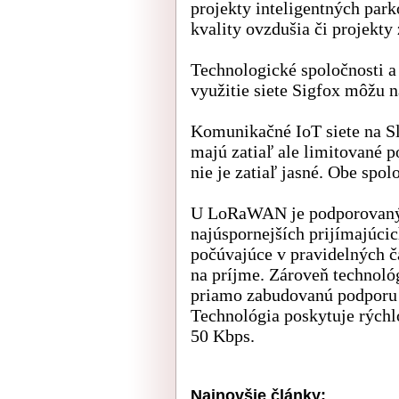
projekty inteligentných par
kvality ovzdušia či projekty
Technologické spoločnosti a
využitie siete Sigfox môžu 
Komunikačné IoT siete na Sl
majú zatiaľ ale limitované p
nie je zatiaľ jasné. Obe sp
U LoRaWAN je podporovanýc
najúspornejších prijímajúcic
počúvajúce v pravidelných č
na príjme. Zároveň technoló
priamo zabudovanú podporu p
Technológia poskytuje rýchl
50 Kbps.
Najnovšie články: