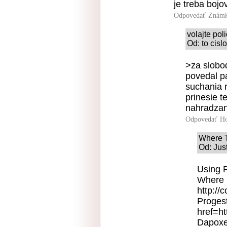
je treba bojo
Odpovedať
Známk
volajte poli
Od: to cisl
>za slobo
povedal p
suchania r
prinesie te
nahradzan
Odpovedať
Ho
Where T
Od: Jus
Using P
Where 
http://
Proges
href=ht
Dapoxe