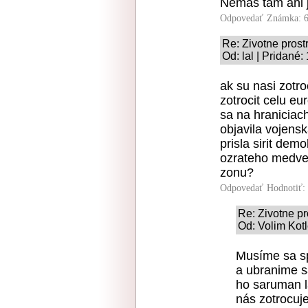
Nemas tam ani je
Odpovedať
Známka: 6
Re: Zivotne prost
Od: lal | Pridané:
ak su nasi zotroc
zotrocit celu eu
sa na hranicia
objavila vojensk
prisla sirit dem
ozrateho medved
zonu?
Odpovedať
Hodnotiť:
Re: Zivotne pr
Od: Volim Kotl
Musíme sa sp
a ubranime s
ho saruman l
nás zotrocuje