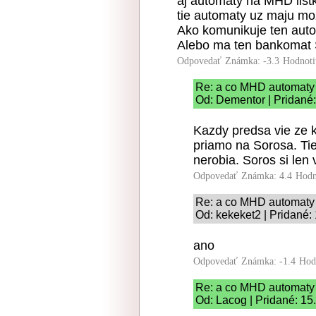
aj automaty na MHD listk
tie automaty uz maju moz
Ako komunikuje ten auto
Alebo ma ten bankomat 
Odpovedať
Známka: -3.3
Hodnoti
Re: a co MHD automaty 
Od: Dementor | Pridané
Kazdy predsa vie ze k
priamo na Sorosa. Tie
nerobia. Soros si len
Odpovedať
Známka: 4.4
Hodn
Re: a co MHD automaty 
Od: kekeket2 | Pridané:
ano
Odpovedať
Známka: -1.4
Hod
Re: a co MHD automaty 
Od: Lacog | Pridané: 15