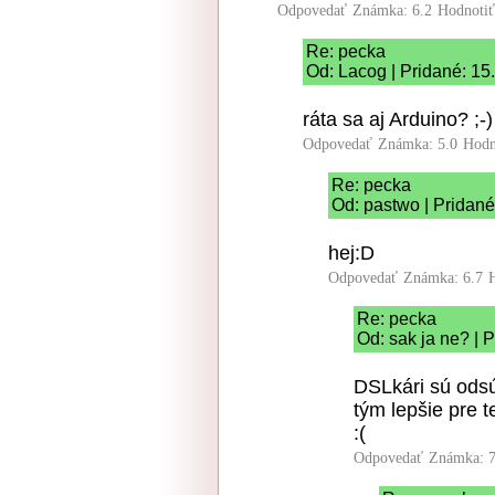
Odpovedať
Známka: 6.2
Hodnoti
Re: pecka
Od: Lacog | Pridané: 15
ráta sa aj Arduino? ;-)
Odpovedať
Známka: 5.0
Hodn
Re: pecka
Od: pastwo | Pridané
hej:D
Odpovedať
Známka: 6.7
Re: pecka
Od: sak ja ne? | 
DSLkári sú odsú
tým lepšie pre t
:(
Odpovedať
Známka: 7