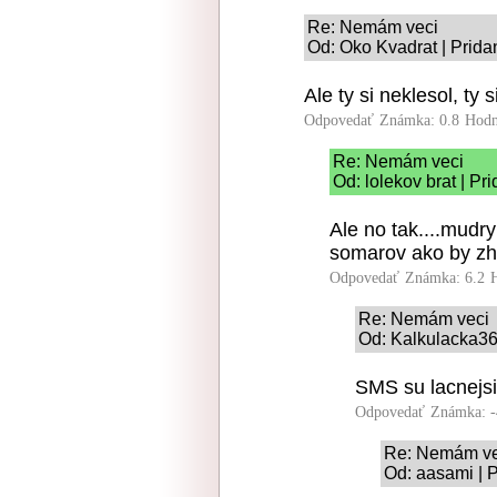
Re: Nemám veci
Od: Oko Kvadrat | Prida
Ale ty si neklesol, ty 
Odpovedať
Známka: 0.8
Hodn
Re: Nemám veci
Od: lolekov brat | Pr
Ale no tak....mudry
somarov ako by zha
Odpovedať
Známka: 6.2
Re: Nemám veci
Od: Kalkulacka36
SMS su lacnejsie
Odpovedať
Známka: -
Re: Nemám ve
Od: aasami | 