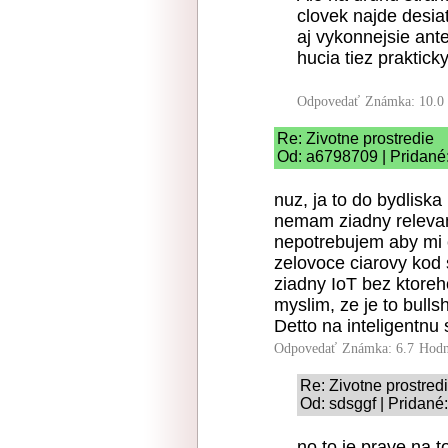
clovek najde desiat
aj vykonnejsie ant
hucia tiez praktick
Odpovedať
Známka: 10.0
Re: Zivotne prostredie
Od: a6798709 | Pridané
nuz, ja to do bydlisk
nemam ziadny relevant
nepotrebujem aby mi 
zelovoce ciarovy kod s
ziadny IoT bez ktore
myslim, ze je to bull
Detto na inteligentnu
Odpovedať
Známka: 6.7
Hodn
Re: Zivotne prostred
Od: sdsggf | Pridané
no to je prave na t