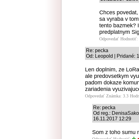
Chces povedat, 
sa vyraba v tom
tento bazmek? I
predplatnym Si
Odpovedať
Hodnotiť:
Re: pecka
Od: Leopold | Pridané: 
Len doplnim, ze LoRa 
ale predovsetkym vyuz
padom dokaze komuni
zariadenia vyuzivajuc
Odpovedať
Známka: 3.3
Hodn
Re: pecka
Od reg.: DenisaSak
16.11.2017 12:29
Som z toho sumu n