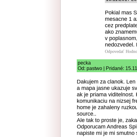
Pokial mas S
mesacne 1 az 
cez predplate
ako znamemu,
v poplasnom, 
nedozvedel
Odpovedať
Hodno
pecka
Od: pastwo | Pridané: 15.1
Dakujem za clanok. Len 
a mapa jasne ukazuje s
ak je priama viditelnost
komunikaciu na nizsej fr
home je zahaleny ruzkou
source..
Ale tak to proste je, zak
Odporucam Andreas Spies
napiste mi je mi smutn