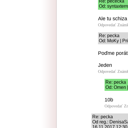
Re: pececka
Od: syntaxterr
Ale tu schiza
Odpovedať
Známk
Re: pecka
Od: MoKy | Pr
Poďme poráta
Jeden
Odpovedať
Známk
Re: pecka
Od: Omen |
10b
Odpovedať
Zn
Re: pecka
Od reg.: Denisa
16.11.2017 12:30