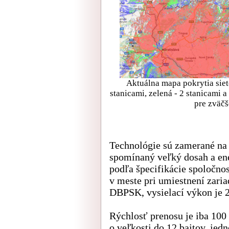
Aktuálna mapa pokrytia siet
stanicami, zelená - 2 stanicami 
pre zväčš
Technológie sú zamerané na
spomínaný veľký dosah a ene
podľa špecifikácie spoločno
v meste pri umiestnení zaria
DBPSK, vysielací výkon je
Rýchlosť prenosu je iba 100
o veľkosti do 12 bajtov, jed