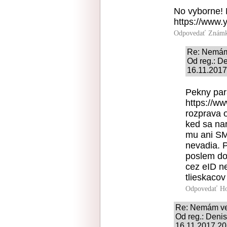
No vyborne! 
https://www
Odpovedať
Známk
Re: Nemám
Od reg.: D
16.11.2017
Pekny par
https://
rozprava o
ked sa na
mu ani SM
nevadia. P
poslem do 
cez eID n
tlieskacov
Odpovedať
Ho
Re: Nemám ve
Od reg.: Den
16.11.2017 20