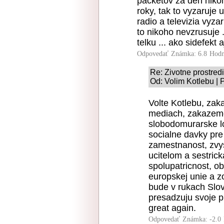
packetov za den nikoh
roky, tak to vyzaruje
radio a televizia vyz
to nikoho nevzrusuje 
telku ... ako sidefekt 
Odpovedať
Známka: 6.8
Hodn
Re: Zivotne prostred
Od: Volim Kotlebu | 
Volte Kotlebu, zak
mediach, zakazem
slobodomurarske l
socialne davky pr
zamestnanost, zvy
ucitelom a sestric
spolupatricnost, o
europskej unie a z
bude v rukach Slova
presadzuju svoje p
great again.
Odpovedať
Známka: -2.0