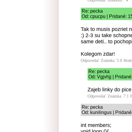
Odpovedať
Hodnotiť:
Re: pecka
Od: cpucpu | Pridané: 1
Tak to musis pozriet
:) 2-3 su take schop
same deti.. to pochopi
Kolegom zdar!
Odpovedať
Známka: 5.0
Hodn
Re: pecka
Od: Vgjvhjj | Pridan
Zajeb linky do pic
Odpovedať
Známka: 7.1
Re: pecka
Od: kunilingus | Pridan
int members;
void loop (){