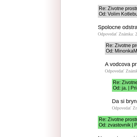
Re: Zivotne prost
Od: Volim Kotlebu
Spolocne odstr
Odpovedať
Známka: 2
Re: Zivotne pr
Od: MinonkaMa
A vodcova pr
Odpovedať
Známk
Re: Zivotne
Od: ja. | P
Da si bryn
Odpovedať
Zn
Re: Zivotne prost
Od: zvastovnik | 