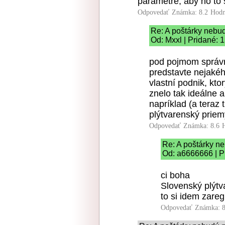
parametre, aby ho to 
Odpovedať
Známka: 8.2
Hodn
Re: A poštárky nebu
Od: Mxxl | Pridané: 
pod pojmom správn
predstavte nejaké
vlastní podnik, kto
znelo tak ideálne a
napríklad (a teraz
plýtvarenský priem
Odpovedať
Známka: 8.6
Re: A poštárky n
Od: a6666666 | P
ci boha
Slovenský plýtv
to si idem zareg
Odpovedať
Známka: 8