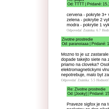
Od: TTTT | Pridané: 15
cervena - pokryte 3+
zelena - pokrytie 2 v
modra - pokrytie 1 v
Odpovedať
Známka: 6.7
Hodn
Zivotne prostredie
Od: paranoiaaa | Pridané: 
Mozno to je uz zastarale,
dopade takejto siete na z
priamo na cloveka? Osob
elektromagnetickymi vln
nepotrebuje, malo byt z
Odpovedať
Známka: 5.5
Hodnoti
Re: Zivotne prostredie
Od: [Jooky] | Pridané: 
Praveze sigfox je na 