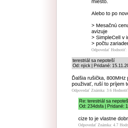
miesto.
Alebo to po novo
> Mesačnú cenu
avizuje
> SimpleCell v 
> počtu zariade
Odpovedať
Hodnotiť:
terestriál sa nepoteší
Od: njick | Pridané: 15.11.
Ďalšia rušička, 800MHz
použivať, ruší to príjem t
Odpovedať
Známka: 3.6
Hodnoti
Re: terestriál sa nepoteš
Od: 234dsfa | Pridané: 
cize to je vlastne dob
Odpovedať
Známka: 4.7
Hodn