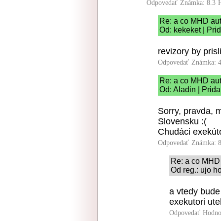
Odpovedať
Známka: 8.3
Re: a co MHD aut
Od: kekeket | Pri
revizory by prisl
Odpovedať
Známka: 4
Re: a co MHD aut
Od: Aladin | Prid
Sorry, pravda, 
Slovensku :(
Chudáci exekútor
Odpovedať
Známka: 8
Re: a co MHD 
Od reg.: ujo h
a vtedy bude
exekutori ute
Odpovedať
Hodno