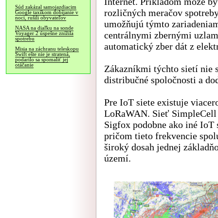
Internet. Príkladom môže by
Súd zakázal samojazdiacim
rozličných meračov spotreby
Google taxíkom dobíjanie v
noci, rušili obyvateľov
umožňujú týmto zariadeniam
NASA na diaľku na sonde
centrálnymi zbernými uzlami
Voyager 2 úspešne znížila
spotrebu
automatický zber dát z elek
Misia na záchranu teleskopu
Swift ešte nie je stratená,
podarilo sa spomaliť jej
otáčanie
Zákazníkmi týchto sietí nie 
distribučné spoločnosti a do
Pre IoT siete existuje viacer
LoRaWAN. Sieť SimpleCell p
Sigfox podobne ako iné IoT
pričom tieto frekvencie sp
široký dosah jednej základňo
území.