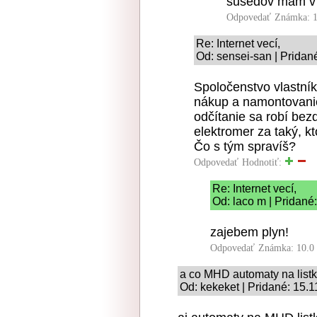
susedov mam v .
Odpovedať
Známka: 1
Re: Internet vecí,
Od: sensei-san | Pridan
Spoločenstvo vlastní
nákup a namontovani
odčítanie sa robí bez
elektromer za taký, k
Čo s tým spravíš?
Odpovedať
Hodnotiť:
Re: Internet vecí,
Od: laco m | Pridané
zajebem plyn!
Odpovedať
Známka: 10.0
a co MHD automaty na list
Od: kekeket | Pridané: 15.