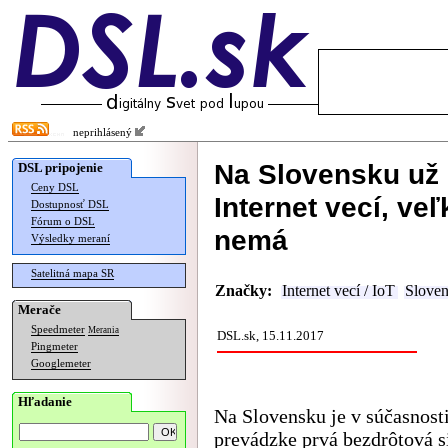
neprihlásený
Na Slovensku už 
DSL pripojenie
Ceny DSL
Internet vecí, ve
Dostupnosť DSL
Fórum o DSL
nemá
Výsledky meraní
Satelitná mapa SR
Značky:
Internet vecí / IoT
Slove
Merače
Speedmeter
Merania
DSL.sk, 15.11.2017
Pingmeter
Googlemeter
Hľadanie
Na Slovensku je v súčasnosti
prevádzke prvá bezdrôtová si