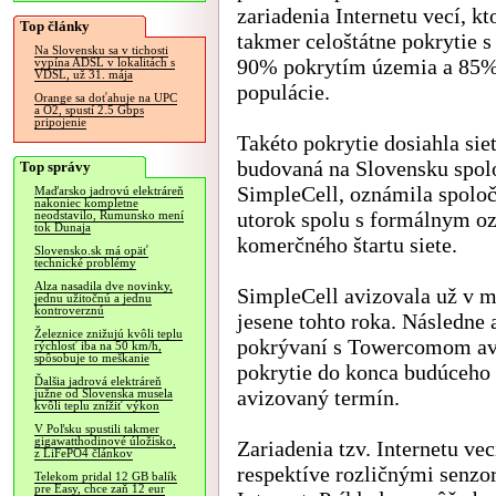
zariadenia Internetu vecí, k
Top články
takmer celoštátne pokrytie s
Na Slovensku sa v tichosti
90% pokrytím územia a 85%
vypína ADSL v lokalitách s
VDSL, už 31. mája
populácie.
Orange sa doťahuje na UPC
a O2, spustí 2.5 Gbps
pripojenie
Takéto pokrytie dosiahla sie
budovaná na Slovensku spol
Top správy
SimpleCell, oznámila spolo
Maďarsko jadrovú elektráreň
nakoniec kompletne
utorok spolu s formálnym 
neodstavilo, Rumunsko mení
tok Dunaja
komerčného štartu siete.
Slovensko.sk má opäť
technické problémy
Alza nasadila dve novinky,
SimpleCell avizovala už v 
jednu užitočnú a jednu
kontroverznú
jesene tohto roka. Následne 
Železnice znižujú kvôli teplu
pokrývaní s Towercomom avi
rýchlosť iba na 50 km/h,
spôsobuje to meškanie
pokrytie do konca budúceho 
Ďalšia jadrová elektráreň
avizovaný termín.
južne od Slovenska musela
kvôli teplu znížiť výkon
V Poľsku spustili takmer
gigawatthodinové úložisko,
Zariadenia tzv. Internetu vec
z LiFePO4 článkov
respektíve rozličnými senzo
Telekom pridal 12 GB balík
pre Easy, chce zaň 12 eur