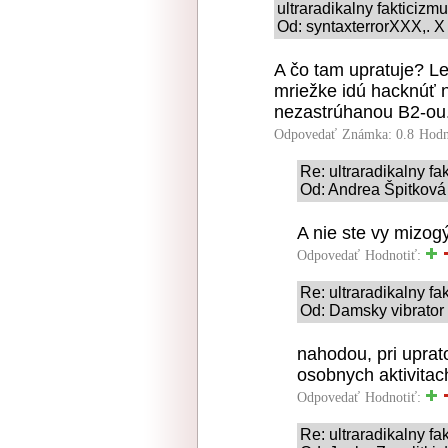
ultraradikalny fakticizm
Od: syntaxterrorXXX,. X
A čo tam upratuje? Le
mriežke idú hacknúť 
nezastrúhanou B2-ou
Odpovedať
Známka: 0.8
Hodn
Re: ultraradikalny fa
Od: Andrea Špitková 
A nie ste vy mizog
Odpovedať
Hodnotiť:
Re: ultraradikalny fa
Od: Damsky vibrator 
nahodou, pri upra
osobnych aktivitac
Odpovedať
Hodnotiť:
Re: ultraradikalny fa