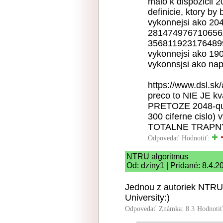
malo k dispozicii 
definicie, ktory by
vykonnejsi ako 204
281474976710656x 
356811923176489
vykonnejsi ako 1900
vykonnsjsi ako nap
https://www.dsl.sk
preco to NIE JE kv
PRETOZE 2048-qui
300 ciferne cislo) 
TOTALNE TRAPNY
Odpovedať
Hodnotiť:
NTRU algoritmus
Od: dziny1 | Pridané: 8.4.2
Jednou z autoriek NTRU 
University:)
Odpovedať
Známka: 8.3
Hodnoti