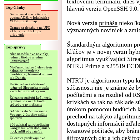
textovému terminálu, dnes v
Top články
hlavnú verziu OpenSSH 9.0.
Na Slovensku sa v tichosti
vypína ADSL v lokalitách s
VDSL, už 31. mája
Nová verzia
prináša
niekoľk
Orange sa doťahuje na UPC
významných noviniek a zmi
a O2, spustí 2.5 Gbps
pripojenie
Štandardným algoritmom p
Top správy
kľúčov je v novej verzii hyb
Alza nasadila dve novinky,
algoritmus využívajúci Stre
jednu užitočnú a jednu
kontroverznú
NTRU Prime a x25519 ECD
Maďarsko jadrovú elektráreň
nakoniec kompletne
neodstavilo, Rumunsko mení
tok Dunaja
NTRU je algoritmom typu kry
Ďalšia jadrová elektráreň
súčasnosti nie je známe že 
južne od Slovenska musela
kvôli teplu znížiť výkon
počítačmi a na rozdiel od RS
Železnice znižujú kvôli teplu
krivkách sa tak na základe s
rýchlosť iba na 50 km/h,
spôsobuje to meškanie
útokom pomocou budúcich kv
NASA na diaľku na sonde
Voyager 2 úspešne znížila
prechod na takýto algoritmus
spotrebu
dostupných informácií zďale
Súd zakázal samojazdiacim
Google taxíkom dobíjanie v
kvantové počítače, aby brán
noci, rušili obyvateľov
šifrovaných dát a ich dešifr
Železnice predávajú dve