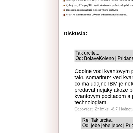
Ďalšia jadrová elektráreň južne od Slovenska musela kvôli teplu zn
Vydaný nový FFmpeg 9.0, zlepšil akceleráciu profesionálnych form
Slovenská sporiteľňa bude mať cez víkend odstávku
NASA na diaľku na sonde Voyager 2 úspešne znížila spotrebu
Diskusia:
Tak urcite...
Od: BolaveKoleno | Pridané
Odolne voci kvantovym p
taku somarinu? Ved kvant
co ma udajne IBM je nef
predavat nejaky akoze b
kvantovym pocitacom a 
technologiam.
Odpovedať
Známka: -8.7
Hodnoti
Re: Tak urcite...
Od: jebe jebe jebe: | Pr