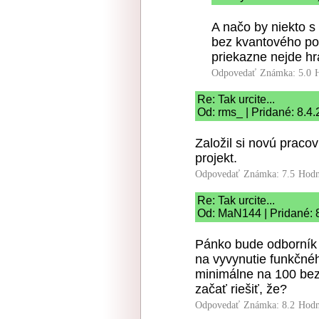
A načo by niekto 
bez kvantového po
priekazne nejde hra
Odpovedať
Známka: 5.0
Re: Tak urcite...
Od: rms_ | Pridané: 8.4
Založil si novú praco
projekt.
Odpovedať
Známka: 7.5
Hodn
Re: Tak urcite...
Od: MaN144 | Pridané: 
Pánko bude odborník 
na vyvynutie funkčné
minimálne na 100 bez
začať riešiť, že?
Odpovedať
Známka: 8.2
Hodn