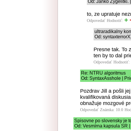
Od: Janko Zygelitki. 
to, ze upratuje ne
Odpovedať
Hodnotiť:
ultraradikalny k
Od: syntaxterrorX
Presne tak. To 
ten by to dal p
Odpovedať
Hodnotiť:
Re: NTRU algoritmus
Od: SyntaxAsshole | Pri
Pozdrav Jill a pošli j
kvalifikovaná diskusi
obnažuje mozgové pr
Odpovedať
Známka: 10.0
Hod
Spisovne po slovensky je t
Od: Vesmírna kapsula SR | 