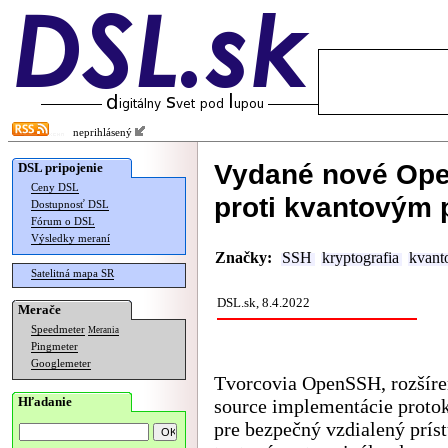
neprihlásený
Vydané nové Ope
DSL pripojenie
Ceny DSL
proti kvantovým
Dostupnosť DSL
Fórum o DSL
Výsledky meraní
Značky:
SSH
kryptografia
kvant
Satelitná mapa SR
DSL.sk, 8.4.2022
Merače
Speedmeter
Merania
Pingmeter
Googlemeter
Tvorcovia OpenSSH, rozšíre
Hľadanie
source implementácie proto
pre bezpečný vzdialený prís