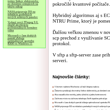
tretiny lístkov elektronicky,
pokročilé kvantové počítače.
po donútení cestujúcich na
takýto nákup
NASA pripravuje ISS na
Hybridný algoritmus aj s EC
inštaláciu posledných
nových solárnych panelov
NTRU Prime, ktorý je pomer
Vydaný nový FFmpeg 9.0,
zlepšil akceleráciu
profesionálnych formátov
videa
Ďalšou veľkou zmenou v nove
Microsoft v čase drahých
scp prechod z využívanie SC
pamätí sľubuje
optimalizovať spotrebu
protokol.
RAM vo Windows 11
V sftp a sftp-server zase pr
serveri.
Najnovšie články:
V štvrtom reaktore Mochoviec už beží štiepna reakcia
Železnice predávajú dve tretiny lístkov elektronicky, po donútení ce
Alza nasadila dve novinky, jednu užitočnú a jednu kontroverznú
Záchrana misie na záchranu teleskopu Swift úspešne pokračuje
Microsoft v čase drahých pamätí sľubuje optimalizovať spotrebu
NASA pripravuje ISS na inštaláciu posledných nových solárnych p