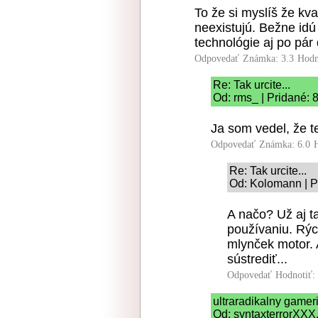
To že si myslíš že k
neexistujú. Bežne idú 
technológie aj po pár
Odpovedať
Známka: 3.3
Hodn
Re: Tak urcite...
Od: rms_ | Pridané: 
Ja som vedel, že t
Odpovedať
Známka: 6.0
Re: Tak urcite...
Od: Kolomann | P
A načo? Už aj 
používaniu. Rýc
mlynček motor. 
sústrediť...
Odpovedať
Hodnotiť:
ultraradikalny game
Od: syntaxterrorXXX,