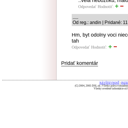
..vela nebožtíků, mál
Odpovedať
Hodnotiť:
.....
Od reg.: andin | Pridané: 1
Hm, byt odolny voci nie
tah
Odpovedať
Hodnotiť:
Pridať komentár
NÁVŠTEVNOSŤ
|
INZE
(C) 2004, 2005 DSL.sk | Všetky práva vyhradené
Všetky uvedené informácie sú b