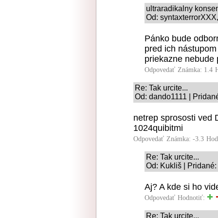
ultraradikalny kons
Od: syntaxterrorXXX,
Pánko bude odborní
pred ich nástupom a
priekazne nebude 
Odpovedať
Známka: 1.4
Re: Tak urcite...
Od: dando1111 | Pridané
netrep sprososti ved 
1024quibitmi
Odpovedať
Známka: -3.3
Hod
Re: Tak urcite...
Od: Kukliš | Pridané
Aj? A kde si ho vi
Odpovedať
Hodnotiť:
Re: Tak urcite...