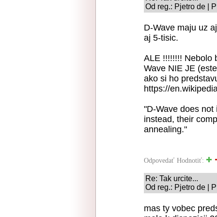
Od reg.: Pjetro de | 
D-Wave maju uz aj 2
aj 5-tisic.
ALE !!!!!!!! Nebolo
Wave NIE JE (este 
ako si ho predsta
https://en.wikiped
"D-Wave does not 
instead, their com
annealing."
Odpovedať
Hodnotiť:
Re: Tak urcite...
Od reg.: Pjetro de | 
mas ty vobec pred