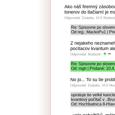
Ako náš firemný zásobo
tonerov do tlačiarní je m
Odpovedať
Známka: 10.0
Hodnot
Re: Spisovne po slovens
Od reg.: MackoPu1 | Pri
Z nejakeho neznameho
pocitacov kvantum ale
Odpovedať
Hodnotiť:
Re: Spisovne po slovens
Od: mgh | Pridané: 10.4
No jo... To su tie pro
Odpovedať
Známka: 10.0
Hod
upratuje tie velké kancl
kvantový počítač v ..Bru
Od: Hochbatnica 8-Hlava