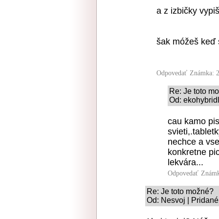
a z izbičky vypi
šak móžeš keď si
Odpovedať
Známka: 2
Re: Je toto m
Od: ekohybridl
cau kamo pise
svieti,.table
nechce a vset
konkretne pi
lekvára...
Odpovedať
Známk
Re: Je toto možné?
Od: Nesvoj | Pridané