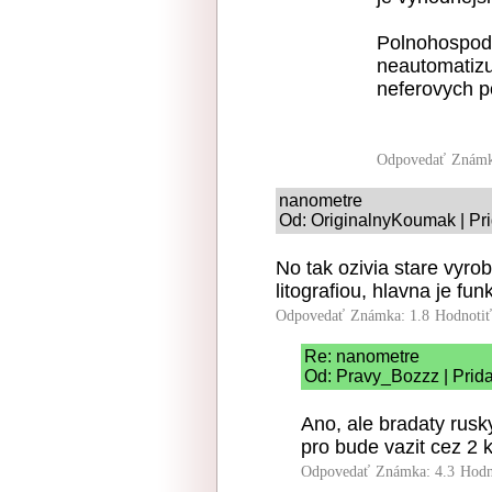
Polnohospoda
neautomatizu
neferovych p
Odpovedať
Známk
nanometre
Od: OriginalnyKoumak | Pr
No tak ozivia stare vyro
litografiou, hlavna je fu
Odpovedať
Známka: 1.8
Hodnoti
Re: nanometre
Od: Pravy_Bozzz | Prid
Ano, ale bradaty rusk
pro bude vazit cez 2 k
Odpovedať
Známka: 4.3
Hodn