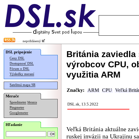
neprihlásený
Británia zaviedla
DSL pripojenie
Ceny DSL
výrobcov CPU, o
Dostupnosť DSL
Fórum o DSL
využitia ARM
Výsledky meraní
Satelitná mapa SR
Značky:
ARM
CPU
Veľká Britá
Merače
Speedmeter
Merania
DSL.sk, 13.5.2022
Pingmeter
Googlemeter
Hľadanie
Veľká Británia aktuálne zavi
ruskej invázii na Ukrajinu sa