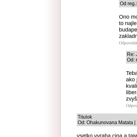
Od reg.
Ono moz
to najl
budapes
zakladn
Odpoveda
Re: 
Od: 
Teba
ako 
kval
libe
zvyš
Odpov
Titulok
Od: Ohakunovana Matata | 
vsetko vyraba cina a taiwa