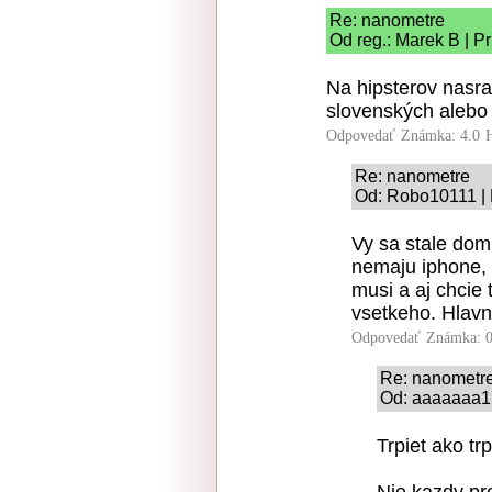
Re: nanometre
Od reg.: Marek B | P
Na hipsterov nasrať
slovenských alebo 
Odpovedať
Známka: 4.0
Re: nanometre
Od: Robo10111 | 
Vy sa stale dom
nemaju iphone, R
musi a aj chcie 
vsetkeho. Hlav
Odpovedať
Známka: 0
Re: nanometr
Od: aaaaaaa1 
Trpiet ako trp