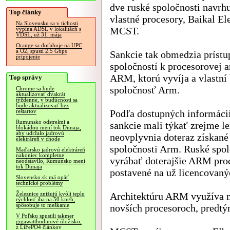
dve ruské spoločnosti navrh
Top články
vlastné procesory, Baikal El
Na Slovensku sa v tichosti
MCST.
vypína ADSL v lokalitách s
VDSL, už 31. mája
Orange sa doťahuje na UPC
a O2, spustí 2.5 Gbps
Sankcie tak obmedzia prístu
pripojenie
spoločností k procesorovej a
ARM, ktorú vyvíja a vlastní 
Top správy
spoločnosť Arm.
Chrome sa bude
aktualizovať dvakrát
týždenne, v budúcnosti sa
bude aktualizovať bez
Podľa dostupných informácií
reštartov
Rumunsko odstrelmi a
sankcie mali týkať zrejme l
blokádou mení tok Dunaja,
aby udržalo jadrovú
neovplyvnia doteraz získané
elektráreň v chode
spoločnosti Arm. Ruské spol
Maďarsko jadrovú elektráreň
nakoniec kompletne
vyrábať doterajšie ARM proc
neodstavilo, Rumunsko mení
tok Dunaja
postavené na už licencovaný
Slovensko.sk má opäť
technické problémy
Architektúru ARM využíva na
Železnice znižujú kvôli teplu
rýchlosť iba na 50 km/h,
spôsobuje to meškanie
novších procesoroch, predtý
V Poľsku spustili takmer
gigawatthodinové úložisko,
z LiFePO4 článkov