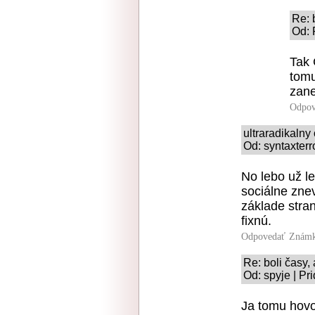
Re: 
Od: 
Tak 
tomu
zane
Odpov
ultraradikaln
Od: syntaxterr
No lebo už l
sociálne zne
základe stra
fixnú.
Odpovedať
Známk
Re: boli časy, 
Od: spyje | Pr
Ja tomu hovo