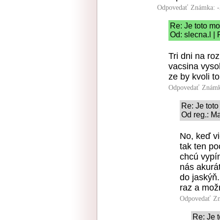
Odpovedať
Známka: -
Re: Je toto m
Od: slecna.l |
Tri dni na r
vacsina vyso
ze by kvoli t
Odpovedať
Známk
Re: Je tot
Od reg.: M
No, keď vi
tak ten po
chcú vypín
nás akurát
do jaskýň.
raz a mož
Odpovedať
Zn
Re: Je 