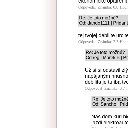
ekonomicke opatrenia
Odpovedať
Známka: 0.0
Hodn
Re: Je toto možné?
Od: dando1111 | Pridan
tej tvojej debilite urcit
Odpovedať
Známka: 2.3
Hodn
Re: Je toto možné?
Od reg.: Marek B | P
Už si si odstavil zl
napájaným hnusnou
debilita je tu iba tvo
Odpovedať
Známka: 0.7
Re: Je toto možn
Od: Sancho | Pri
Nas dom kuri bi
jazdi elektroaut