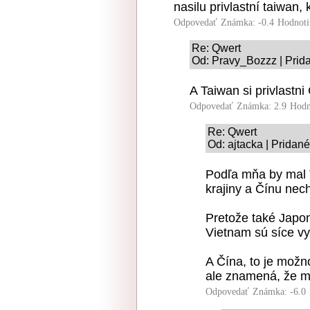
nasilu privlastní taiwan,
Odpovedať
Známka: -0.4
Hodnoti
Re: Qwert
Od: Pravy_Bozzz | Prid
A Taiwan si privlastni
Odpovedať
Známka: 2.9
Hodn
Re: Qwert
Od: ajtacka | Pridan
Podľa mňa by mal T
krajiny a Čínu nech
Pretože také Japo
Vietnam sú síce vys
A Čína, to je možn
ale znamená, že m
Odpovedať
Známka: -6.0