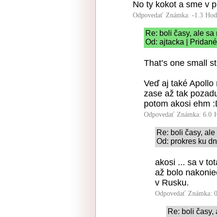
No ty kokot a sme v pi
Odpovedať
Známka: -1.3
Hod
Re: boli časy, ale sa
Od: ajtacka | Pridan
That’s one small s
Veď aj také Apollo
zase až tak pozadu
potom akosi ehm 
Odpovedať
Známka: 6.0
Re: boli časy, ale
Od: prokres ku dn
akosi ... sa v t
až bolo nakonie
v Rusku.
Odpovedať
Známka: 0
Re: boli časy, 