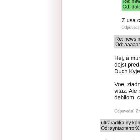
Re: ne
Od: dol
Z usa c
Odpoveda
Re: news 
Od: aaaaaa
Hej, a mun
dojst pred
Duch Kyje
Voe, ziad
vitaz. Ale
debilom, c
Odpovedať
Zn
ultraradikalny k
Od: syntaxterrorX