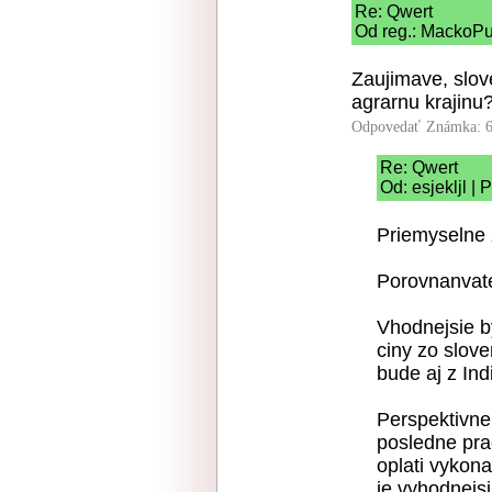
Re: Qwert
Od reg.: MackoPu
Zaujimave, slov
agrarnu krajinu
Odpovedať
Známka: 6
Re: Qwert
Od: esjekljl |
Priemyselne 
Porovnanvate
Vhodnejsie b
ciny zo slov
bude aj z In
Perspektivne 
posledne pra
oplati vykona
je vyhodnejs