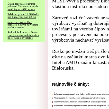
MCST vyvíja procesory Elbru
Ďalšia jadrová elektráreň
vlastnou inštrukčnou sadou
južne od Slovenska musela
kvôli teplu znížiť výkon
Telekom pridal 12 GB balík
Zároveň rozličné zavedené s
pre Easy, chce zaň 12 eur
výrobcov vyrábať aj doterajš
Spustená výroba flash
pamäte s novým najvyšším
počtom vrstiev
továrňami na výrobu čipov 
Súd zakázal samojazdiacim
procesory postavené na pok
Google taxíkom dobíjanie v
noci, rušili obyvateľov
výrobcovia nechávať vyrábať
Rusko po invázii tiež prišlo
ešte na začiatku marca dvoj
Intel a AMD oznámila zasta
Bieloruska.
Najnovšie články:
Železnice predávajú dve tretiny lístkov elektronicky, po donútení ce
Alza nasadila dve novinky, jednu užitočnú a jednu kontroverznú
Záchrana misie na záchranu teleskopu Swift úspešne pokračuje
Microsoft v čase drahých pamätí sľubuje optimalizovať spotrebu