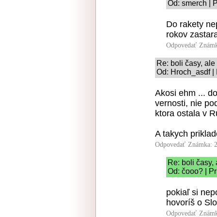
Od: smerch | 
Do rakety nep
rokov zastara
Odpovedať
Známk
Re: boli časy, ale
Od: Hroch_asdf |
Akosi ehm ... do
vernosti, nie po
ktora ostala v 
A takych prikla
Odpovedať
Známka: 2
Re: boli časy, 
Od: čooo? | P
pokiaľ si ne
hovoríš o Sl
Odpovedať
Známk