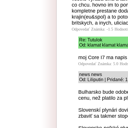
co chcu. hovno im to po
kompletne prestane doda
krajin(eu&spol) a to pot
britskych, a inych, ulicia
Odpovedať
Známka: -1.5
Hodnoti
Re: Tutulok
Od: klamat klamat klama
moj Core I7 ma napis
Odpovedať
Známka: 5.0
Hodn
news news
Od: Liliputin | Pridané:
Bulharsko bude odobe
cenu, než platilo za 
Slovenskí plynári dov
zbaviť sa takmer stop