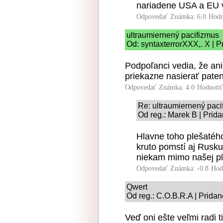
nariadene USA a EU v
Odpovedať
Známka: 6.0
Hodn
ultraumiernený pacifizmus
Od: syntaxterrorXXX,. X | P
Podpoľanci vedia, že an
priekazne nasierať pat
Odpovedať
Známka: 4.0
Hodnoti
Re: ultraumiernený paci
Od reg.: Marek B | Prid
Hlavne toho plešaté
kruto pomstí aj Rusku
niekam mimo našej pla
Odpovedať
Známka: -0.8
Hod
Qwert
Od reg.: C.O.B.R.A | Prida
Veď oni ešte veľmi radi t