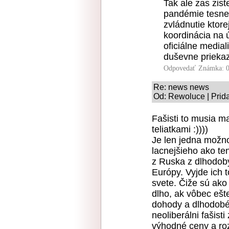
Tak ale zas zist
pandémie tesne 
zvládnutie ktor
koordinácia na ú
oficiálne medial
duševne prieka
Odpovedať
Známka: 0
Re: news news
Od: Rewoluce | Prid
Fašisti to musia m
teliatkami :))))
Je len jedna možn
lacnejšieho ako ten
z Ruska z dlhodobý
Európy. Vyjde ich t
svete. Čiže sú ako 
dlho, ak vôbec ešte
dohody a dlhodobé 
neoliberálni fašist
výhodné ceny a ro