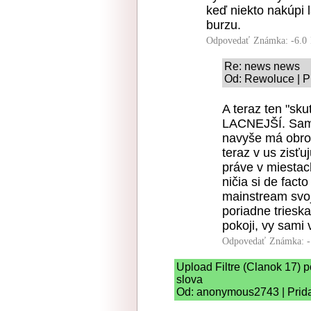
keď niekto nakúpi 
burzu.
Odpovedať
Známka: -6.0
Re: news news
Od: Rewoluce | P
A teraz ten "s
LACNEJŠÍ. Samo
navyše má obrov
teraz v us zisťu
práve v miestach
ničia si de facto
mainstream svoj
poriadne triesk
pokoji, vy sami 
Odpovedať
Známka: -
Upload Filtre (Clanok 17)
slova
Od: anonymous2743 | Prida