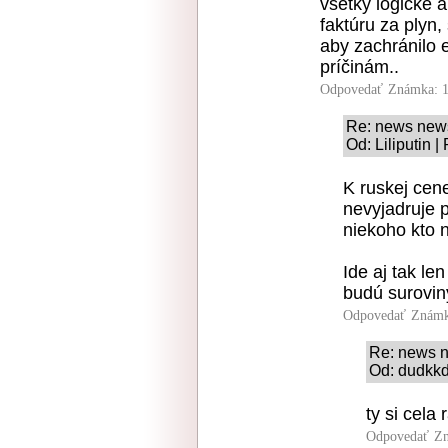
všetky logické a
faktúru za plyn,
aby zachránilo 
príčinám..
Odpovedať
Známka: 1
Re: news new
Od: Liliputin 
K ruskej cene
nevyjadruje 
niekoho kto n
Ide aj tak le
budú surovin
Odpovedať
Známk
Re: news 
Od: dudkkd
ty si cela
Odpovedať
Zn