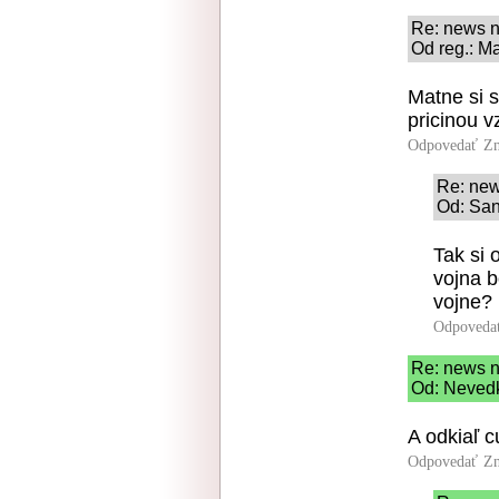
Re: news 
Od reg.: M
Matne si 
pricinou 
Odpovedať
Zn
Re: ne
Od: San
Tak si 
vojna b
vojne?
Odpoveda
Re: news 
Od: Nevedk
A odkiaľ c
Odpovedať
Zn