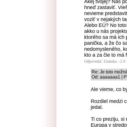
Akej tvojej? Náš p
hneď zastaviť. Vieš
nevieme predstavi
voziť v nejakých t
Alebo EÚ? No toto 
akko u nás projekta
ktorého sa má ich 
panička, a že čo s
nedomysleného, ko
kto a za čie to má 
Odpovedať
Známka: -2.0
Re: Je toto možn
Od: aaaaaaa1 | P
Ale vieme, co by
Rozdiel medzi ci
jedal.
Ti co preziju, s
Europa v stredo