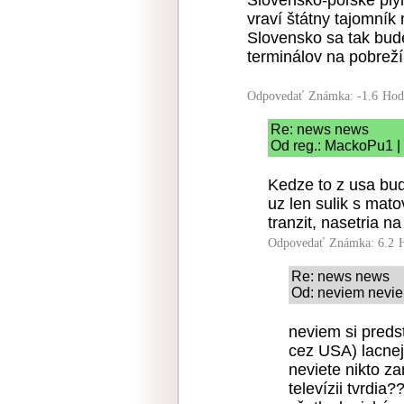
Slovensko-poľské plyn
vraví štátny tajomník
Slovensko sa tak bu
terminálov na pobrež
Odpovedať
Známka: -1.6
Hod
Re: news news
Od reg.: MackoPu1 |
Kedze to z usa bu
uz len sulik s mat
tranzit, nasetria n
Odpovedať
Známka: 6.2
Re: news news
Od: neviem nevie
neviem si preds
cez USA) lacnej
neviete nikto za
televízii tvrdia