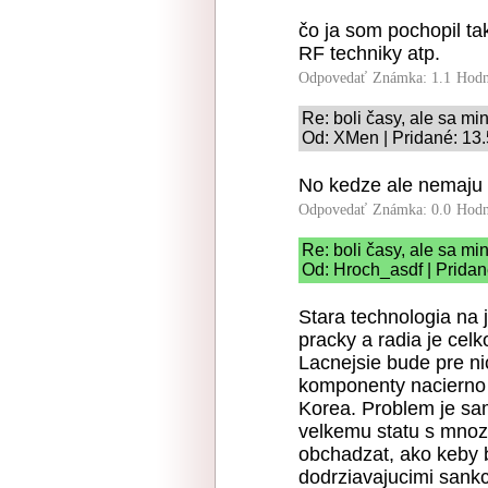
čo ja som pochopil tak
RF techniky atp.
Odpovedať
Známka: 1.1
Hodn
Re: boli časy, ale sa min
Od: XMen | Pridané: 13
No kedze ale nemaju 
Odpovedať
Známka: 0.0
Hodn
Re: boli časy, ale sa min
Od: Hroch_asdf | Pridan
Stara technologia na 
pracky a radia je cel
Lacnejsie bude pre ni
komponenty nacierno 
Korea. Problem je sa
velkemu statu s mnoz
obchadzat, ako keby 
dodrziavajucimi sank