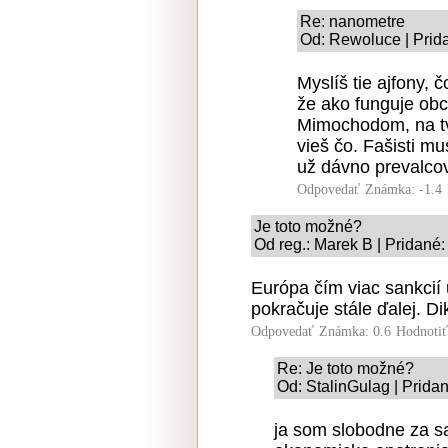
Re: nanometre
Od: Rewoluce | Prid
Myslíš tie ajfony,
že ako funguje ob
Mimochodom, na tv
vieš čo. Fašisti mu
už dávno prevalcov
Odpovedať
Známka: -1.4
Je toto možné?
Od reg.: Marek B | Pridané
Európa čím viac sankcií 
pokračuje stále ďalej. Di
Odpovedať
Známka: 0.6
Hodnoti
Re: Je toto možné?
Od: StalinGulag | Prida
ja som slobodne za sa