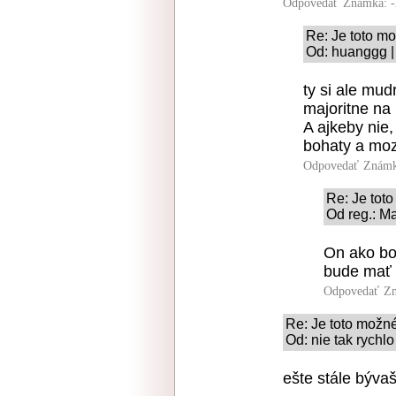
Odpovedať
Známka: -
Re: Je toto m
Od: huanggg |
ty si ale mud
majoritne na
A ajkeby nie,
bohaty a moze
Odpovedať
Známk
Re: Je tot
Od reg.: M
On ako boh
bude mať k
Odpovedať
Zn
Re: Je toto možn
Od: nie tak rychl
ešte stále býva