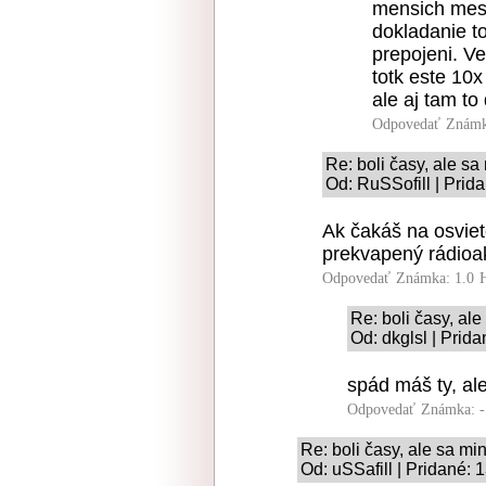
mensich mes
dokladanie t
prepojeni. V
totk este 10x
ale aj tam t
Odpovedať
Známk
Re: boli časy, ale sa
Od: RuSSofill | Prid
Ak čakáš na osvie
prekvapený rádioa
Odpovedať
Známka: 1.0
Re: boli časy, ale
Od: dkglsl | Prid
spád máš ty, ale
Odpovedať
Známka: -
Re: boli časy, ale sa min
Od: uSSafill | Pridané: 