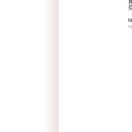
R
O
t
O