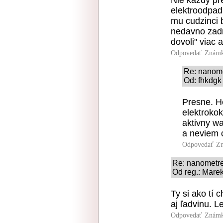
Nie kazdy pr
elektroodpad
mu cudzinci b
nedavno zadr
dovoli" viac 
Odpovedať
Známk
Re: nanom
Od: fhkdgk
Presne. H
elektrokok
aktivny w
a neviem 
Odpovedať
Zn
Re: nanometr
Od reg.: Marek
Ty si ako tí 
aj ľadvinu. L
Odpovedať
Známk