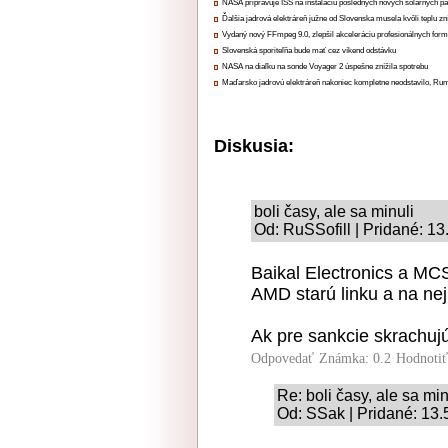
NASA pripravuje ISS na inštaláciu posledných nových solárnych p
Ďalšia jadrová elektráreň južne od Slovenska musela kvôli teplu zn
Vydaný nový FFmpeg 9.0, zlepšil akceleráciu profesionálnych form
Slovenská sporiteľňa bude mať cez víkend odstávku
NASA na diaľku na sonde Voyager 2 úspešne znížila spotrebu
Maďarsko jadrovú elektráreň nakoniec kompletne neodstavilo, Ru
Diskusia:
boli časy, ale sa minuli
Od: RuSSofill | Pridané: 1
Baikal Electronics a MCST
AMD starú linku a na nej
Ak pre sankcie skrachujú
Odpovedať
Známka: 0.2
Hodnoti
Re: boli časy, ale sa min
Od: SSak | Pridané: 13.