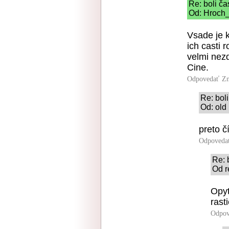
Re: boli ča
Od: Hroch_
Vsade je k
ich casti r
velmi nez
Cine.
Odpovedať
Zn
Re: boli
Od: old
preto č
Odpoveda
Re: 
Od r
Opyt
rasti
Odpov