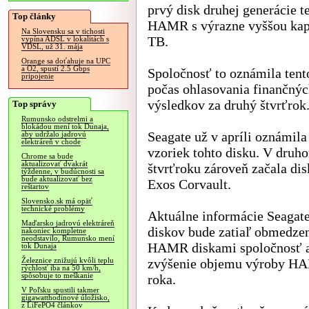
prvý disk druhej generácie t
Top články
HAMR s výrazne vyššou kap
Na Slovensku sa v tichosti
TB.
vypína ADSL v lokalitách s
VDSL, už 31. mája
Orange sa doťahuje na UPC
a O2, spustí 2.5 Gbps
Spoločnosť to oznámila tent
pripojenie
počas ohlasovania finančný
výsledkov za druhý štvrťrok
Top správy
Rumunsko odstrelmi a
blokádou mení tok Dunaja,
Seagate už v apríli oznámil
aby udržalo jadrovú
elektráreň v chode
vzoriek tohto disku. V druh
Chrome sa bude
aktualizovať dvakrát
štvrťroku zároveň začala di
týždenne, v budúcnosti sa
bude aktualizovať bez
Exos Corvault.
reštartov
Slovensko.sk má opäť
technické problémy
Aktuálne informácie Seagat
Maďarsko jadrovú elektráreň
diskov bude zatiaľ obmedzen
nakoniec kompletne
neodstavilo, Rumunsko mení
HAMR diskami spoločnosť av
tok Dunaja
zvýšenie objemu výroby HAM
Železnice znižujú kvôli teplu
rýchlosť iba na 50 km/h,
spôsobuje to meškanie
roka.
V Poľsku spustili takmer
gigawatthodinové úložisko,
z LiFePO4 článkov