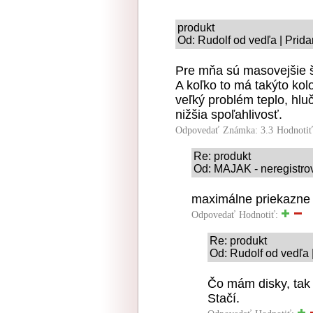
produkt
Od: Rudolf od vedľa | Prid
Pre mňa sú masovejšie šn
A koľko to má takýto kol
veľký problém teplo, hlu
nižšia spoľahlivosť.
Odpovedať
Známka: 3.3
Hodnoti
Re: produkt
Od: MAJAK - neregistrov
maximálne priekazne 
Odpovedať
Hodnotiť:
Re: produkt
Od: Rudolf od vedľa 
Čo mám disky, tak l
Stačí.