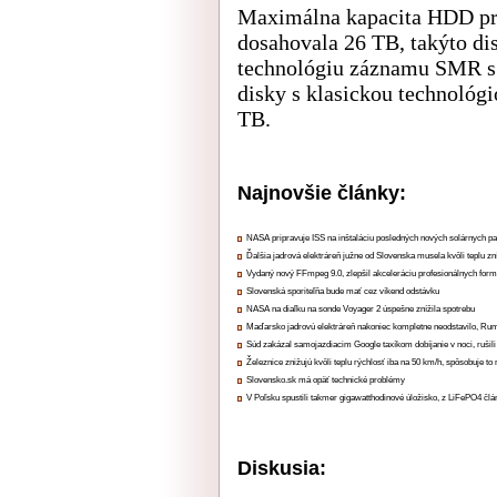
Maximálna kapacita HDD p
dosahovala 26 TB, takýto di
technológiu záznamu SMR s 
disky s klasickou technológ
TB.
Najnovšie články:
NASA pripravuje ISS na inštaláciu posledných nových solárnych p
Ďalšia jadrová elektráreň južne od Slovenska musela kvôli teplu zn
Vydaný nový FFmpeg 9.0, zlepšil akceleráciu profesionálnych form
Slovenská sporiteľňa bude mať cez víkend odstávku
NASA na diaľku na sonde Voyager 2 úspešne znížila spotrebu
Maďarsko jadrovú elektráreň nakoniec kompletne neodstavilo, Ru
Súd zakázal samojazdiacim Google taxíkom dobíjanie v noci, rušili
Železnice znižujú kvôli teplu rýchlosť iba na 50 km/h, spôsobuje t
Slovensko.sk má opäť technické problémy
V Poľsku spustili takmer gigawatthodinové úložisko, z LiFePO4 čl
Diskusia: