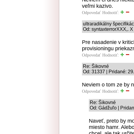
veľmi kazivo.
Odpovedať
Hodnotiť:
ultraradikálny špecifiká
Od: syntaxterrorXXX,. X
Pre nasadenie v kriti
provisioningu priekaz
Odpovedať
Hodnotiť:
Re: Šikovné
Od: 31337 | Pridané: 29
Neviem o tom ze by n
Odpovedať
Hodnotiť:
Re: Šikovné
Od: Gádžuľo | Pridan
Naveť, preto by mo
miesto hamr. Alebo
chcel, ale tak určit