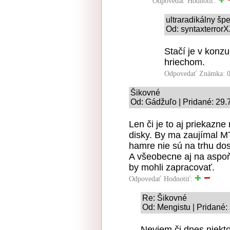
Odpovedať
Hodnotiť:
ultraradikálny šp
Od: syntaxterrorX
Stačí je v konz
hriechom.
Odpovedať
Známka: 0
Šikovné
Od: Gádžuľo | Pridané: 29.
Len či je to aj priekazne
disky. By ma zaujímal MT
hamre nie sú na trhu dos
A všeobecne aj na aspoň 
by mohli zapracovať.
Odpovedať
Hodnotiť:
Re: Šikovné
Od: Mengistu | Pridané:
Neviem či dnes niekto 