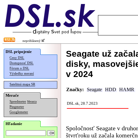
neprihlásený
Seagate už zača
DSL pripojenie
Ceny DSL
disky, masovejšie
Dostupnosť DSL
Fórum o DSL
v 2024
Výsledky meraní
Satelitná mapa SR
Značky:
Seagate
HDD
HAMR
Merače
Speedmeter
Merania
DSL.sk, 28.7.2023
Pingmeter
Googlemeter
Hľadanie
Spoločnosť Seagate v druh
štvrťroku už začala komerč