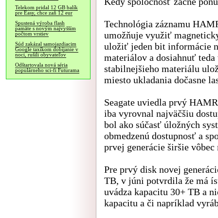
Kedy spoločnosť začne ponú
Telekom pridal 12 GB balík
pre Easy, chce zaň 12 eur
Technológia záznamu HAMR,
Spustená výroba flash
pamäte s novým najvyšším
umožňuje využiť magneticky 
počtom vrstiev
uložiť jeden bit informácie 
Súd zakázal samojazdiacim
Google taxíkom dobíjanie v
noci, rušili obyvateľov
materiálov a dosiahnuť teda 
Odštartovala nová séria
stabilnejšieho materiálu ul
populárneho sci-fi Futurama
miesto ukladania dočasne la
Seagate uviedla prvý HAMR d
iba vyrovnal najväčšiu dost
bol ako súčasť úložných sys
obmedzenú dostupnosť a sp
prvej generácie širšie vôbec
Pre prvý disk novej generá
TB, v júni potvrdila že má ís
uvádza kapacitu 30+ TB a ni
kapacitu a či napríklad vyrá