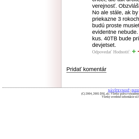
verejnosť. Obzvláš
No ale stále, ak b
priekazne 3 rokoch
budú proste musieť
evidentne nebude.
kus. 40TB bude pr
devjetset.
Odpovedať
Hodnotiť:
Pridať komentár
NÁVŠTEVNOSŤ
|
INZE
(C) 2004, 2005 DSL.sk | Všetky práva vyhradené
Všetky uvedené informácie sú b