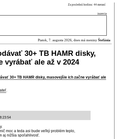
Za poslednú hodinu: 44 meraní
inzercia
Piatok, 7. augusta 2026, dnes má meniny
Štefánia
dodávať 30+ TB HAMR disky,
 vyrábať ale až v 2024
dávať 30+ TB HAMR disky, masovejšie ich začne vyrábať ale
ateľ
.
8:23:54
y.
i nič moc a teda asi bude veľký problém teplo,
 aj nižšia spoľahlivosť.