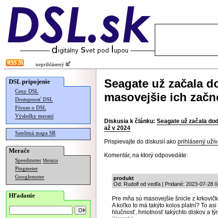
neprihlásený
Seagate už začala 
DSL pripojenie
Ceny DSL
masovejšie ich začne
Dostupnosť DSL
Fórum o DSL
Výsledky meraní
Diskusia k článku:
Seagate už začala do
až v 2024
Satelitná mapa SR
Prispievajte do diskusií ako
prihlásený užív
Merače
Komentár, na ktorý odpovedáte:
Speedmeter
Merania
Pingmeter
Googlemeter
produkt
Od: Rudolf od vedľa | Pridané: 2023-07-28 0
Hľadanie
Pre mňa sú masovejšie šnicle z krkovičk
A koľko to má takýto kolos platní? To as
hlučnosť, hmotnosť takýchto diskov a tým