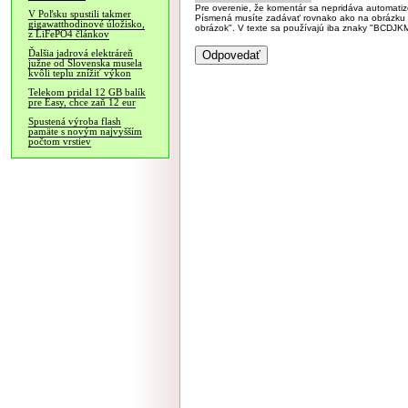
Pre overenie, že komentár sa nepridáva automatizov
V Poľsku spustili takmer
Písmená musíte zadávať rovnako ako na obrázku veľk
gigawatthodinové úložisko,
obrázok". V texte sa používajú iba znaky "BC
z LiFePO4 článkov
Ďalšia jadrová elektráreň
južne od Slovenska musela
kvôli teplu znížiť výkon
Telekom pridal 12 GB balík
pre Easy, chce zaň 12 eur
Spustená výroba flash
pamäte s novým najvyšším
počtom vrstiev