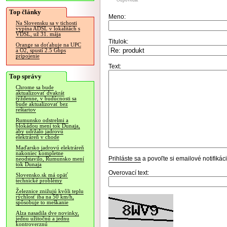
Odpovedať
Top články
Meno:
Na Slovensku sa v tichosti
vypína ADSL v lokalitách s
VDSL, už 31. mája
Titulok:
Orange sa doťahuje na UPC
a O2, spustí 2.5 Gbps
pripojenie
Text:
Top správy
Chrome sa bude
aktualizovať dvakrát
týždenne, v budúcnosti sa
bude aktualizovať bez
reštartov
Rumunsko odstrelmi a
blokádou mení tok Dunaja,
aby udržalo jadrovú
elektráreň v chode
Maďarsko jadrovú elektráreň
nakoniec kompletne
Prihláste sa
a povoľte si emailové notifiká
neodstavilo, Rumunsko mení
tok Dunaja
Overovací text:
Slovensko.sk má opäť
technické problémy
Železnice znižujú kvôli teplu
rýchlosť iba na 50 km/h,
spôsobuje to meškanie
Alza nasadila dve novinky,
jednu užitočnú a jednu
kontroverznú