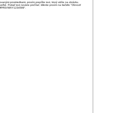
anými prostriedkami, prosím prepíšte text, ktorý vidíte na obrázku.
é. Pokiaľ text neviete prečítať, kliknite prosím na tlačidlo "Obnoviť
DJKMPRSVWXY1234589".