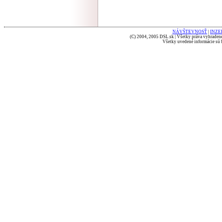
NÁVŠTEVNOSŤ
|
INZE
(C) 2004, 2005 DSL.sk | Všetky práva vyhradené
Všetky uvedené informácie sú b