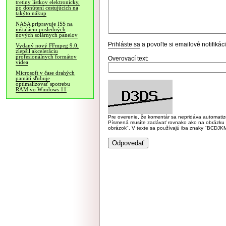
tretiny lístkov elektronicky,
po donútení cestujúcich na
takýto nákup
NASA pripravuje ISS na
inštaláciu posledných
nových solárnych panelov
Prihláste sa
a povoľte si emailové notifiká
Vydaný nový FFmpeg 9.0,
zlepšil akceleráciu
profesionálnych formátov
Overovací text:
videa
Microsoft v čase drahých
pamätí sľubuje
optimalizovať spotrebu
RAM vo Windows 11
Pre overenie, že komentár sa nepridáva automatizov
Písmená musíte zadávať rovnako ako na obrázku veľk
obrázok". V texte sa používajú iba znaky "BC