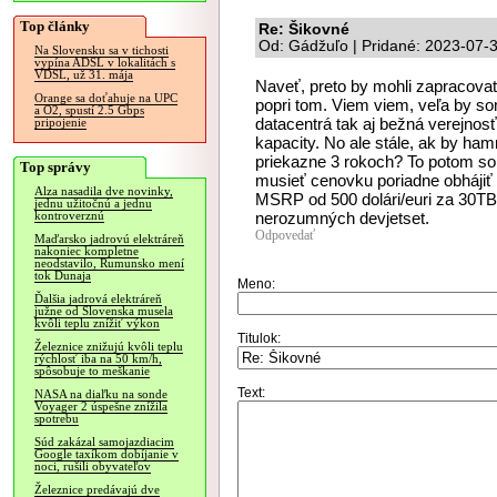
Top články
Re: Šikovné
Od: Gádžuľo | Pridané: 2023-07-
Na Slovensku sa v tichosti
vypína ADSL v lokalitách s
VDSL, už 31. mája
Naveť, preto by mohli zapracovať 
Orange sa doťahuje na UPC
popri tom. Viem viem, veľa by som 
a O2, spustí 2.5 Gbps
datacentrá tak aj bežná verejnos
pripojenie
kapacity. No ale stále, ak by ham
priekazne 3 rokoch? To potom sor
Top správy
musieť cenovku poriadne obhájiť 
Alza nasadila dve novinky,
MSRP od 500 dolári/euri za 30TB
jednu užitočnú a jednu
nerozumných devjetset.
kontroverznú
Odpovedať
Maďarsko jadrovú elektráreň
nakoniec kompletne
neodstavilo, Rumunsko mení
tok Dunaja
Meno:
Ďalšia jadrová elektráreň
južne od Slovenska musela
kvôli teplu znížiť výkon
Titulok:
Železnice znižujú kvôli teplu
rýchlosť iba na 50 km/h,
spôsobuje to meškanie
Text:
NASA na diaľku na sonde
Voyager 2 úspešne znížila
spotrebu
Súd zakázal samojazdiacim
Google taxíkom dobíjanie v
noci, rušili obyvateľov
Železnice predávajú dve