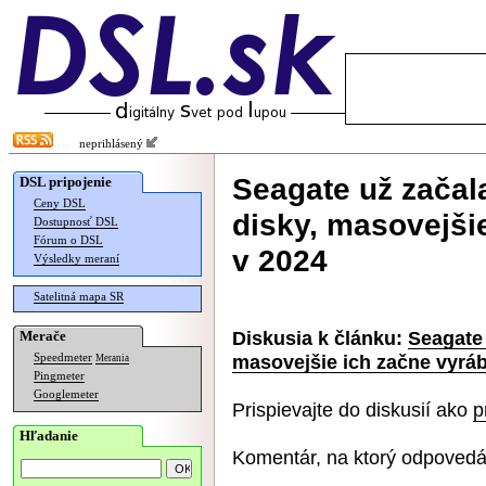
neprihlásený
Seagate už zača
DSL pripojenie
Ceny DSL
disky, masovejšie
Dostupnosť DSL
Fórum o DSL
v 2024
Výsledky meraní
Satelitná mapa SR
Diskusia k článku:
Seagate
Merače
masovejšie ich začne vyráb
Speedmeter
Merania
Pingmeter
Googlemeter
Prispievajte do diskusií ako
p
Hľadanie
Komentár, na ktorý odpovedá