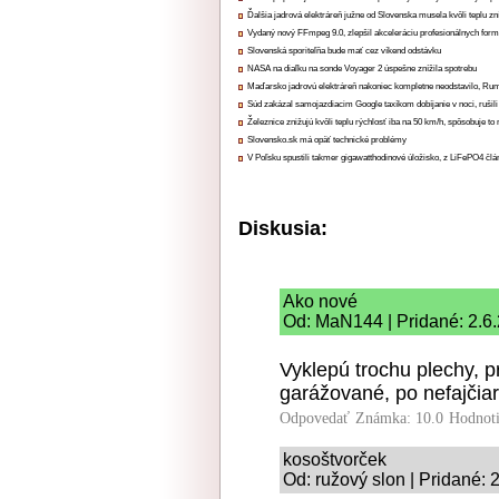
Ďalšia jadrová elektráreň južne od Slovenska musela kvôli teplu zn
Vydaný nový FFmpeg 9.0, zlepšil akceleráciu profesionálnych form
Slovenská sporiteľňa bude mať cez víkend odstávku
NASA na diaľku na sonde Voyager 2 úspešne znížila spotrebu
Maďarsko jadrovú elektráreň nakoniec kompletne neodstavilo, Ru
Súd zakázal samojazdiacim Google taxíkom dobíjanie v noci, rušili
Železnice znižujú kvôli teplu rýchlosť iba na 50 km/h, spôsobuje t
Slovensko.sk má opäť technické problémy
V Poľsku spustili takmer gigawatthodinové úložisko, z LiFePO4 čl
Diskusia:
Ako nové
Od: MaN144 | Pridané: 2.6
Vyklepú trochu plechy, p
garážované, po nefajčiaro
Odpovedať
Známka: 10.0
Hodnot
kosoštvorček
Od: ružový slon | Pridané: 