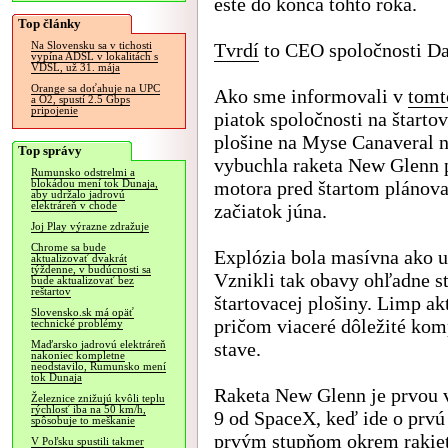
ešte do konca tohto roka.
Top články
Tvrdí
to CEO spoločnosti D
Na Slovensku sa v tichosti
vypína ADSL v lokalitách s
VDSL, už 31. mája
Orange sa doťahuje na UPC
Ako sme informovali v
tomt
a O2, spustí 2.5 Gbps
pripojenie
piatok spoločnosti na štarto
plošine na Myse Canaveral n
Top správy
vybuchla raketa New Glenn p
Rumunsko odstrelmi a
motora pred štartom plánov
blokádou mení tok Dunaja,
aby udržalo jadrovú
elektráreň v chode
začiatok júna.
Joj Play výrazne zdražuje
Chrome sa bude
Explózia bola masívna ako 
aktualizovať dvakrát
týždenne, v budúcnosti sa
Vznikli tak obavy ohľadne s
bude aktualizovať bez
reštartov
štartovacej plošiny. Limp ak
Slovensko.sk má opäť
pričom viaceré dôležité kom
technické problémy
stave.
Maďarsko jadrovú elektráreň
nakoniec kompletne
neodstavilo, Rumunsko mení
tok Dunaja
Raketa New Glenn je prvou 
Železnice znižujú kvôli teplu
rýchlosť iba na 50 km/h,
9 od SpaceX, keď ide o prv
spôsobuje to meškanie
prvým stupňom okrem rakiet
V Poľsku spustili takmer