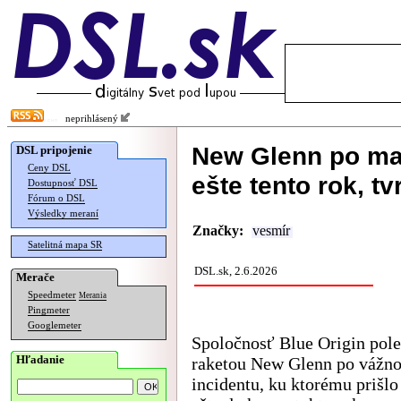
neprihlásený
New Glenn po mas
DSL pripojenie
Ceny DSL
ešte tento rok, tv
Dostupnosť DSL
Fórum o DSL
Výsledky meraní
Značky:
vesmír
Satelitná mapa SR
DSL.sk, 2.6.2026
Merače
Speedmeter
Merania
Pingmeter
Googlemeter
Spoločnosť Blue Origin polet
Hľadanie
raketou New Glenn po vážn
incidentu, ku ktorému prišlo