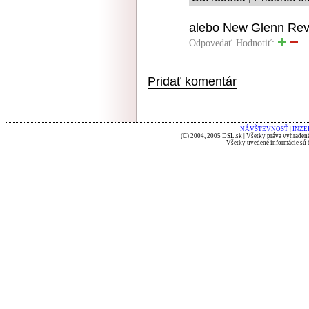
alebo New Glenn Rev
Odpovedať
Hodnotiť:
Pridať komentár
NÁVŠTEVNOSŤ
|
INZE
(C) 2004, 2005 DSL.sk | Všetky práva vyhradené
Všetky uvedené informácie sú b