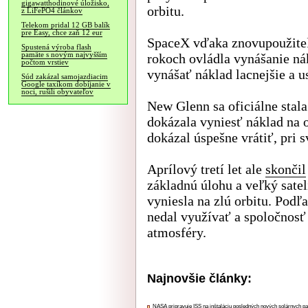
gigawatthodinové úložisko,
orbitu.
z LiFePO4 článkov
Telekom pridal 12 GB balík
pre Easy, chce zaň 12 eur
SpaceX vďaka znovupoužiteľ
Spustená výroba flash
pamäte s novým najvyšším
rokoch ovládla vynášanie n
počtom vrstiev
vynášať náklad lacnejšie a u
Súd zakázal samojazdiacim
Google taxíkom dobíjanie v
noci, rušili obyvateľov
New Glenn sa oficiálne stala
dokázala vyniesť náklad na o
dokázal úspešne vrátiť, pri
Aprílový tretí let ale
skončil
základnú úlohu a veľký sate
vyniesla na zlú orbitu. Podľ
nedal využívať a spoločnosť
atmosféry.
Najnovšie články:
NASA pripravuje ISS na inštaláciu posledných nových solárnych p