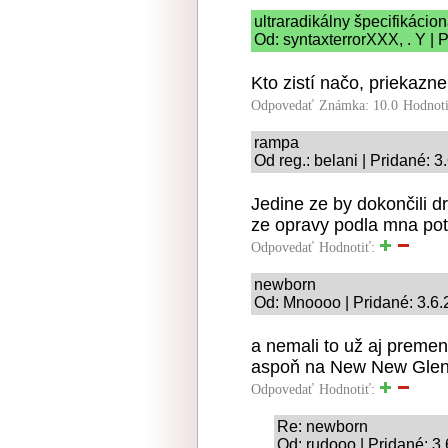
ultraradikálny špecifikácio
Od: syntaxterrorXXX, . Y | 
Kto zistí načo, priekazne
Odpovedať
Známka: 10.0
Hodnot
rampa
Od reg.: belani | Pridané: 3
Jedine ze by dokončili d
ze opravy podla mna potr
Odpovedať
Hodnotiť:
newborn
Od: Mnoooo | Pridané: 3.6
a nemali to už aj preme
aspoň na New New Gle
Odpovedať
Hodnotiť:
Re: newborn
Od: rudooo | Pridané: 3