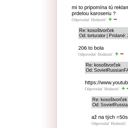
mi to pripomína tú reklam
prdelou karoseriu ?
Odpovedať
Hodnotiť:
Re: kosoštvorček
Od: torturator | Pridané
206 to bola
Odpovedať
Hodnotiť:
Re: kosoštvorček
Od: SovietRussianF
https://www.yout
Odpovedať
Hodnotiť:
Re: kosoštvorček
Od: SovietRussi
až na tých =50s
Odpovedať
Hodnotiť: