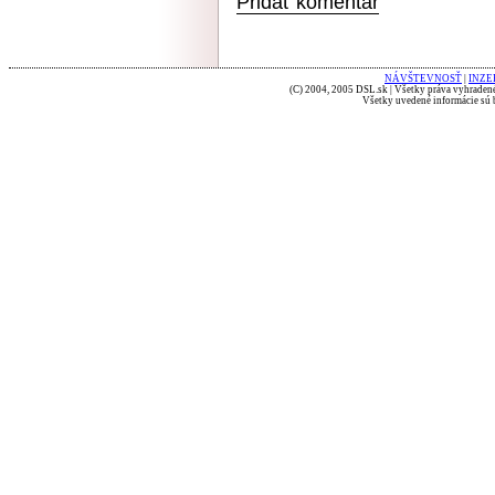
Pridať komentár
NÁVŠTEVNOSŤ
|
INZE
(C) 2004, 2005 DSL.sk | Všetky práva vyhradené
Všetky uvedené informácie sú b