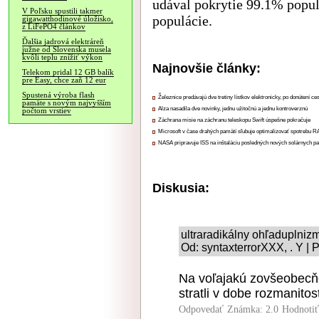
udával pokrytie 99.1% popul
V Poľsku spustili takmer
populácie.
gigawatthodinové úložisko,
z LiFePO4 článkov
Ďalšia jadrová elektráreň
južne od Slovenska musela
kvôli teplu znížiť výkon
Najnovšie články:
Telekom pridal 12 GB balík
pre Easy, chce zaň 12 eur
Spustená výroba flash
Železnice predávajú dve tretiny lístkov elektronicky, po donútení ce
pamäte s novým najvyšším
Alza nasadila dve novinky, jednu užitočnú a jednu kontroverznú
počtom vrstiev
Záchrana misie na záchranu teleskopu Swift úspešne pokračuje
Microsoft v čase drahých pamätí sľubuje optimalizovať spotrebu
NASA pripravuje ISS na inštaláciu posledných nových solárnych p
Diskusia:
ultraradikálny ohľaduplniz
Od: syntaxterrorXXX, . Y | 
Na voľajakú zovšeobecň
stratli v dobe rozmanito
Odpovedať
Známka: 2.0
Hodnoti