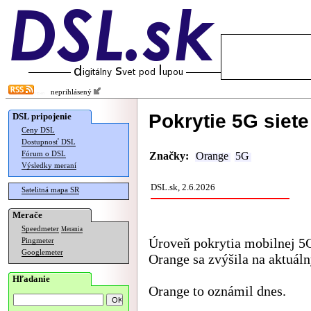
neprihlásený
Pokrytie 5G siet
DSL pripojenie
Ceny DSL
Dostupnosť DSL
Fórum o DSL
Značky:
Orange
5G
Výsledky meraní
DSL.sk, 2.6.2026
Satelitná mapa SR
Merače
Speedmeter
Merania
Úroveň pokrytia mobilnej 5
Pingmeter
Googlemeter
Orange sa zvýšila na aktuál
Hľadanie
Orange to oznámil dnes.