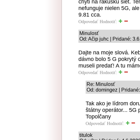
chyti na rakusku siet. Te
nefunguje nielen 5G, ale 
9.81 cca.
Odpovedať
Hodnotiť:
Minulosť
Od: Ačip juhc | Pridané: 3.
Dajte na moje slová. Keb
dávno bolo 5 G pokrytý ce
museli predať! A tu mám
Odpovedať
Hodnotiť:
Re: Minulosť
Od: domingez | Pridané:
Tak ako je lídrom doru
štátny operátor... 5G
Topolčany
Odpovedať
Hodnotiť:
titulok