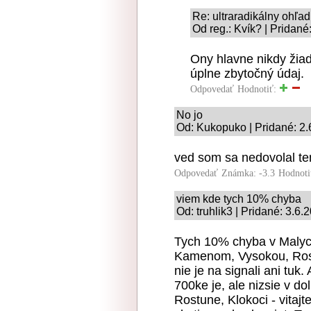
Re: ultraradikálny ohľa
Od reg.: Kvík? | Pridané
Ony hlavne nikdy žia
úplne zbytočný údaj.
Odpovedať
Hodnotiť:
No jo
Od: Kukopuko | Pridané: 2.
ved som sa nedovolal te
Odpovedať
Známka: -3.3
Hodnoti
viem kde tych 10% chyba
Od: truhlik3 | Pridané: 3.6.
Tych 10% chyba v Malyc
Kamenom, Vysokou, Ros
nie je na signali ani tuk
700ke je, ale nizsie v do
Rostune, Klokoci - vita