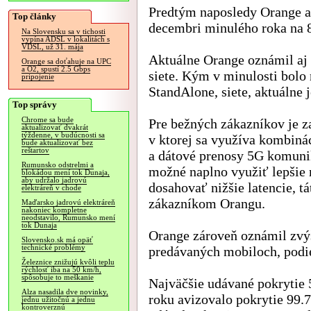
Predtým naposledy Orange av
Top články
decembri minulého roka na 
Na Slovensku sa v tichosti
vypína ADSL v lokalitách s
VDSL, už 31. mája
Aktuálne Orange oznámil aj
Orange sa doťahuje na UPC
a O2, spustí 2.5 Gbps
siete. Kým v minulosti bolo
pripojenie
StandAlone, siete, aktuálne 
Top správy
Chrome sa bude
Pre bežných zákazníkov je za
aktualizovať dvakrát
týždenne, v budúcnosti sa
v ktorej sa využíva kombinác
bude aktualizovať bez
reštartov
a dátové prenosy 5G komunik
Rumunsko odstrelmi a
možné naplno využiť lepšie
blokádou mení tok Dunaja,
aby udržalo jadrovú
dosahovať nižšie latencie, t
elektráreň v chode
zákazníkom Orangu.
Maďarsko jadrovú elektráreň
nakoniec kompletne
neodstavilo, Rumunsko mení
tok Dunaja
Orange zároveň oznámil zvý
Slovensko.sk má opäť
technické problémy
predávaných mobiloch, podi
Železnice znižujú kvôli teplu
rýchlosť iba na 50 km/h,
spôsobuje to meškanie
Najväčšie udávané pokrytie 
Alza nasadila dve novinky,
roku avizovalo pokrytie 99
jednu užitočnú a jednu
kontroverznú