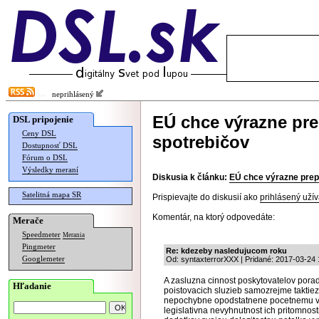
neprihlásený
EÚ chce výrazne pre
DSL pripojenie
Ceny DSL
spotrebičov
Dostupnosť DSL
Fórum o DSL
Výsledky meraní
Diskusia k článku:
EÚ chce výrazne prep
Satelitná mapa SR
Prispievajte do diskusií ako
prihlásený užív
Komentár, na ktorý odpovedáte:
Merače
Speedmeter
Merania
Pingmeter
Re: kdezeby nasledujucom roku
Googlemeter
Od: syntaxterrorXXX | Pridané: 2017-03-24 
A zasluzna cinnost poskytovatelov pora
Hľadanie
poistovacich sluzieb samozrejme taktie
nepochybne opodstatnene pocetnemu vys
legislativna nevyhnutnost ich pritomnos