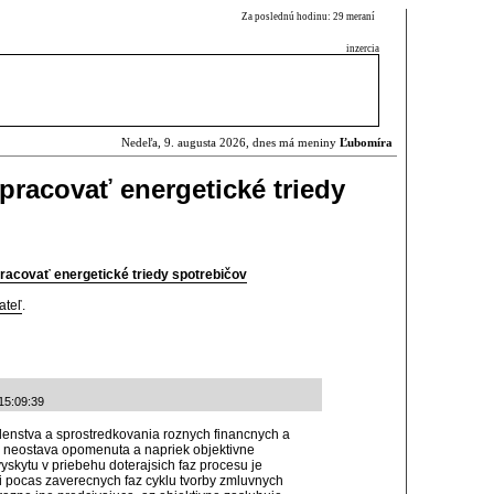
Za poslednú hodinu: 29 meraní
inzercia
Nedeľa, 9. augusta 2026, dnes má meniny
Ľubomíra
pracovať energetické triedy
racovať energetické triedy spotrebičov
ateľ
.
15:09:39
denstva a sprostredkovania roznych financnych a
z neostava opomenuta a napriek objektivne
kytu v priebehu doterajsich faz procesu je
ti pocas zaverecnych faz cyklu tvorby zmluvnych