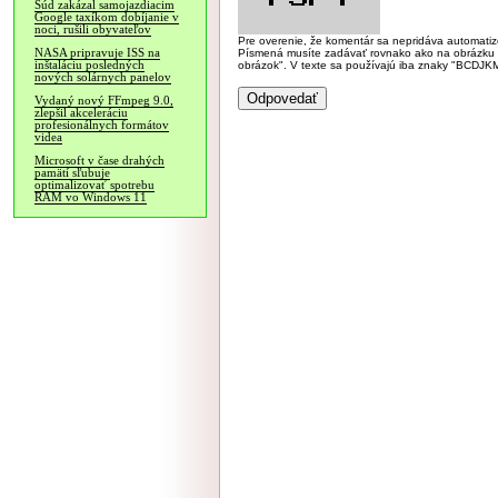
Súd zakázal samojazdiacim
Google taxíkom dobíjanie v
noci, rušili obyvateľov
Pre overenie, že komentár sa nepridáva automatizov
NASA pripravuje ISS na
Písmená musíte zadávať rovnako ako na obrázku veľk
inštaláciu posledných
obrázok". V texte sa používajú iba znaky "BC
nových solárnych panelov
Vydaný nový FFmpeg 9.0,
zlepšil akceleráciu
profesionálnych formátov
videa
Microsoft v čase drahých
pamätí sľubuje
optimalizovať spotrebu
RAM vo Windows 11