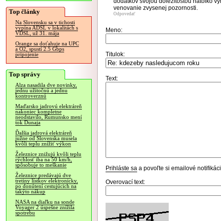
dodatkov svojou dolezitostou natolko vy
venovanie zvysenej pozornosti.
Top články
Odpovedať
Na Slovensku sa v tichosti
vypína ADSL v lokalitách s
Meno:
VDSL, už 31. mája
Orange sa doťahuje na UPC
a O2, spustí 2.5 Gbps
Titulok:
pripojenie
Top správy
Text:
Alza nasadila dve novinky,
jednu užitočnú a jednu
kontroverznú
Maďarsko jadrovú elektráreň
nakoniec kompletne
neodstavilo, Rumunsko mení
tok Dunaja
Ďalšia jadrová elektráreň
južne od Slovenska musela
kvôli teplu znížiť výkon
Železnice znižujú kvôli teplu
rýchlosť iba na 50 km/h,
spôsobuje to meškanie
Prihláste sa
a povoľte si emailové notifiká
Železnice predávajú dve
tretiny lístkov elektronicky,
Overovací text:
po donútení cestujúcich na
takýto nákup
NASA na diaľku na sonde
Voyager 2 úspešne znížila
spotrebu