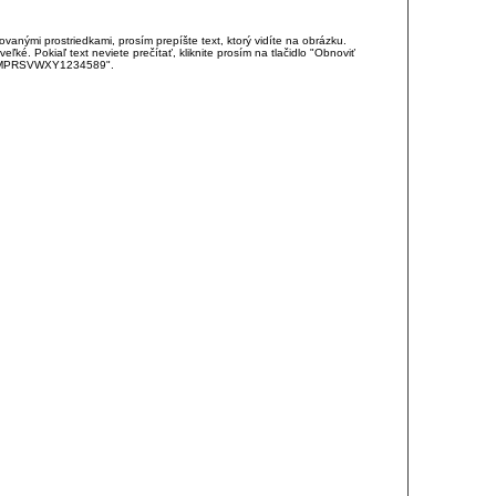
anými prostriedkami, prosím prepíšte text, ktorý vidíte na obrázku.
é. Pokiaľ text neviete prečítať, kliknite prosím na tlačidlo "Obnoviť
DJKMPRSVWXY1234589".