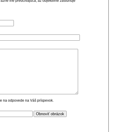
razne ine predcivajuca, az objektivne zasluhuje
cie na odpovede na Váš príspevok.