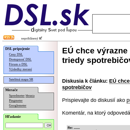
neprihlásený
EÚ chce výrazne 
DSL pripojenie
Ceny DSL
triedy spotrebičo
Dostupnosť DSL
Fórum o DSL
Výsledky meraní
Satelitná mapa SR
Diskusia k článku:
EÚ chce 
spotrebičov
Merače
Speedmeter
Merania
Prispievajte do diskusií ako
p
Pingmeter
Googlemeter
Komentár, na ktorý odpovedá
Hľadanie
Re: .......