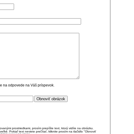
cie na odpovede na Váš príspevok.
anými prostriedkami, prosím prepíšte text, ktorý vidíte na obrázku.
é. Pokiaľ text neviete prečítať, kliknite prosím na tlačidlo "Obnoviť