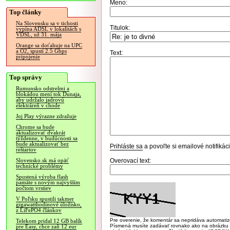
Meno:
Top články
Na Slovensku sa v tichosti
Titulok:
vypína ADSL v lokalitách s
VDSL, už 31. mája
Orange sa doťahuje na UPC
a O2, spustí 2.5 Gbps
Text:
pripojenie
Top správy
Rumunsko odstrelmi a
blokádou mení tok Dunaja,
aby udržalo jadrovú
elektráreň v chode
Joj Play výrazne zdražuje
Chrome sa bude
aktualizovať dvakrát
týždenne, v budúcnosti sa
bude aktualizovať bez
Prihláste sa
a povoľte si emailové notifiká
reštartov
Overovací text:
Slovensko.sk má opäť
technické problémy
Spustená výroba flash
pamäte s novým najvyšším
počtom vrstiev
V Poľsku spustili takmer
gigawatthodinové úložisko,
z LiFePO4 článkov
Pre overenie, že komentár sa nepridáva automatizov
Telekom pridal 12 GB balík
Písmená musíte zadávať rovnako ako na obrázku veľk
pre Easy, chce zaň 12 eur