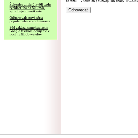
obrázok". V texte sa používajú iba znaky "BC
Železnice znižujú kvôli teplu
rýchlosť iba na 50 km/h,
spôsobuje to meškanie
Odštartovala nová séria
populárneho sci-fi Futurama
Súd zakázal samojazdiacim
Google taxíkom dobíjanie v
noci, rušili obyvateľov
NÁVŠTEVNOSŤ
|
INZE