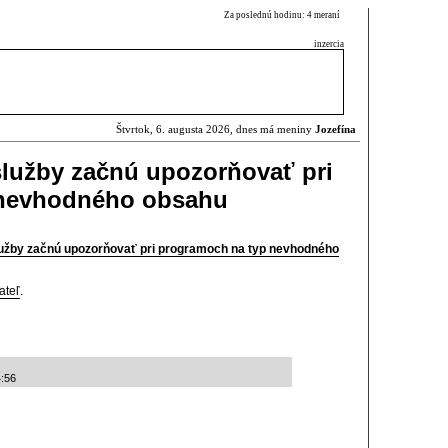
Za poslednú hodinu: 4 meraní
inzercia
Štvrtok, 6. augusta 2026, dnes má meniny
Jozefína
služby začnú upozorňovať pri
 nevhodného obsahu
lužby začnú upozorňovať pri programoch na typ nevhodného
ateľ
.
4:56