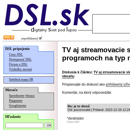
neprihlásený
TV aj streamovacie 
DSL pripojenie
Ceny DSL
programoch na typ
Dostupnosť DSL
Fórum o DSL
Výsledky meraní
Diskusia k článku:
TV aj streamovacie s
obsahu
Satelitná mapa SR
Prispievajte do diskusií ako
prihlásený užív
Merače
Komentár, na ktorý odpovedáte:
Speedmeter
Merania
Pingmeter
Googlemeter
Re: je to divné
Od: pozorovatel | Pridané: 2023-12-29 12:2
Hľadanie
*deskriptor
Odpovedať