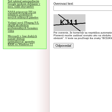
Súd zakázal samojazdiacim
Overovací text:
Google taxíkom dobíjanie v
noci, rušili obyvateľov
NASA pripravuje ISS na
inštaláciu posledných
nových solárnych panelov
Vydaný nový FFmpeg 9.0,
zlepšil akceleráciu
profesionálnych formátov
videa
Pre overenie, že komentár sa nepridáva automatizov
Písmená musíte zadávať rovnako ako na obrázku veľk
Microsoft v čase drahých
obrázok". V texte sa používajú iba znaky "BC
pamätí sľubuje
optimalizovať spotrebu
RAM vo Windows 11