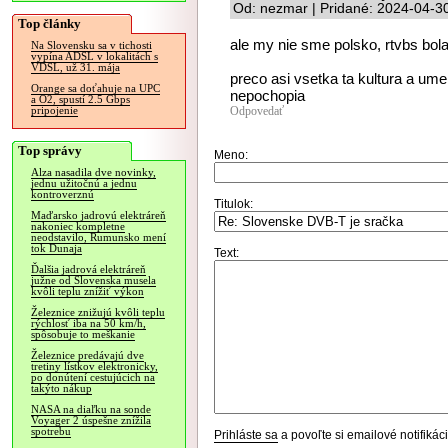
Od: nezmar | Pridané: 2024-04-3
Top články
ale my nie sme polsko, rtvbs bola
Na Slovensku sa v tichosti
vypína ADSL v lokalitách s
VDSL, už 31. mája
preco asi vsetka ta kultura a ume
Orange sa doťahuje na UPC
nepochopia
a O2, spustí 2.5 Gbps
Odpovedať
pripojenie
Top správy
Meno:
Alza nasadila dve novinky,
jednu užitočnú a jednu
kontroverznú
Titulok:
Maďarsko jadrovú elektráreň
nakoniec kompletne
neodstavilo, Rumunsko mení
tok Dunaja
Text:
Ďalšia jadrová elektráreň
južne od Slovenska musela
kvôli teplu znížiť výkon
Železnice znižujú kvôli teplu
rýchlosť iba na 50 km/h,
spôsobuje to meškanie
Železnice predávajú dve
tretiny lístkov elektronicky,
po donútení cestujúcich na
takýto nákup
NASA na diaľku na sonde
Voyager 2 úspešne znížila
spotrebu
Prihláste sa
a povoľte si emailové notifiká