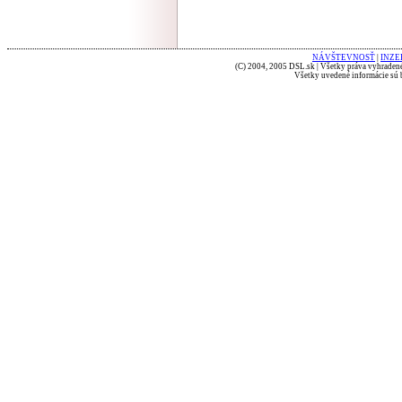
NÁVŠTEVNOSŤ
|
INZE
(C) 2004, 2005 DSL.sk | Všetky práva vyhradené
Všetky uvedené informácie sú b