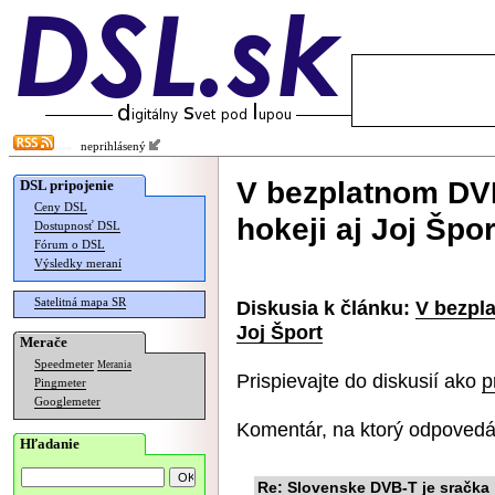
neprihlásený
V bezplatnom DV
DSL pripojenie
Ceny DSL
hokeji aj Joj Špor
Dostupnosť DSL
Fórum o DSL
Výsledky meraní
Satelitná mapa SR
Diskusia k článku:
V bezpl
Joj Šport
Merače
Speedmeter
Merania
Prispievajte do diskusií ako
p
Pingmeter
Googlemeter
Komentár, na ktorý odpovedá
Hľadanie
Re: Slovenske DVB-T je sračka