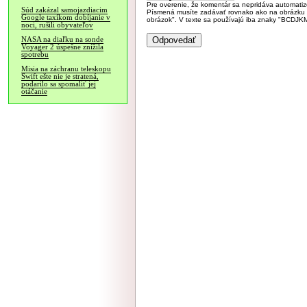
Pre overenie, že komentár sa nepridáva automatizov
Súd zakázal samojazdiacim
Písmená musíte zadávať rovnako ako na obrázku veľk
Google taxíkom dobíjanie v
obrázok". V texte sa používajú iba znaky "BC
noci, rušili obyvateľov
NASA na diaľku na sonde
Voyager 2 úspešne znížila
spotrebu
Misia na záchranu teleskopu
Swift ešte nie je stratená,
podarilo sa spomaliť jej
otáčanie