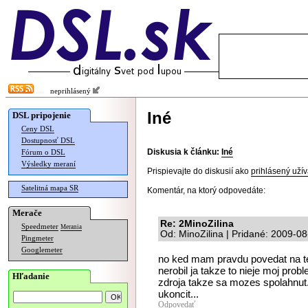
neprihlásený
Iné
DSL pripojenie
Ceny DSL
Dostupnosť DSL
Diskusia k článku:
Iné
Fórum o DSL
Výsledky meraní
Prispievajte do diskusií ako
prihlásený užív
Satelitná mapa SR
Komentár, na ktorý odpovedáte:
Merače
Re: 2MinoZilina
Speedmeter
Merania
Od: MinoZilina | Pridané: 2009-0
Pingmeter
Googlemeter
no ked mam pravdu povedat na tej
nerobil ja takze to nieje moj prob
Hľadanie
zdroja takze sa mozes spolahnut
ukoncit...
Odpovedať