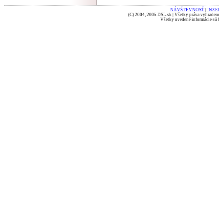
NÁVŠTEVNOSŤ
|
INZE
(C) 2004, 2005 DSL.sk | Všetky práva vyhradené
Všetky uvedené informácie sú b