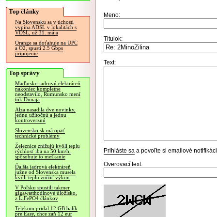
Top články
Meno:
Na Slovensku sa v tichosti
vypína ADSL v lokalitách s
VDSL, už 31. mája
Titulok:
Orange sa doťahuje na UPC
a O2, spustí 2.5 Gbps
pripojenie
Text:
Top správy
Maďarsko jadrovú elektráreň
nakoniec kompletne
neodstavilo, Rumunsko mení
tok Dunaja
Alza nasadila dve novinky,
jednu užitočnú a jednu
kontroverznú
Slovensko.sk má opäť
technické problémy
Železnice znižujú kvôli teplu
Prihláste sa
a povoľte si emailové notifiká
rýchlosť iba na 50 km/h,
spôsobuje to meškanie
Overovací text:
Ďalšia jadrová elektráreň
južne od Slovenska musela
kvôli teplu znížiť výkon
V Poľsku spustili takmer
gigawatthodinové úložisko,
z LiFePO4 článkov
Telekom pridal 12 GB balík
pre Easy, chce zaň 12 eur