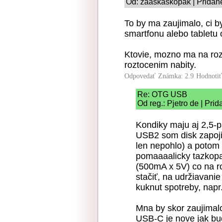
Od: zaaskaskopak | Pridané
To by ma zaujimalo, ci b
smartfonu alebo tabletu
Ktovie, mozno ma na roz
roztocenim nabity.
Odpovedať
Známka: 2.9
Hodnoti
Re: OTG USB
Od reg.: Pjetro de | Pri
Kondiky maju aj 2,5-
USB2 som disk zapojil
len nepohlo) a potom 
pomaaaalicky tazkop
(500mA x 5V) co na r
stačiť, na udržiavanie
kuknut spotreby, napr
Mna by skor zaujimalo
USB-C je nove jak bu