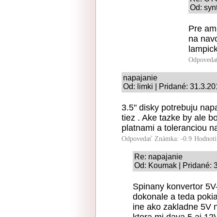
Od: syn
Pre am
na navo
lampick
Odpoveda
napajanie
Od: limki | Pridané: 31.3.2
3.5" disky potrebuju nap
tiez . Ake tazke by ale bo
platnami a toleranciou n
Odpovedať
Známka: -0.9
Hodnoti
Re: napajanie
Od: Koumak | Pridané: 
Spinany konvertor 5V
dokonale a teda pokia
ine ako zakladne 5V n
ktora mi dava 5 aj 1