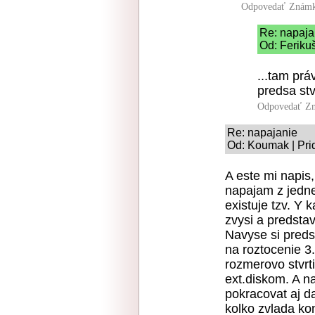
Odpovedať
Známk
Re: napaja
Od: Feriku
...tam prá
predsa stv
Odpovedať
Zn
Re: napajanie
Od: Koumak | Pri
A este mi napis
napajam z jedne
existuje tzv. Y 
zvysi a predstav
Navyse si preds
na roztocenie 3
rozmerovo stvrt
ext.diskom. A n
pokracovat aj da
kolko zvlada ko