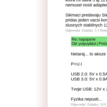
nemusel nosit adapter 
Sikmaci predavaju St
pridas jeden vacsi ko
slusnych stabilnych 
Odpovedať
Známka: 3.3
Hodn
Re: napajanie
Od: yutyuytdut | Pri
Netaraj... to akoz
P=U.I
USB 2.0: 5V x 0.5
USB 3.0: 5V x 0.9
Tvoje USB: 12V x
Fyzika nepusti...
Odpovedať
Známka: 10.0