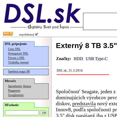
neprihlásený
Externý 8 TB 3.5
DSL pripojenie
Ceny DSL
Dostupnosť DSL
Fórum o DSL
Značky:
HDD
USB Type-C
Výsledky meraní
DSL.sk, 31.3.2016
Satelitná mapa SR
Merače
Speedmeter
Merania
Spoločnosť Seagate, jeden z
Pingmeter
Googlemeter
dominujúcich výrobcov pev
diskov,
predstavila
nový exte
Hľadanie
Innov8, podľa spoločnosti p
3.5" disk napájaný iba z US