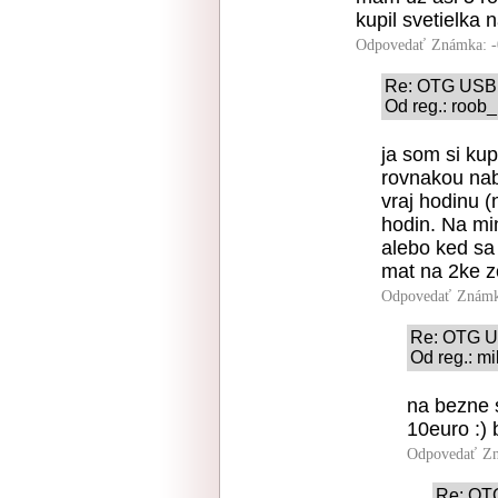
kupil svetielka 
Odpovedať
Známka: -
Re: OTG USB
Od reg.: roob_
ja som si kup
rovnakou nab
vraj hodinu 
hodin. Na min
alebo ked sa
mat na 2ke z
Odpovedať
Známk
Re: OTG 
Od reg.: mi
na bezne s
10euro :)
Odpovedať
Zn
Re: OT