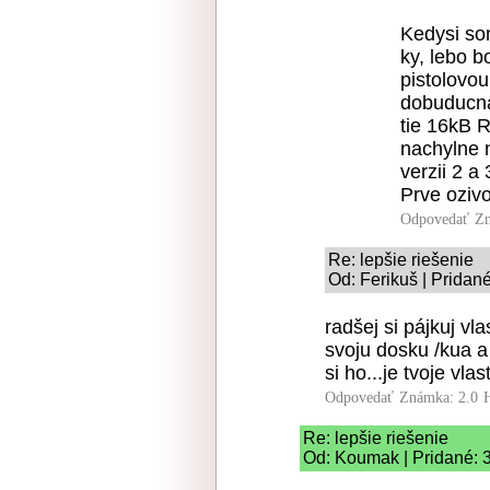
Kedysi so
ky, lebo b
pistolovou
dobuducna 
tie 16kB 
nachylne n
verzii 2 a 
Prve ozivo
Odpovedať
Zn
Re: lepšie riešenie
Od: Ferikuš | Pridan
radšej si pájkuj vl
svoju dosku /kua a 
si ho...je tvoje vlas
Odpovedať
Známka: 2.0
Re: lepšie riešenie
Od: Koumak | Pridané: 