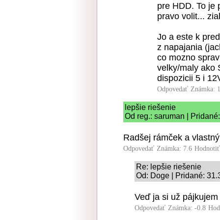
pre HDD. To je p
pravo volit... zial
Jo a este k pre
z napajania (ja
co mozno spravi
velky/maly ako 
dispozicii 5 i 1
Odpovedať
Známka: 1
lepšie riešenie
Od reg.: saruman | Pridané
Radšej rámček a vlastn
Odpovedať
Známka: 7.6
Hodnoti
Re: lepšie riešenie
Od: Doge | Pridané: 31.
Veď ja si už pájkujem
Odpovedať
Známka: -0.8
Hod