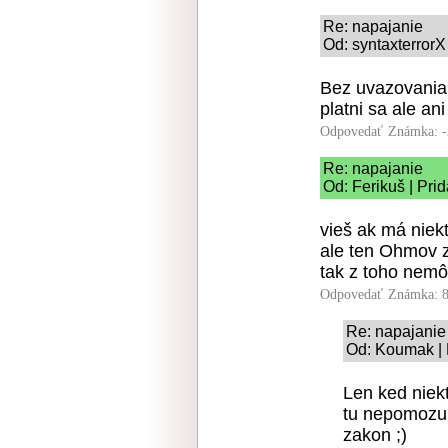
Re: napajanie
Od: syntaxterrorX
Bez uvazovania 
platni sa ale a
Odpovedať
Známka: -
Re: napajanie
Od: Ferikuš | Pri
vieš ak má niekt
ale ten Ohmov z
tak z toho nem
Odpovedať
Známka: 8
Re: napajanie
Od: Koumak | 
Len ked niek
tu nepomozu 
zakon ;)