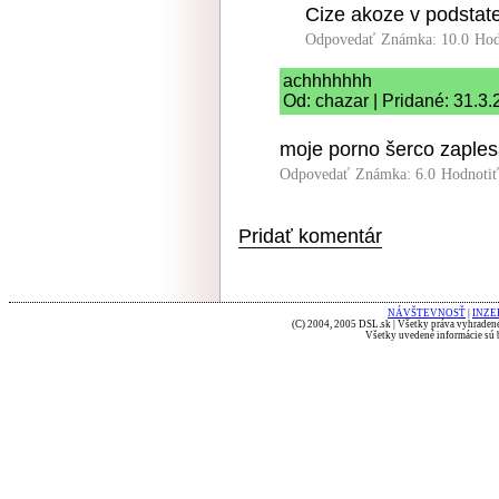
Cize akoze v podstate
Odpovedať
Známka: 10.0
Hod
achhhhhhh
Od: chazar | Pridané: 31.3
moje porno šerco zaples
Odpovedať
Známka: 6.0
Hodnoti
Pridať komentár
NÁVŠTEVNOSŤ
|
INZE
(C) 2004, 2005 DSL.sk | Všetky práva vyhradené
Všetky uvedené informácie sú b