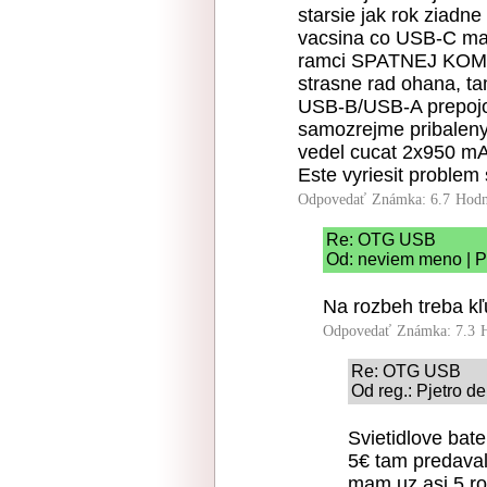
starsie jak rok ziadn
vacsina co USB-C maj
ramci SPATNEJ KOMPA
strasne rad ohana, t
USB-B/USB-A prepojov
samozrejme pribaleny
vedel cucat 2x950 mA
Este vyriesit problem 
Odpovedať
Známka: 6.7
Hodn
Re: OTG USB
Od: neviem meno | P
Na rozbeh treba kľ
Odpovedať
Známka: 7.3
Re: OTG USB
Od reg.: Pjetro d
Svietidlove bat
5€ tam predavali
mam uz asi 5 rok