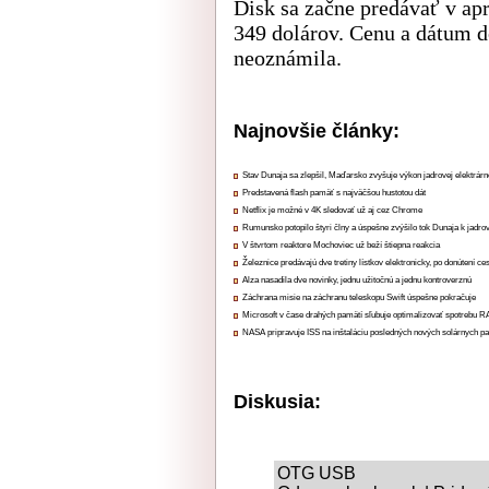
Disk sa začne predávať v ap
349 dolárov. Cenu a dátum d
neoznámila.
Najnovšie články:
Stav Dunaja sa zlepšil, Maďarsko zvyšuje výkon jadrovej elektrárn
Predstavená flash pamäť s najväčšou hustotou dát
Netflix je možné v 4K sledovať už aj cez Chrome
Rumunsko potopilo štyri člny a úspešne zvýšilo tok Dunaja k jadrov
V štvrtom reaktore Mochoviec už beží štiepna reakcia
Železnice predávajú dve tretiny lístkov elektronicky, po donútení ce
Alza nasadila dve novinky, jednu užitočnú a jednu kontroverznú
Záchrana misie na záchranu teleskopu Swift úspešne pokračuje
Microsoft v čase drahých pamätí sľubuje optimalizovať spotrebu
NASA pripravuje ISS na inštaláciu posledných nových solárnych p
Diskusia:
OTG USB