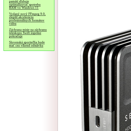
pamätí sľubuje
optimalizovať spotrebu
RAM vo Windows 11
Vydaný nový FFmpeg 9.0,
zlepšil akceleráciu
profesionálnych formátov
videa
Záchrana misie na záchranu
teleskopu Swift úspešne
pokračuje
Slovenská sporiteľňa bude
mať cez víkend odstávku