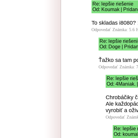
Re: lepšie riešenie
Od: Koumak | Pridan
To skladas i8080? 
Odpovedať
Známka: 5.6
Re: lepšie riešen
Od: Doge | Prida
Ťažko sa tam pch
Odpovedať
Známka: 7
Re: lepšie rie
Od: 4Maniak. 
Chrobáčiky č
Ale každopád
vyrobiť a oživ
Odpovedať
Známk
Re: lepšie 
Od: koumak