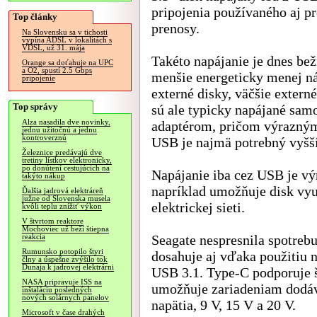
pripojenia používaného aj p
Top články
prenosy.
Na Slovensku sa v tichosti
vypína ADSL v lokalitách s
VDSL, už 31. mája
Takéto napájanie je dnes bež
Orange sa doťahuje na UPC
a O2, spustí 2.5 Gbps
menšie energeticky menej ná
pripojenie
externé disky, väčšie externé
Top správy
sú ale typicky napájané sam
Alza nasadila dve novinky,
adaptérom, pričom výrazným
jednu užitočnú a jednu
kontroverznú
USB je najmä potrebný vyšší 
Železnice predávajú dve
tretiny lístkov elektronicky,
po donútení cestujúcich na
Napájanie iba cez USB je vý
takýto nákup
napríklad umožňuje disk vyu
Ďalšia jadrová elektráreň
južne od Slovenska musela
elektrickej sieti.
kvôli teplu znížiť výkon
V štvrtom reaktore
Mochoviec už beží štiepna
Seagate nespresnila spotreb
reakcia
Rumunsko potopilo štyri
dosahuje aj vďaka použitiu
člny a úspešne zvýšilo tok
Dunaja k jadrovej elektrárni
USB 3.1. Type-C podporuje 
NASA pripravuje ISS na
umožňuje zariadeniam dodáva
inštaláciu posledných
nových solárnych panelov
napätia, 9 V, 15 V a 20 V.
Microsoft v čase drahých