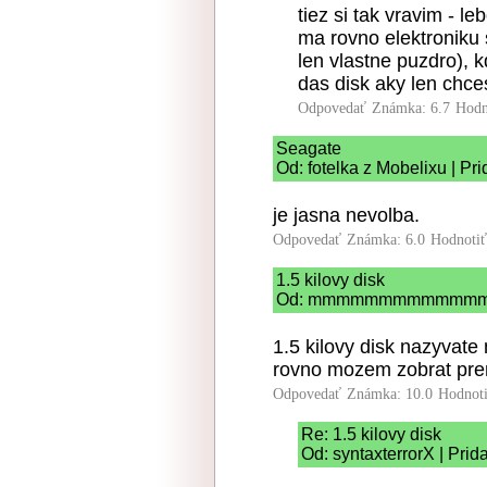
tiez si tak vravim - 
ma rovno elektroniku
len vlastne puzdro), 
das disk aky len chces
Odpovedať
Známka: 6.7
Hodn
Seagate
Od: fotelka z Mobelixu | Pr
je jasna nevolba.
Odpovedať
Známka: 6.0
Hodnoti
1.5 kilovy disk
Od: mmmmmmmmmmmmmm | 
1.5 kilovy disk nazyvate
rovno mozem zobrat pren
Odpovedať
Známka: 10.0
Hodnot
Re: 1.5 kilovy disk
Od: syntaxterrorX | Pri