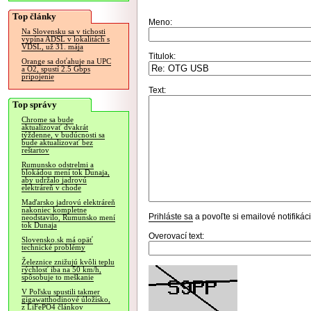
Top články
Meno:
Na Slovensku sa v tichosti
vypína ADSL v lokalitách s
VDSL, už 31. mája
Titulok:
Orange sa doťahuje na UPC
a O2, spustí 2.5 Gbps
pripojenie
Text:
Top správy
Chrome sa bude
aktualizovať dvakrát
týždenne, v budúcnosti sa
bude aktualizovať bez
reštartov
Rumunsko odstrelmi a
blokádou mení tok Dunaja,
aby udržalo jadrovú
elektráreň v chode
Maďarsko jadrovú elektráreň
nakoniec kompletne
Prihláste sa
a povoľte si emailové notifiká
neodstavilo, Rumunsko mení
tok Dunaja
Overovací text:
Slovensko.sk má opäť
technické problémy
Železnice znižujú kvôli teplu
rýchlosť iba na 50 km/h,
spôsobuje to meškanie
V Poľsku spustili takmer
gigawatthodinové úložisko,
z LiFePO4 článkov