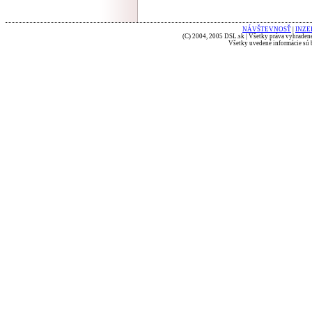
NÁVŠTEVNOSŤ
|
INZE
(C) 2004, 2005 DSL.sk | Všetky práva vyhradené
Všetky uvedené informácie sú b