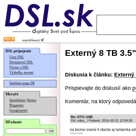
neprihlásený
Externý 8 TB 3.5
DSL pripojenie
Ceny DSL
Dostupnosť DSL
Fórum o DSL
Výsledky meraní
Diskusia k článku:
Externý
Satelitná mapa SR
Prispievajte do diskusií ako
p
Merače
Komentár, na ktorý odpovedá
Speedmeter
Merania
Pingmeter
Googlemeter
Re: OTG USB
Od: mika_ | Pridané: 2016-03-31 12:54:50
Hľadanie
na bezne sranie ti stacila aj lampicka 
Odpovedať