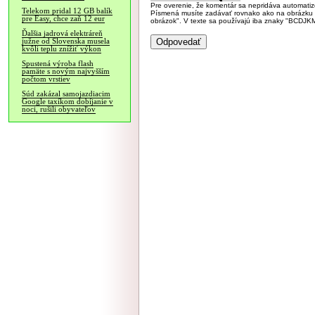
Pre overenie, že komentár sa nepridáva automatizov
Telekom pridal 12 GB balík
Písmená musíte zadávať rovnako ako na obrázku veľk
pre Easy, chce zaň 12 eur
obrázok". V texte sa používajú iba znaky "BC
Ďalšia jadrová elektráreň
južne od Slovenska musela
kvôli teplu znížiť výkon
Spustená výroba flash
pamäte s novým najvyšším
počtom vrstiev
Súd zakázal samojazdiacim
Google taxíkom dobíjanie v
noci, rušili obyvateľov