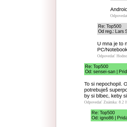
Android
Odpoveda
Re: Top500
Od reg.: Lars 
U mna je to 
PC/Notebook
Odpovedať
Hodno
Re: Top500
Od: sensei-san | Pri
To si nepochopil. O
potrebuješ superpo
by si blbec, keby s
Odpovedať
Známka: 8.2
Re: Top500
Od: igno86 | Prid