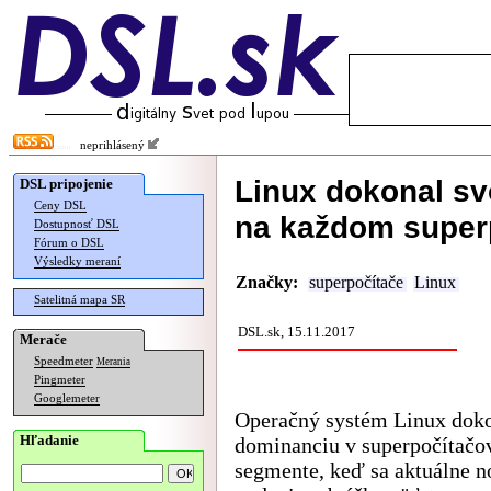
neprihlásený
Linux dokonal sv
DSL pripojenie
Ceny DSL
na každom superp
Dostupnosť DSL
Fórum o DSL
Výsledky meraní
Značky:
superpočítače
Linux
Satelitná mapa SR
DSL.sk, 15.11.2017
Merače
Speedmeter
Merania
Pingmeter
Googlemeter
Operačný systém Linux doko
Hľadanie
dominanciu v superpočítač
segmente, keď sa aktuálne n