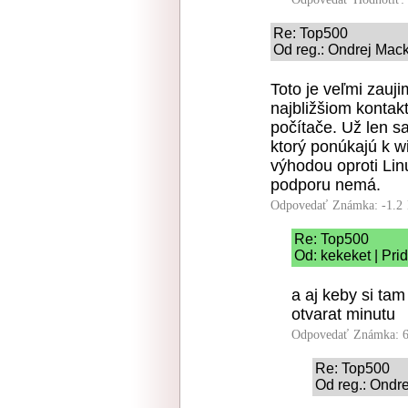
Re: Top500
Od reg.: Ondrej Mack
Toto je veľmi zauj
najbližšiom kontak
počítače. Už len s
ktorý ponúkajú k w
výhodou oproti Li
podporu nemá.
Odpovedať
Známka: -1.2
Re: Top500
Od: kekeket | Pri
a aj keby si tam
otvarat minutu
Odpovedať
Známka: 6
Re: Top500
Od reg.: Ondre