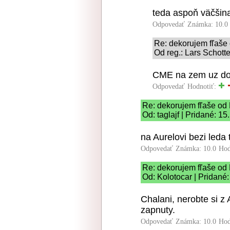
teda aspoň väčšin
Odpovedať
Známka: 10.0
Re: dekorujem fľaše
Od reg.: Lars Schott
CME na zem uz dor
Odpovedať
Hodnotiť:
Re: dekorujem fľaše od
Od: taglajf | Pridané: 1
na Aurelovi bezi leda
Odpovedať
Známka: 10.0
Hod
Re: dekorujem fľaše od
Od: Kolotocar | Pridané
Chalani, nerobte si z 
zapnuty.
Odpovedať
Známka: 10.0
Hod