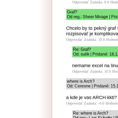
Odpovedať
Známka: 8.0
Hodn
Graf?
Od reg.: Sheer Mirage | Pr
Chcelo by to pekný graf 
rozpisovať je komplikova
Odpovedať
Známka: 10.0
Hodnot
Re: Graf?
Od: sulik | Pridané: 16.
nemame excel na lin
Odpovedať
Známka: 10.0
Hod
where is Arch?
Od: Ceresne | Pridané: 15.
a kde je vas ARCH kkti? 
Odpovedať
Známka: -6.0
Hodnoti
Re: where is Arch?
Od reg.: Lars Schotte | 