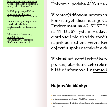
Súd zakázal samojazdiacim
Unixom v podobe AIX-u na 
Google taxíkom dobíjanie v
noci, rušili obyvateľov
NASA pripravuje ISS na
V tohtotýždňovom novom vyd
inštaláciu posledných
nových solárnych panelov
konkrétnych distribúcií je 
Vydaný nový FFmpeg 9.0,
zlepšil akceleráciu
Environment na 46, SUSE Lin
profesionálnych formátov
videa
na 11. U 267 systémov udáva 
Microsoft v čase drahých
distribúcií nie sú vždy spočí
pamätí sľubuje
optimalizovať spotrebu
napríklad rozličné verzie Re
RAM vo Windows 11
objavujú spolu osemkrát a d
V aktuálnej verzii rebríčka 
pozíciu, absolútne čelo reb
bližšie informovali v
tomto 
Najnovšie články:
Rumunsko potopilo štyri člny a úspešne zvýšilo tok Dunaja k jadrov
V štvrtom reaktore Mochoviec už beží štiepna reakcia
Železnice predávajú dve tretiny lístkov elektronicky, po donútení ce
Alza nasadila dve novinky, jednu užitočnú a jednu kontroverznú