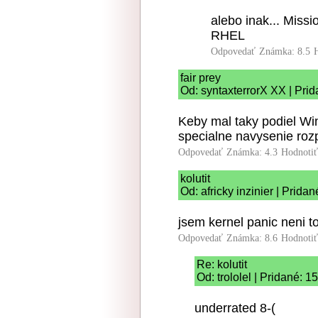
alebo inak... Miss
RHEL
Odpovedať
Známka: 8.5
fair prey
Od: syntaxterrorX XX | Pri
Keby mal taky podiel Wi
specialne navysenie roz
Odpovedať
Známka: 4.3
Hodnoti
kolutit
Od: africky inzinier | Prida
jsem kernel panic neni to
Odpovedať
Známka: 8.6
Hodnoti
Re: kolutit
Od: trololel | Pridané: 
underrated 8-(