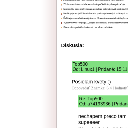
Záchrana misie na záchranu teleskopu Swift úspešne pokračuje
Microsoft v čase drahých pamätí sľubuje optimalizovať spotrebu
NASA pripravuje ISS na inštaláciu posledných nových solárnych p
Ďalšia jadrová elektráreň južne od Slovenska musela kvôli teplu zn
Vydaný nový FFmpeg 9.0, zlepšil akceleráciu profesionálnych form
Slovenská sporiteľňa bude mať cez víkend odstávku
Diskusia:
Top500
Od: Linux1 | Pridané: 15.1
Posielam kvety :)
Odpovedať
Známka: 6.4
Hodnoti
Re: Top500
Od: a74193936 | Pridan
nechapem preco tam n
supeeeer