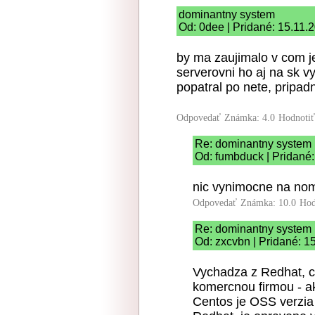
dominantny system
Od: 0dee | Pridané: 15.11.
by ma zaujimalo v com j
serverovni ho aj na sk vy
popatral po nete, pripadn
Odpovedať
Známka: 4.0
Hodnoti
Re: dominantny system
Od: fumbduck | Pridané:
nic vynimocne na nom 
Odpovedať
Známka: 10.0
Hod
Re: dominantny system
Od: zxcvbn | Pridané: 1
Vychadza z Redhat, co
komercnou firmou - aka
Centos je OSS verzia t