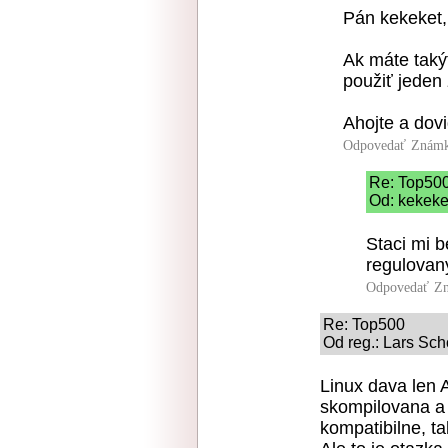
Pán kekeket,
Ak máte taký
použiť jeden
Ahojte a dov
Odpovedať
Známk
Re: Top50
Od: kekeke
Staci mi 
regulova
Odpovedať
Zn
Re: Top500
Od reg.: Lars Sch
Linux dava len A
skompilovana a
kompatibilne, ta