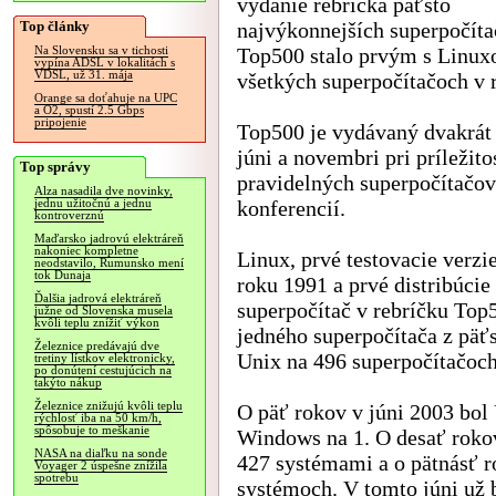
vydanie rebríčka päťsto
Top články
najvýkonnejších superpočíta
Top500 stalo prvým s Linux
Na Slovensku sa v tichosti
vypína ADSL v lokalitách s
VDSL, už 31. mája
všetkých superpočítačoch v 
Orange sa doťahuje na UPC
a O2, spustí 2.5 Gbps
pripojenie
Top500 je vydávaný dvakrát 
júni a novembri pri príležito
Top správy
pravidelných superpočítačo
Alza nasadila dve novinky,
konferencií.
jednu užitočnú a jednu
kontroverznú
Maďarsko jadrovú elektráreň
nakoniec kompletne
Linux, prvé testovacie verzie
neodstavilo, Rumunsko mení
tok Dunaja
roku 1991 a prvé distribúcie
Ďalšia jadrová elektráreň
superpočítač v rebríčku Top
južne od Slovenska musela
kvôli teplu znížiť výkon
jedného superpočítača z päť
Železnice predávajú dve
Unix na 496 superpočítačoch
tretiny lístkov elektronicky,
po donútení cestujúcich na
takýto nákup
Železnice znižujú kvôli teplu
O päť rokov v júni 2003 bol
rýchlosť iba na 50 km/h,
spôsobuje to meškanie
Windows na 1. O desať rokov
NASA na diaľku na sonde
427 systémami a o pätnásť r
Voyager 2 úspešne znížila
spotrebu
systémoch. V tomto júni už 