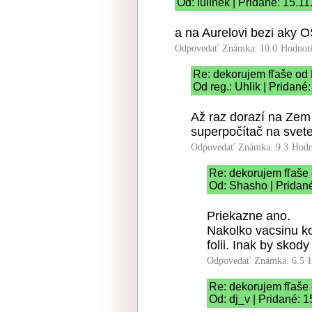
Od: lulínek | Pridané: 15.1
a na Aurelovi bezi aky OS
Odpovedať
Známka: 10.0
Hodnot
Re: dekorujem fľaše od
Od reg.: Uhlik | Pridané
Až raz dorazí na Zem 
superpočítač na svete
Odpovedať
Známka: 9.3
Hodn
Re: dekorujem fľaše
Od: Shasho | Pridan
Priekazne ano.
Nakolko vacsinu ko
folii. Inak by skody
Odpovedať
Známka: 6.5
Re: dekorujem fľaše
Od: dj_v | Pridané: 