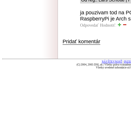
ja pouzivam tod na PC
RaspberryPi je Arch su
Odpovedať
Hodnotiť:
Pridať komentár
NÁVŠTEVNOSŤ
|
INZE
(C) 2004, 2005 DSL.sk | Všetky práva vyhradené
Všetky uvedené informácie sú b