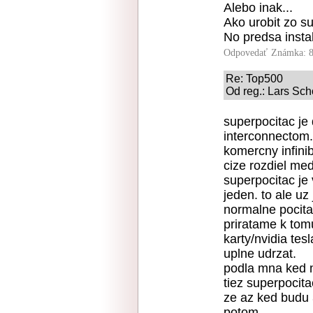
Alebo inak...
Ako urobit zo s
No predsa insta
Odpovedať
Známka: 8
Re: Top500
Od reg.: Lars Sch
superpocitac je
interconnectom.
komercny infini
cize rozdiel me
superpocitac je 
jeden. to ale uz
normalne pocita
priratame k tom
karty/nvidia tesl
uplne udrzat.
podla mna ked m
tiez superpocita
ze az ked budu
potom.