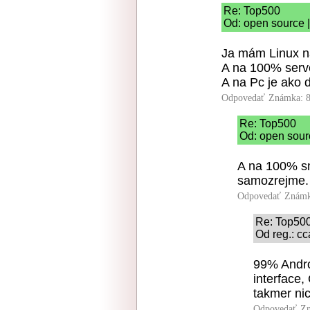
Re: Top500
Od: open source |
Ja mám Linux n
A na 100% serv
A na Pc je ako 
Odpovedať
Známka: 8
Re: Top500
Od: open sour
A na 100% sm
samozrejme.
Odpovedať
Známk
Re: Top50
Od reg.: c
99% Andro
interface,
takmer nic
Odpovedať
Zn