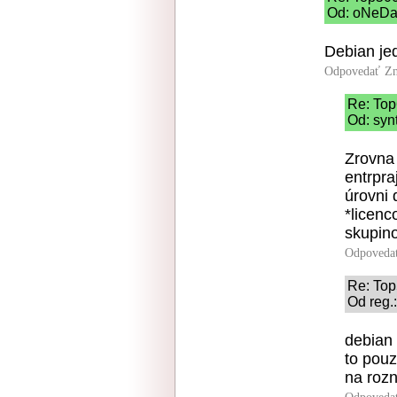
Od: oNeDaL
Debian je
Odpovedať
Zn
Re: To
Od: syn
Zrovna 
entrpra
úrovni 
*licenc
skupino
Odpoveda
Re: To
Od reg.
debian 
to pouz
na rozn