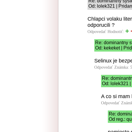
Re: dominantny sys
Od: lolek321 | Prida
Chlapci volaku lit
odporucili ?
Odpovedať
Hodnotiť:
Re: dominantny 
Od: kekeket | Pri
Selinux je bezp
Odpovedať
Známka: 5
Re: dominant
Od: lolek321 |
A co si mam
Odpovedať
Známk
Re: domin
Od reg.: qu