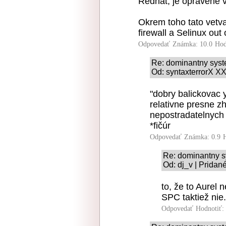
Redhat, je opravene v
Okrem toho tato vetv
firewall a Selinux out 
Odpovedať
Známka: 10.0
Hod
Re: dominantny sys
Od: syntaxterrorX XX
"dobry balickovac y
relativne presne z
nepostradatelnych
*fičúr
Odpovedať
Známka: 0.9
Re: dominantny 
Od: dj_v | Pridan
to, že to Aurel
SPC taktiež nie.
Odpovedať
Hodnotiť: