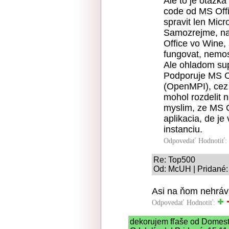
Ale to je otazk
code od MS Offi
spravit len Micro
Samozrejme, na
Office vo Wine,
fungovat, nemos
Ale ohladom sup
Podporuje MS Of
(OpenMPI), cez 
mohol rozdelit n
myslim, ze MS O
aplikacia, de je
instanciu.
Odpovedať
Hodnotiť:
Re: Top500
Od: McUH | Pridané:
Asi na ňom nehráva
Odpovedať
Hodnotiť:
dekorujem fľaše od Domest