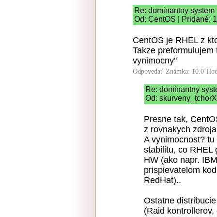
Re: dominantny system
Od: CentOS | Pridané: 
CentOS je RHEL z ktor
Takze preformulujem 
vynimocny"
Odpovedať
Známka: 10.0
Hod
Re: dominantny sys
Od: skurveny_tchorX 
Presne tak, CentO
z rovnakych zdroj
A vynimocnost? tu
stabilitu, co RHEL
HW (ako napr. IBM, 
prispievatelom ko
RedHat)..
Ostatne distribuc
(Raid kontrollerov, 