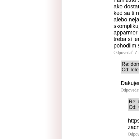
namiesto s
ako dostat
ked sa ti
alebo neja
skomplikuj
apparmor j
treba si l
pohodlim s
Odpovedať
Zn
Re: dom
Od: lol
Dakujem
Odpoveda
Re: 
Od: 
http
zacn
Odpov