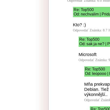
Odpovedať
Známka: 6.0
Hodn
Re: Top500
Od: nechvalim | Prid
Kto? :)
Odpovedať
Známka: 8.7
Re: Top500
Od: sak ja ne? | 
Microsoft
Odpovedať
Známka: 9
Re: Top500
Od: leopooo |
Mňa prekvapil
Debian. Tiež
výkonnější..
Odpovedať
Známk
Re: Top50