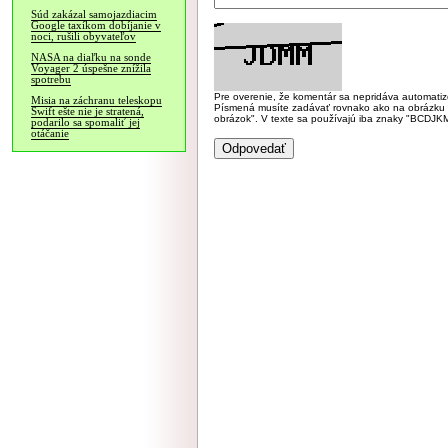
Súd zakázal samojazdiacim
Google taxíkom dobíjanie v
noci, rušili obyvateľov
NASA na diaľku na sonde
Voyager 2 úspešne znížila
spotrebu
Pre overenie, že komentár sa nepridáva automatizov
Misia na záchranu teleskopu
Písmená musíte zadávať rovnako ako na obrázku veľk
Swift ešte nie je stratená,
obrázok". V texte sa používajú iba znaky "BC
podarilo sa spomaliť jej
otáčanie