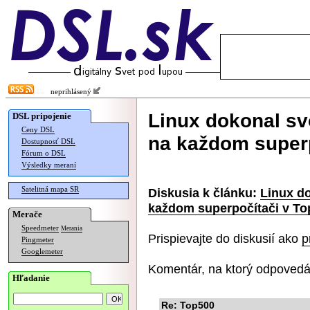
neprihlásený
Linux dokonal sv
DSL pripojenie
Ceny DSL
na každom superp
Dostupnosť DSL
Fórum o DSL
Výsledky meraní
Satelitná mapa SR
Diskusia k článku:
Linux do
každom superpočítači v To
Merače
Speedmeter
Merania
Prispievajte do diskusií ako
p
Pingmeter
Googlemeter
Komentár, na ktorý odpovedá
Hľadanie
Re: Top500