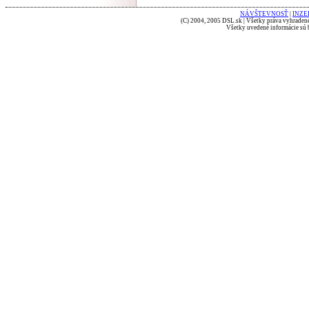
NÁVŠTEVNOSŤ
|
INZE
(C) 2004, 2005 DSL.sk | Všetky práva vyhradené
Všetky uvedené informácie sú b