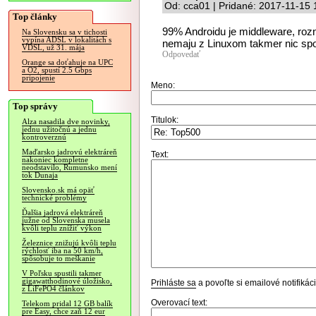
Od: cca01 | Pridané: 2017-11-15 
Top články
99% Androidu je middleware, rozne
Na Slovensku sa v tichosti
vypína ADSL v lokalitách s
nemaju z Linuxom takmer nic spo
VDSL, už 31. mája
Odpovedať
Orange sa doťahuje na UPC
a O2, spustí 2.5 Gbps
pripojenie
Meno:
Top správy
Titulok:
Alza nasadila dve novinky,
jednu užitočnú a jednu
kontroverznú
Maďarsko jadrovú elektráreň
Text:
nakoniec kompletne
neodstavilo, Rumunsko mení
tok Dunaja
Slovensko.sk má opäť
technické problémy
Ďalšia jadrová elektráreň
južne od Slovenska musela
kvôli teplu znížiť výkon
Železnice znižujú kvôli teplu
rýchlosť iba na 50 km/h,
spôsobuje to meškanie
V Poľsku spustili takmer
gigawatthodinové úložisko,
Prihláste sa
a povoľte si emailové notifiká
z LiFePO4 článkov
Overovací text:
Telekom pridal 12 GB balík
pre Easy, chce zaň 12 eur