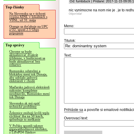
Od: fumbduck | Pridané: 2017-11-15 09:05:
Top články
nic vynimocne na nom nie je . je to redh
Na Slovensku sa v tichosti
Odpovedať
vypína ADSL v lokalitách s
VDSL, už 31. mája
Meno:
Orange sa doťahuje na UPC
a O2, spustí 2.5 Gbps
pripojenie
Titulok:
Top správy
Chrome sa bude
aktualizovať dvakrát
Text:
týždenne, v budúcnosti sa
bude aktualizovať bez
reštartov
Rumunsko odstrelmi a
blokádou mení tok Dunaja,
aby udržalo jadrovú
elektráreň v chode
Maďarsko jadrovú elektráreň
nakoniec kompletne
neodstavilo, Rumunsko mení
tok Dunaja
Slovensko.sk má opäť
technické problémy
Prihláste sa
a povoľte si emailové notifiká
Železnice znižujú kvôli teplu
rýchlosť iba na 50 km/h,
Overovací text:
spôsobuje to meškanie
V Poľsku spustili takmer
gigawatthodinové úložisko,
z LiFePO4 článkov