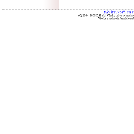
NÁVŠTEVNOSŤ
|
INZE
(C) 2004, 2005 DSL.sk | Všetky práva vyhradené
Všetky uvedené informácie sú b