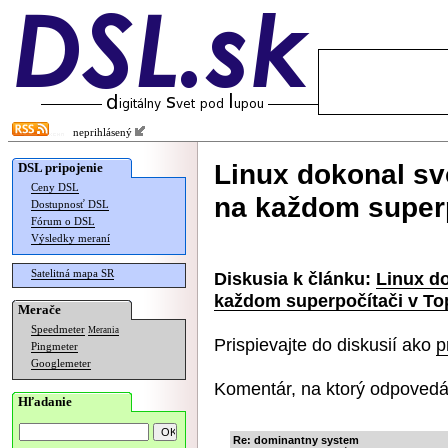
neprihlásený
Linux dokonal sv
DSL pripojenie
Ceny DSL
na každom superp
Dostupnosť DSL
Fórum o DSL
Výsledky meraní
Satelitná mapa SR
Diskusia k článku:
Linux do
každom superpočítači v To
Merače
Speedmeter
Merania
Prispievajte do diskusií ako
p
Pingmeter
Googlemeter
Komentár, na ktorý odpovedá
Hľadanie
Re: dominantny system