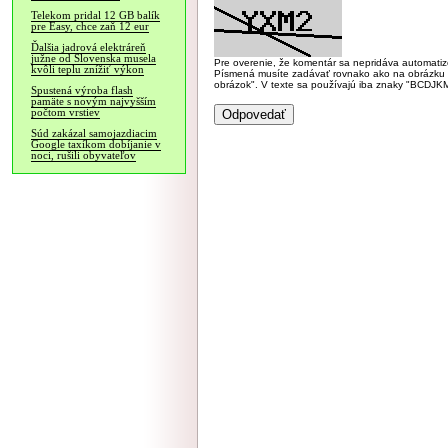
Telekom pridal 12 GB balík
pre Easy, chce zaň 12 eur
Ďalšia jadrová elektráreň
južne od Slovenska musela
Pre overenie, že komentár sa nepridáva automatizov
kvôli teplu znížiť výkon
Písmená musíte zadávať rovnako ako na obrázku veľk
obrázok". V texte sa používajú iba znaky "BC
Spustená výroba flash
pamäte s novým najvyšším
počtom vrstiev
Súd zakázal samojazdiacim
Google taxíkom dobíjanie v
noci, rušili obyvateľov