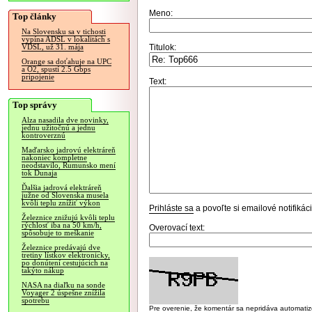
Meno:
Top články
Na Slovensku sa v tichosti
vypína ADSL v lokalitách s
Titulok:
VDSL, už 31. mája
Orange sa doťahuje na UPC
a O2, spustí 2.5 Gbps
pripojenie
Text:
Top správy
Alza nasadila dve novinky,
jednu užitočnú a jednu
kontroverznú
Maďarsko jadrovú elektráreň
nakoniec kompletne
neodstavilo, Rumunsko mení
tok Dunaja
Ďalšia jadrová elektráreň
južne od Slovenska musela
kvôli teplu znížiť výkon
Prihláste sa
a povoľte si emailové notifiká
Železnice znižujú kvôli teplu
rýchlosť iba na 50 km/h,
Overovací text:
spôsobuje to meškanie
Železnice predávajú dve
tretiny lístkov elektronicky,
po donútení cestujúcich na
takýto nákup
NASA na diaľku na sonde
Voyager 2 úspešne znížila
spotrebu
Pre overenie, že komentár sa nepridáva automatizov