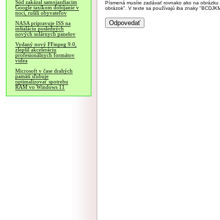
Súd zakázal samojazdiacim
Písmená musíte zadávať rovnako ako na obrázku veľk
Google taxíkom dobíjanie v
obrázok". V texte sa používajú iba znaky "BC
noci, rušili obyvateľov
NASA pripravuje ISS na
inštaláciu posledných
nových solárnych panelov
Vydaný nový FFmpeg 9.0,
zlepšil akceleráciu
profesionálnych formátov
videa
Microsoft v čase drahých
pamätí sľubuje
optimalizovať spotrebu
RAM vo Windows 11