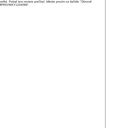
é. Pokiaľ text neviete prečítať, kliknite prosím na tlačidlo "Obnoviť
DJKMPRSVWXY1234589".