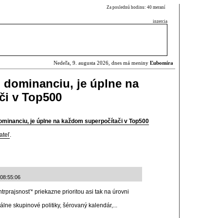
Za poslednú hodinu: 40 meraní
inzercia
Nedeľa, 9. augusta 2026, dnes má meniny
Ľubomíra
 dominanciu, je úplne na
či v Top500
ominanciu, je úplne na každom superpočítači v Top500
ateľ
.
 08:55:06
trprajsnosť* priekazne prioritou asi tak na úrovni
álne skupinové politiky, šérovaný kalendár,...