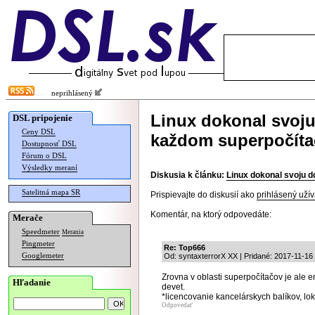
neprihlásený
Linux dokonal svoju
DSL pripojenie
Ceny DSL
každom superpočíta
Dostupnosť DSL
Fórum o DSL
Výsledky meraní
Diskusia k článku:
Linux dokonal svoju d
Satelitná mapa SR
Prispievajte do diskusií ako
prihlásený užív
Komentár, na ktorý odpovedáte:
Merače
Speedmeter
Merania
Pingmeter
Re: Top666
Googlemeter
Od: syntaxterrorX XX | Pridané: 2017-11-16
Zrovna v oblasti superpočítačov je ale en
Hľadanie
devet.
*licencovanie kancelárskych balíkov, lok
Odpovedať