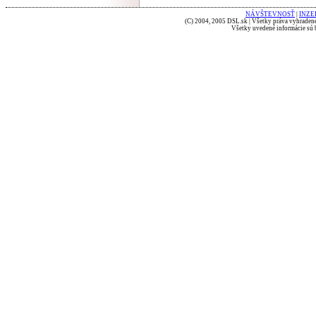
NÁVŠTEVNOSŤ
|
INZE
(C) 2004, 2005 DSL.sk | Všetky práva vyhradené
Všetky uvedené informácie sú b