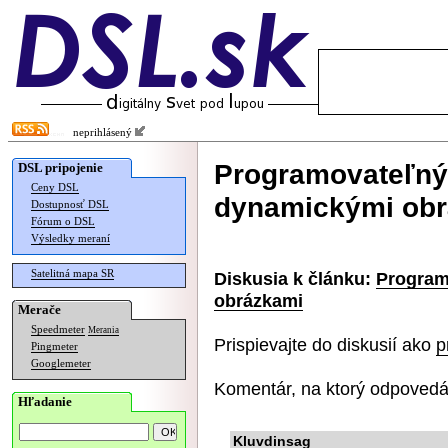
neprihlásený
Programovateľný 
DSL pripojenie
Ceny DSL
dynamickými ob
Dostupnosť DSL
Fórum o DSL
Výsledky meraní
Satelitná mapa SR
Diskusia k článku:
Program
obrázkami
Merače
Speedmeter
Merania
Prispievajte do diskusií ako
p
Pingmeter
Googlemeter
Komentár, na ktorý odpovedá
Hľadanie
Kluvdinsag