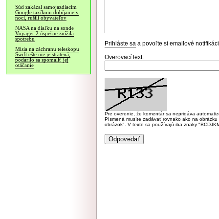
Súd zakázal samojazdiacim
Google taxíkom dobíjanie v
noci, rušili obyvateľov
NASA na diaľku na sonde
Voyager 2 úspešne znížila
spotrebu
Prihláste sa
a povoľte si emailové notifiká
Misia na záchranu teleskopu
Swift ešte nie je stratená,
Overovací text:
podarilo sa spomaliť jej
otáčanie
Pre overenie, že komentár sa nepridáva automatizov
Písmená musíte zadávať rovnako ako na obrázku veľk
obrázok". V texte sa používajú iba znaky "BC