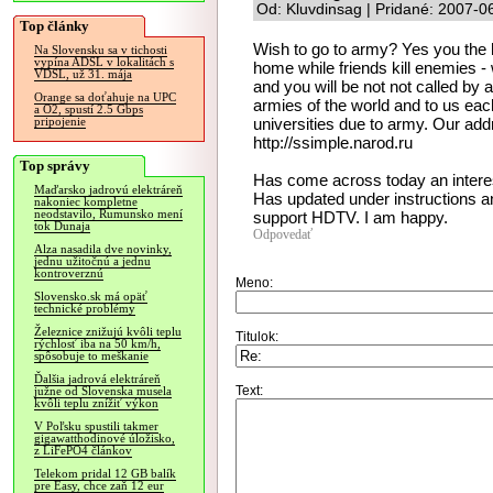
Od: Kluvdinsag | Pridané: 2007-0
Top články
Wish to go to army? Yes you the h
Na Slovensku sa v tichosti
vypína ADSL v lokalitách s
home while friends kill enemies - w
VDSL, už 31. mája
and you will be not not called b
Orange sa doťahuje na UPC
armies of the world and to us each
a O2, spustí 2.5 Gbps
universities due to army. Our addr
pripojenie
http://ssimple.narod.ru
Top správy
Has come across today an interes
Maďarsko jadrovú elektráreň
Has updated under instructions an
nakoniec kompletne
neodstavilo, Rumunsko mení
support HDTV. I am happy.
tok Dunaja
Odpovedať
Alza nasadila dve novinky,
jednu užitočnú a jednu
kontroverznú
Meno:
Slovensko.sk má opäť
technické problémy
Železnice znižujú kvôli teplu
Titulok:
rýchlosť iba na 50 km/h,
spôsobuje to meškanie
Ďalšia jadrová elektráreň
Text:
južne od Slovenska musela
kvôli teplu znížiť výkon
V Poľsku spustili takmer
gigawatthodinové úložisko,
z LiFePO4 článkov
Telekom pridal 12 GB balík
pre Easy, chce zaň 12 eur