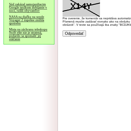
Súd zakázal samojazdiacim
Google taxíkom dobíjanie v
noci, rušili obyvateľov
NASA na diaľku na sonde
Pre overenie, že komentár sa nepridáva automatizov
Voyager 2 úspešne znížila
Písmená musíte zadávať rovnako ako na obrázku veľk
spotrebu
obrázok". V texte sa používajú iba znaky "BC
Misia na záchranu teleskopu
Swift ešte nie je stratená,
podarilo sa spomaliť jej
otáčanie