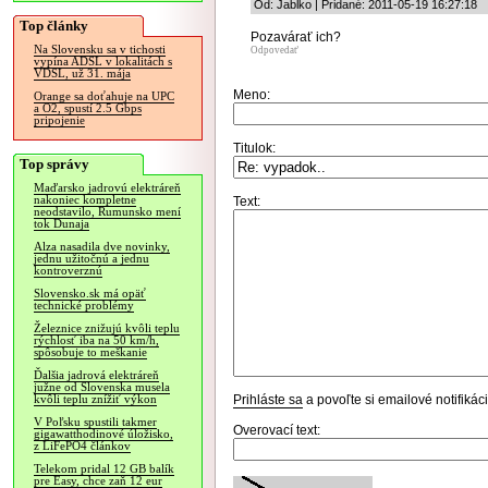
Od: Jablko | Pridané: 2011-05-19 16:27:18
Top články
Pozavárať ich?
Na Slovensku sa v tichosti
Odpovedať
vypína ADSL v lokalitách s
VDSL, už 31. mája
Meno:
Orange sa doťahuje na UPC
a O2, spustí 2.5 Gbps
pripojenie
Titulok:
Top správy
Maďarsko jadrovú elektráreň
nakoniec kompletne
Text:
neodstavilo, Rumunsko mení
tok Dunaja
Alza nasadila dve novinky,
jednu užitočnú a jednu
kontroverznú
Slovensko.sk má opäť
technické problémy
Železnice znižujú kvôli teplu
rýchlosť iba na 50 km/h,
spôsobuje to meškanie
Ďalšia jadrová elektráreň
južne od Slovenska musela
Prihláste sa
a povoľte si emailové notifiká
kvôli teplu znížiť výkon
V Poľsku spustili takmer
Overovací text:
gigawatthodinové úložisko,
z LiFePO4 článkov
Telekom pridal 12 GB balík
pre Easy, chce zaň 12 eur