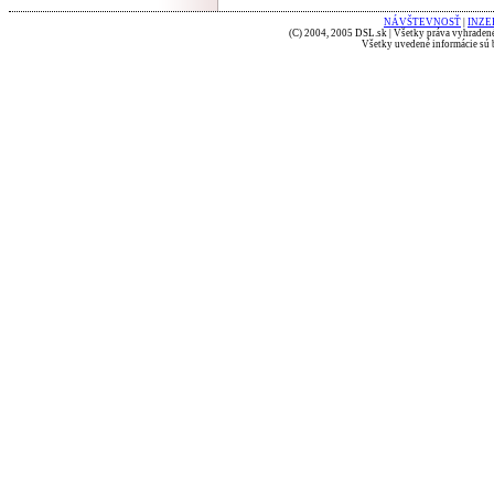
NÁVŠTEVNOSŤ
|
INZE
(C) 2004, 2005 DSL.sk | Všetky práva vyhradené
Všetky uvedené informácie sú b