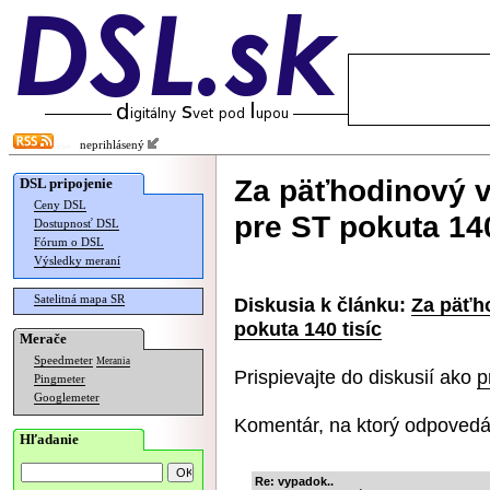
neprihlásený
Za päťhodinový v
DSL pripojenie
Ceny DSL
pre ST pokuta 140
Dostupnosť DSL
Fórum o DSL
Výsledky meraní
Satelitná mapa SR
Diskusia k článku:
Za päťh
pokuta 140 tisíc
Merače
Speedmeter
Merania
Prispievajte do diskusií ako
p
Pingmeter
Googlemeter
Komentár, na ktorý odpovedá
Hľadanie
Re: vypadok..