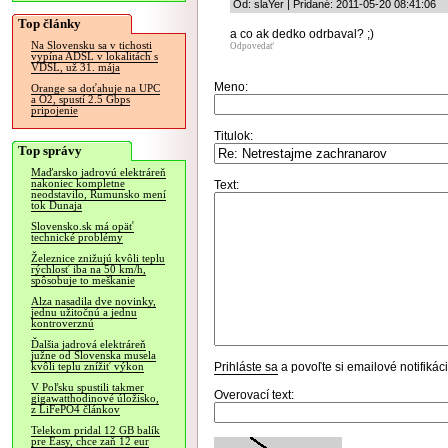
Od: slaYer | Pridané: 2011-05-20 08:41:06
Top články
a co ak dedko odrbaval? ;)
Na Slovensku sa v tichosti
Odpovedať
vypína ADSL v lokalitách s
VDSL, už 31. mája
Meno:
Orange sa doťahuje na UPC
a O2, spustí 2.5 Gbps
pripojenie
Titulok:
Top správy
Maďarsko jadrovú elektráreň
nakoniec kompletne
Text:
neodstavilo, Rumunsko mení
tok Dunaja
Slovensko.sk má opäť
technické problémy
Železnice znižujú kvôli teplu
rýchlosť iba na 50 km/h,
spôsobuje to meškanie
Alza nasadila dve novinky,
jednu užitočnú a jednu
kontroverznú
Ďalšia jadrová elektráreň
južne od Slovenska musela
Prihláste sa
a povoľte si emailové notifiká
kvôli teplu znížiť výkon
V Poľsku spustili takmer
Overovací text:
gigawatthodinové úložisko,
z LiFePO4 článkov
Telekom pridal 12 GB balík
pre Easy, chce zaň 12 eur