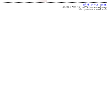
NÁVŠTEVNOSŤ
|
INZE
(C) 2004, 2005 DSL.sk | Všetky práva vyhradené
Všetky uvedené informácie sú b