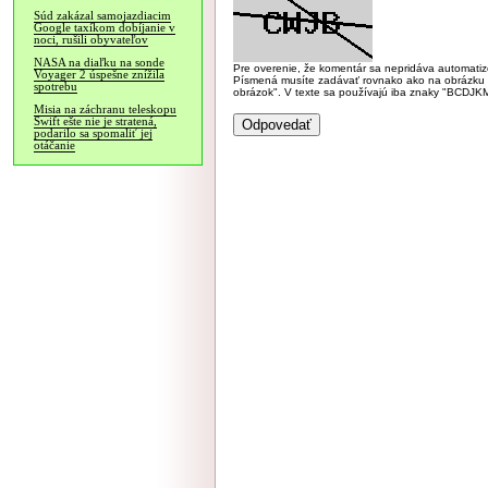
Súd zakázal samojazdiacim
Google taxíkom dobíjanie v
noci, rušili obyvateľov
NASA na diaľku na sonde
Pre overenie, že komentár sa nepridáva automatizov
Voyager 2 úspešne znížila
Písmená musíte zadávať rovnako ako na obrázku veľk
spotrebu
obrázok". V texte sa používajú iba znaky "BC
Misia na záchranu teleskopu
Swift ešte nie je stratená,
podarilo sa spomaliť jej
otáčanie