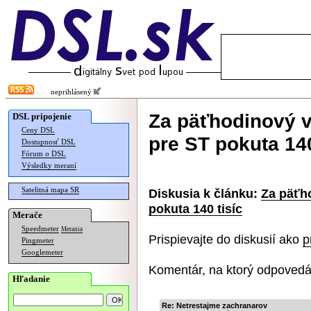
neprihlásený
Za päťhodinový v
DSL pripojenie
Ceny DSL
pre ST pokuta 140
Dostupnosť DSL
Fórum o DSL
Výsledky meraní
Satelitná mapa SR
Diskusia k článku:
Za päťh
pokuta 140 tisíc
Merače
Speedmeter
Merania
Prispievajte do diskusií ako
p
Pingmeter
Googlemeter
Komentár, na ktorý odpovedá
Hľadanie
Re: Netrestajme zachranarov