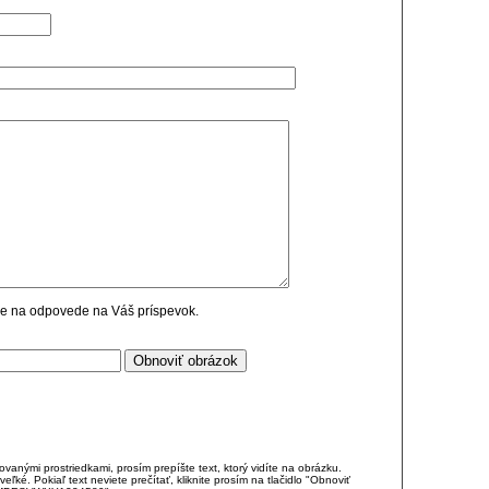
cie na odpovede na Váš príspevok.
anými prostriedkami, prosím prepíšte text, ktorý vidíte na obrázku.
é. Pokiaľ text neviete prečítať, kliknite prosím na tlačidlo "Obnoviť