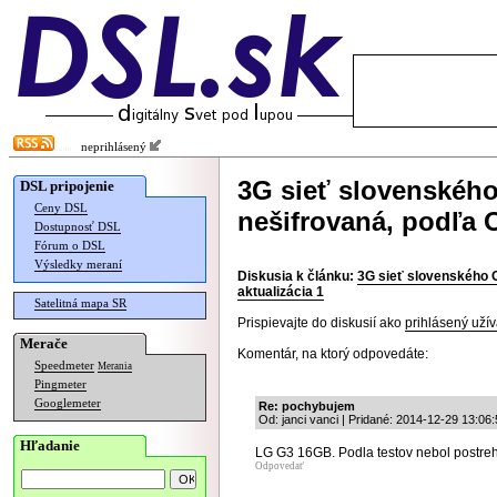
neprihlásený
3G sieť slovenského
DSL pripojenie
Ceny DSL
nešifrovaná, podľa O
Dostupnosť DSL
Fórum o DSL
Výsledky meraní
Diskusia k článku:
3G sieť slovenského O
aktualizácia 1
Satelitná mapa SR
Prispievajte do diskusií ako
prihlásený užív
Merače
Komentár, na ktorý odpovedáte:
Speedmeter
Merania
Pingmeter
Googlemeter
Re: pochybujem
Od: janci vanci | Pridané: 2014-12-29 13:06
Hľadanie
LG G3 16GB. Podla testov nebol postreh
Odpovedať