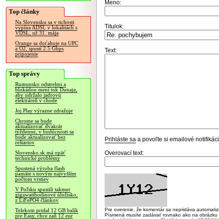
Meno:
Top články
Na Slovensku sa v tichosti
Titulok:
vypína ADSL v lokalitách s
VDSL, už 31. mája
Orange sa doťahuje na UPC
a O2, spustí 2.5 Gbps
Text:
pripojenie
Top správy
Rumunsko odstrelmi a
blokádou mení tok Dunaja,
aby udržalo jadrovú
elektráreň v chode
Joj Play výrazne zdražuje
Chrome sa bude
aktualizovať dvakrát
týždenne, v budúcnosti sa
bude aktualizovať bez
Prihláste sa
a povoľte si emailové notifiká
reštartov
Overovací text:
Slovensko.sk má opäť
technické problémy
Spustená výroba flash
pamäte s novým najvyšším
počtom vrstiev
V Poľsku spustili takmer
gigawatthodinové úložisko,
z LiFePO4 článkov
Pre overenie, že komentár sa nepridáva automatizov
Telekom pridal 12 GB balík
Písmená musíte zadávať rovnako ako na obrázku veľk
pre Easy, chce zaň 12 eur