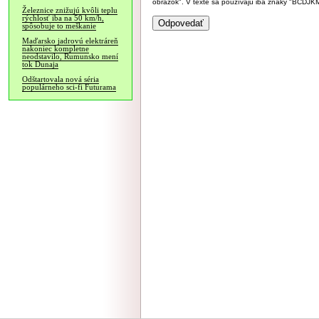
obrázok". V texte sa používajú iba znaky "BC
Železnice znižujú kvôli teplu
rýchlosť iba na 50 km/h,
spôsobuje to meškanie
Maďarsko jadrovú elektráreň
nakoniec kompletne
neodstavilo, Rumunsko mení
tok Dunaja
Odštartovala nová séria
populárneho sci-fi Futurama