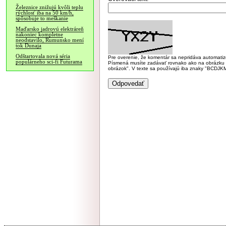
Železnice znižujú kvôli teplu
rýchlosť iba na 50 km/h,
spôsobuje to meškanie
Maďarsko jadrovú elektráreň
nakoniec kompletne
neodstavilo, Rumunsko mení
tok Dunaja
Odštartovala nová séria
Pre overenie, že komentár sa nepridáva automatizov
populárneho sci-fi Futurama
Písmená musíte zadávať rovnako ako na obrázku veľk
obrázok". V texte sa používajú iba znaky "BC