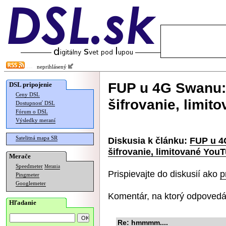
neprihlásený
FUP u 4G Swanu:
DSL pripojenie
Ceny DSL
šifrovanie, limit
Dostupnosť DSL
Fórum o DSL
Výsledky meraní
Satelitná mapa SR
Diskusia k článku:
FUP u 4
šifrovanie, limitované YouT
Merače
Speedmeter
Merania
Prispievajte do diskusií ako
p
Pingmeter
Googlemeter
Komentár, na ktorý odpovedá
Hľadanie
Re: hmmmm....