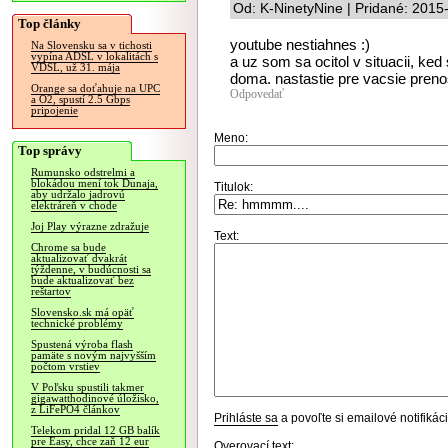
Od: K-NinetyNine | Pridané: 2015
Top články
youtube nestiahnes :)
Na Slovensku sa v tichosti
vypína ADSL v lokalitách s
a uz som sa ocitol v situacii, ked
VDSL, už 31. mája
doma. nastastie pre vacsie pren
Orange sa doťahuje na UPC
Odpovedať
a O2, spustí 2.5 Gbps
pripojenie
Meno:
Top správy
Rumunsko odstrelmi a
blokádou mení tok Dunaja,
Titulok:
aby udržalo jadrovú
elektráreň v chode
Joj Play výrazne zdražuje
Text:
Chrome sa bude
aktualizovať dvakrát
týždenne, v budúcnosti sa
bude aktualizovať bez
reštartov
Slovensko.sk má opäť
technické problémy
Spustená výroba flash
pamäte s novým najvyšším
počtom vrstiev
V Poľsku spustili takmer
gigawatthodinové úložisko,
z LiFePO4 článkov
Prihláste sa
a povoľte si emailové notifiká
Telekom pridal 12 GB balík
pre Easy, chce zaň 12 eur
Overovací text: