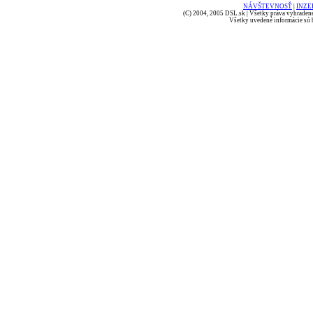
NÁVŠTEVNOSŤ
|
INZE
(C) 2004, 2005 DSL.sk | Všetky práva vyhradené
Všetky uvedené informácie sú b