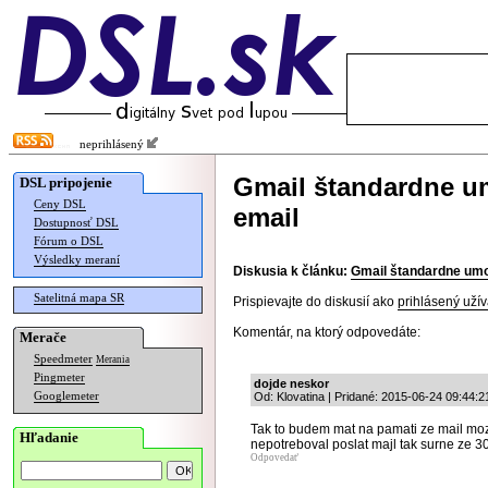
neprihlásený
Gmail štandardne u
DSL pripojenie
Ceny DSL
email
Dostupnosť DSL
Fórum o DSL
Výsledky meraní
Diskusia k článku:
Gmail štandardne umo
Satelitná mapa SR
Prispievajte do diskusií ako
prihlásený užív
Komentár, na ktorý odpovedáte:
Merače
Speedmeter
Merania
Pingmeter
dojde neskor
Googlemeter
Od: Klovatina | Pridané: 2015-06-24 09:44:2
Tak to budem mat na pamati ze mail moz
Hľadanie
nepotreboval poslat majl tak surne ze 3
Odpovedať