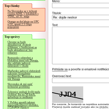
Meno:
Top články
Na Slovensku sa v tichosti
Titulok:
vypína ADSL v lokalitách s
VDSL, už 31. mája
Orange sa doťahuje na UPC
a O2, spustí 2.5 Gbps
Text:
pripojenie
Top správy
Chrome sa bude
aktualizovať dvakrát
týždenne, v budúcnosti sa
bude aktualizovať bez
reštartov
Rumunsko odstrelmi a
blokádou mení tok Dunaja,
aby udržalo jadrovú
elektráreň v chode
Prihláste sa
a povoľte si emailové notifiká
Maďarsko jadrovú elektráreň
nakoniec kompletne
Overovací text:
neodstavilo, Rumunsko mení
tok Dunaja
Slovensko.sk má opäť
technické problémy
Železnice znižujú kvôli teplu
rýchlosť iba na 50 km/h,
spôsobuje to meškanie
V Poľsku spustili takmer
Pre overenie, že komentár sa nepridáva automatizov
gigawatthodinové úložisko,
Písmená musíte zadávať rovnako ako na obrázku veľk
z LiFePO4 článkov