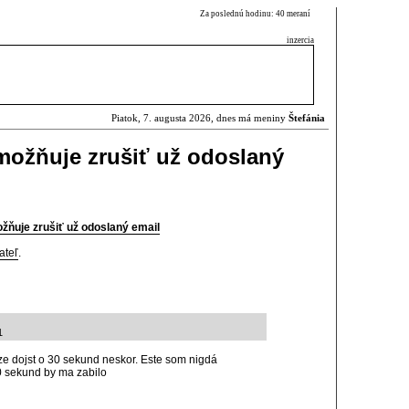
Za poslednú hodinu: 40 meraní
inzercia
Piatok, 7. augusta 2026, dnes má meniny
Štefánia
možňuje zrušiť už odoslaný
žňuje zrušiť už odoslaný email
ateľ
.
1
e dojst o 30 sekund neskor. Este som nigdá
0 sekund by ma zabilo