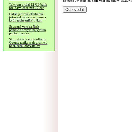
obrázok". V texte sa používajú iba znaky "BC
Telekom pridal 12 GB balík
pre Easy, chce zaň 12 eur
Ďalšia jadrová elektráreň
južne od Slovenska musela
kvôli teplu znížiť výkon
Spustená výroba flash
pamäte s novým najvyšším
počtom vrstiev
Súd zakázal samojazdiacim
Google taxíkom dobíjanie v
noci, rušili obyvateľov