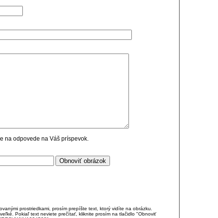
cie na odpovede na Váš príspevok.
anými prostriedkami, prosím prepíšte text, ktorý vidíte na obrázku.
é. Pokiaľ text neviete prečítať, kliknite prosím na tlačidlo "Obnoviť