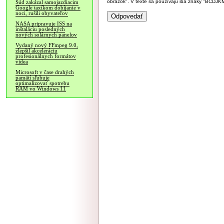
obrázok". V texte sa používajú iba znaky "BC
Súd zakázal samojazdiacim
Google taxíkom dobíjanie v
noci, rušili obyvateľov
NASA pripravuje ISS na
inštaláciu posledných
nových solárnych panelov
Vydaný nový FFmpeg 9.0,
zlepšil akceleráciu
profesionálnych formátov
videa
Microsoft v čase drahých
pamätí sľubuje
optimalizovať spotrebu
RAM vo Windows 11