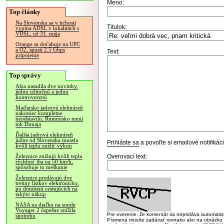
Meno:
Top články
Na Slovensku sa v tichosti
Titulok:
vypína ADSL v lokalitách s
VDSL, už 31. mája
Orange sa doťahuje na UPC
a O2, spustí 2.5 Gbps
Text:
pripojenie
Top správy
Alza nasadila dve novinky,
jednu užitočnú a jednu
kontroverznú
Maďarsko jadrovú elektráreň
nakoniec kompletne
neodstavilo, Rumunsko mení
tok Dunaja
Ďalšia jadrová elektráreň
južne od Slovenska musela
Prihláste sa
a povoľte si emailové notifiká
kvôli teplu znížiť výkon
Overovací text:
Železnice znižujú kvôli teplu
rýchlosť iba na 50 km/h,
spôsobuje to meškanie
Železnice predávajú dve
tretiny lístkov elektronicky,
po donútení cestujúcich na
takýto nákup
NASA na diaľku na sonde
Voyager 2 úspešne znížila
Pre overenie, že komentár sa nepridáva automatizov
spotrebu
Písmená musíte zadávať rovnako ako na obrázku veľk