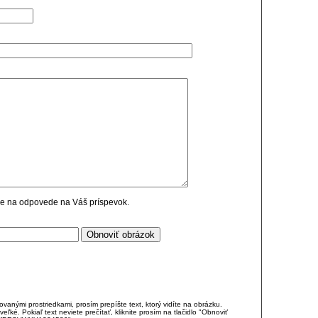
cie na odpovede na Váš príspevok.
anými prostriedkami, prosím prepíšte text, ktorý vidíte na obrázku.
é. Pokiaľ text neviete prečítať, kliknite prosím na tlačidlo "Obnoviť