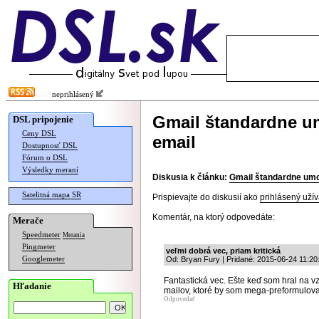
neprihlásený
Gmail štandardne u
DSL pripojenie
Ceny DSL
email
Dostupnosť DSL
Fórum o DSL
Výsledky meraní
Diskusia k článku:
Gmail štandardne umo
Satelitná mapa SR
Prispievajte do diskusií ako
prihlásený užív
Komentár, na ktorý odpovedáte:
Merače
Speedmeter
Merania
Pingmeter
veľmi dobrá vec, priam kritická
Googlemeter
Od: Bryan Fury | Pridané: 2015-06-24 11:20
Fantastická vec. Ešte keď som hral na vz
Hľadanie
mailov, ktoré by som mega-preformuloval
Odpovedať