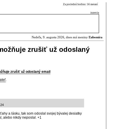
Za poslednú hodinu: 56 meraní
inzercia
Nedeľa, 9. augusta 2026, dnes má meniny
Ľubomíra
možňuje zrušiť už odoslaný
žňuje zrušiť už odoslaný email
ateľ
.
:24
ťahy a lásku, tak som odoslal svojej bývalej desiatky
, alebo nikdy neposlal. +1