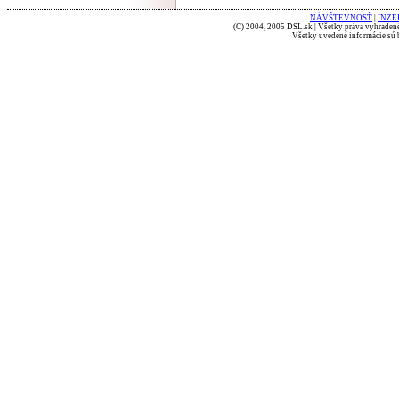
NÁVŠTEVNOSŤ
|
INZE
(C) 2004, 2005 DSL.sk | Všetky práva vyhradené
Všetky uvedené informácie sú b