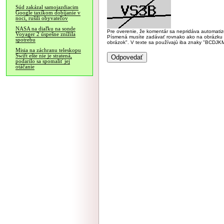
Súd zakázal samojazdiacim
Google taxíkom dobíjanie v
noci, rušili obyvateľov
NASA na diaľku na sonde
Pre overenie, že komentár sa nepridáva automatizov
Voyager 2 úspešne znížila
Písmená musíte zadávať rovnako ako na obrázku veľk
spotrebu
obrázok". V texte sa používajú iba znaky "BC
Misia na záchranu teleskopu
Swift ešte nie je stratená,
podarilo sa spomaliť jej
otáčanie