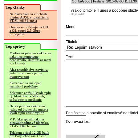
Od: baGoLo | Pridané: 2015-07-08 11:11:30
Top články
však o tomto je iTunes a podobné služby
Na Slovensku sa v tichosti
Odpovedať
vypína ADSL v lokalitách s
VDSL, už 31. mája
Meno:
Orange sa doťahuje na UPC
a O2, spustí 2.5 Gbps
pripojenie
Titulok:
Top správy
Maďarsko jadrovú elektráreň
nakoniec kompletne
Text:
neodstavilo, Rumunsko mení
tok Dunaja
Alza nasadila dve novinky,
jednu užitočnú a jednu
kontroverznú
Slovensko.sk má opäť
technické problémy
Železnice znižujú kvôli teplu
rýchlosť iba na 50 km/h,
spôsobuje to meškanie
Ďalšia jadrová elektráreň
južne od Slovenska musela
Prihláste sa
a povoľte si emailové notifiká
kvôli teplu znížiť výkon
V Poľsku spustili takmer
Overovací text:
gigawatthodinové úložisko,
z LiFePO4 článkov
Telekom pridal 12 GB balík
pre Easy, chce zaň 12 eur