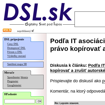
neprihlásený
Podľa IT asociác
DSL pripojenie
Ceny DSL
právo kopírovať a
Dostupnosť DSL
Fórum o DSL
Výsledky meraní
Satelitná mapa SR
Diskusia k článku:
Podľa I
kopírovať a zrušiť autorsk
Merače
Speedmeter
Merania
Prispievajte do diskusií ako
p
Pingmeter
Googlemeter
Komentár, na ktorý odpovedá
Hľadanie
Re: Lepsim stavom