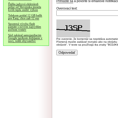
Prihláste sa
a povoľte si emailové notifiká
Ďalšia jadrová elektráreň
južne od Slovenska musela
Overovací text:
kvôli teplu znížiť výkon
Telekom pridal 12 GB balík
pre Easy, chce zaň 12 eur
Spustená výroba flash
pamäte s novým najvyšším
počtom vrstiev
Súd zakázal samojazdiacim
Google taxíkom dobíjanie v
Pre overenie, že komentár sa nepridáva automatizov
noci, rušili obyvateľov
Písmená musíte zadávať rovnako ako na obrázku veľk
obrázok". V texte sa používajú iba znaky "BC