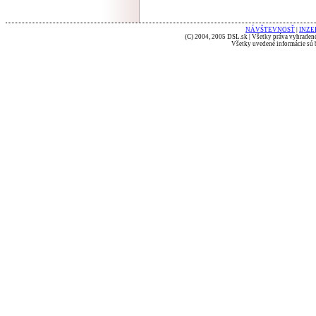
NÁVŠTEVNOSŤ
|
INZE
(C) 2004, 2005 DSL.sk | Všetky práva vyhradené
Všetky uvedené informácie sú b