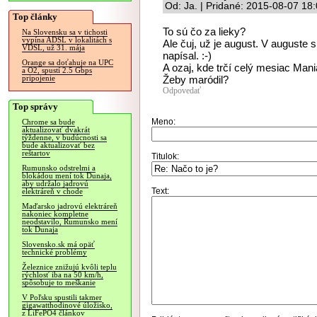
Od: Ja. | Pridané: 2015-08-07 18
Top články
To sú čo za lieky?
Na Slovensku sa v tichosti
vypína ADSL v lokalitách s
Ale čuj, už je august. V auguste si
VDSL, už 31. mája
napísal. :-)
Orange sa doťahuje na UPC
A ozaj, kde trčí celý mesiac Man
a O2, spustí 2.5 Gbps
Žeby maródil?
pripojenie
Odpovedať
Top správy
Meno:
Chrome sa bude
aktualizovať dvakrát
týždenne, v budúcnosti sa
bude aktualizovať bez
reštartov
Titulok:
Rumunsko odstrelmi a
blokádou mení tok Dunaja,
aby udržalo jadrovú
Text:
elektráreň v chode
Maďarsko jadrovú elektráreň
nakoniec kompletne
neodstavilo, Rumunsko mení
tok Dunaja
Slovensko.sk má opäť
technické problémy
Železnice znižujú kvôli teplu
rýchlosť iba na 50 km/h,
spôsobuje to meškanie
V Poľsku spustili takmer
gigawatthodinové úložisko,
z LiFePO4 článkov