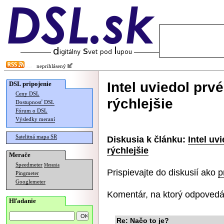
neprihlásený
Intel uviedol pr
DSL pripojenie
Ceny DSL
rýchlejšie
Dostupnosť DSL
Fórum o DSL
Výsledky meraní
Satelitná mapa SR
Diskusia k článku:
Intel uv
rýchlejšie
Merače
Speedmeter
Merania
Prispievajte do diskusií ako
p
Pingmeter
Googlemeter
Komentár, na ktorý odpovedá
Hľadanie
Re: Načo to je?