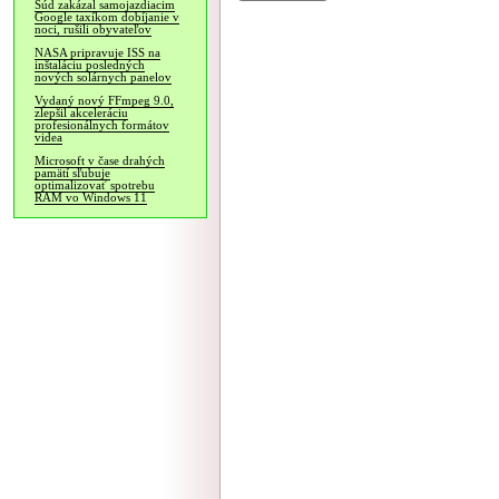
Súd zakázal samojazdiacim
Google taxíkom dobíjanie v
noci, rušili obyvateľov
NASA pripravuje ISS na
inštaláciu posledných
nových solárnych panelov
Vydaný nový FFmpeg 9.0,
zlepšil akceleráciu
profesionálnych formátov
videa
Microsoft v čase drahých
pamätí sľubuje
optimalizovať spotrebu
RAM vo Windows 11