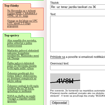
Titulok:
Top články
Na Slovensku sa v tichosti
vypína ADSL v lokalitách s
Text:
VDSL, už 31. mája
Orange sa doťahuje na UPC
a O2, spustí 2.5 Gbps
pripojenie
Top správy
Alza nasadila dve novinky,
jednu užitočnú a jednu
kontroverznú
Maďarsko jadrovú elektráreň
nakoniec kompletne
neodstavilo, Rumunsko mení
Prihláste sa
a povoľte si emailové notifiká
tok Dunaja
Ďalšia jadrová elektráreň
Overovací text:
južne od Slovenska musela
kvôli teplu znížiť výkon
Železnice predávajú dve
tretiny lístkov elektronicky,
po donútení cestujúcich na
takýto nákup
Železnice znižujú kvôli teplu
rýchlosť iba na 50 km/h,
Pre overenie, že komentár sa nepridáva automatizov
spôsobuje to meškanie
Písmená musíte zadávať rovnako ako na obrázku veľk
obrázok". V texte sa používajú iba znaky "BC
NASA na diaľku na sonde
Voyager 2 úspešne znížila
spotrebu