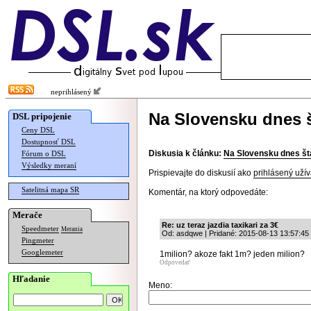
neprihlásený
Na Slovensku dnes š
DSL pripojenie
Ceny DSL
Dostupnosť DSL
Diskusia k článku:
Na Slovensku dnes št
Fórum o DSL
Výsledky meraní
Prispievajte do diskusií ako
prihlásený užív
Satelitná mapa SR
Komentár, na ktorý odpovedáte:
Merače
Re: uz teraz jazdia taxikari za 3€
Speedmeter
Merania
Od: asdqwe | Pridané: 2015-08-13 13:57:45
Pingmeter
Googlemeter
1milion? akoze fakt 1m? jeden milion?
Odpovedať
Hľadanie
Meno: