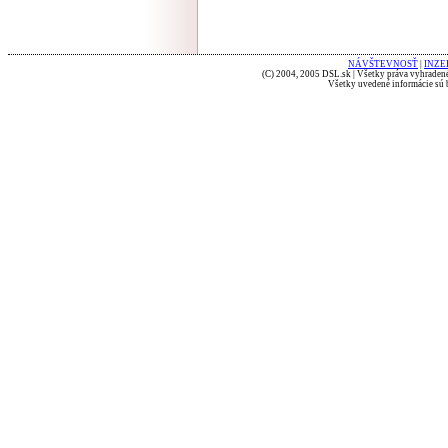
NÁVŠTEVNOSŤ
|
INZE
(C) 2004, 2005 DSL.sk | Všetky práva vyhradené
Všetky uvedené informácie sú b