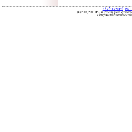
NÁVŠTEVNOSŤ
|
INZE
(C) 2004, 2005 DSL.sk | Všetky práva vyhradené
Všetky uvedené informácie sú b