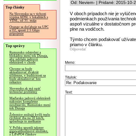
Od: Neviem- | Pridané: 2015-10-
Top články
V oboch prípadoch nie je vylúčené
Na Slovensku sa v tichosti
vypína ADSL v lokalitách s
podmienkach používania technoló
VDSL, už 31. mája
aspoň vizuálne v dostatočnom pred
Orange sa doťahuje na UPC
plne na vodičoch.
a O2, spustí 2.5 Gbps
pripojenie
Týmto chcem poďakovať užívateľ
priamo v článku.
Top správy
Odpovedať
Rumunsko odstrelmi a
blokádou mení tok Dunaja,
aby udržalo jadrovú
Meno:
elektráreň v chode
Chrome sa bude
aktualizovať dvakrát
týždenne, v budúcnosti sa
Titulok:
bude aktualizovať bez
reštartov
Slovensko.sk má opäť
technické problémy
Text:
Maďarsko jadrovú elektráreň
nakoniec kompletne
neodstavilo, Rumunsko mení
tok Dunaja
Železnice znižujú kvôli teplu
rýchlosť iba na 50 km/h,
spôsobuje to meškanie
V Poľsku spustili takmer
gigawatthodinové úložisko,
z LiFePO4 článkov