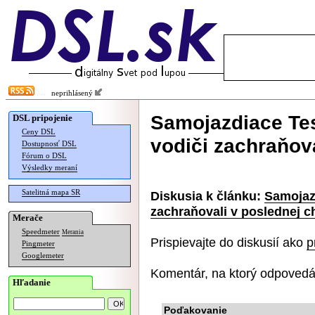
neprihlásený
Samojazdiace Tes
DSL pripojenie
Ceny DSL
vodiči zachraňova
Dostupnosť DSL
Fórum o DSL
Výsledky meraní
Satelitná mapa SR
Diskusia k článku:
Samojazd
zachraňovali v poslednej ch
Merače
Speedmeter
Merania
Prispievajte do diskusií ako
p
Pingmeter
Googlemeter
Komentár, na ktorý odpovedá
Hľadanie
Poďakovanie