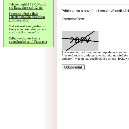
Telekom pridal 12 GB balík
pre Easy, chce zaň 12 eur
Prihláste sa
a povoľte si emailové notifiká
Spustená výroba flash
pamäte s novým najvyšším
Overovací text:
počtom vrstiev
Súd zakázal samojazdiacim
Google taxíkom dobíjanie v
noci, rušili obyvateľov
Odštartovala nová séria
populárneho sci-fi Futurama
Pre overenie, že komentár sa nepridáva automatizov
Písmená musíte zadávať rovnako ako na obrázku veľk
obrázok". V texte sa používajú iba znaky "BC