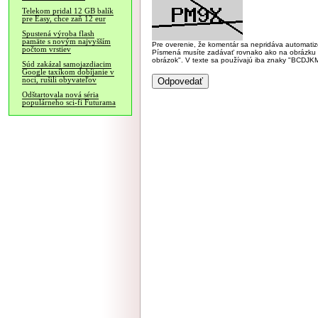
Telekom pridal 12 GB balík
pre Easy, chce zaň 12 eur
Spustená výroba flash
pamäte s novým najvyšším
Pre overenie, že komentár sa nepridáva automatizov
počtom vrstiev
Písmená musíte zadávať rovnako ako na obrázku veľk
obrázok". V texte sa používajú iba znaky "BC
Súd zakázal samojazdiacim
Google taxíkom dobíjanie v
noci, rušili obyvateľov
Odštartovala nová séria
populárneho sci-fi Futurama