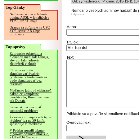
Od: syntaxterrorX | Pridané: 2015-12-11 18:
Top články
Nemožno všetkých adminov hádzať do j
Na Slovensku sa v tichosti
Odpovedať
vypína ADSL v lokalitách s
VDSL, už 31. mája
Meno:
Orange sa doťahuje na UPC
a O2, spustí 2.5 Gbps
pripojenie
Titulok:
Top správy
Rumunsko odstrelmi a
blokádou mení tok Dunaja,
Text:
aby udržalo jadrovú
elektráreň v chode
Chrome sa bude
aktualizovať dvakrát
týždenne, v budúcnosti sa
bude aktualizovať bez
reštartov
Maďarsko jadrovú elektráreň
nakoniec kompletne
neodstavilo, Rumunsko mení
tok Dunaja
Slovensko.sk má opäť
technické problémy
Prihláste sa
a povoľte si emailové notifiká
Železnice znižujú kvôli teplu
rýchlosť iba na 50 km/h,
Overovací text:
spôsobuje to meškanie
V Poľsku spustili takmer
gigawatthodinové úložisko,
z LiFePO4 článkov