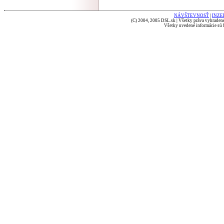
NÁVŠTEVNOSŤ
|
INZE
(C) 2004, 2005 DSL.sk | Všetky práva vyhradené
Všetky uvedené informácie sú b