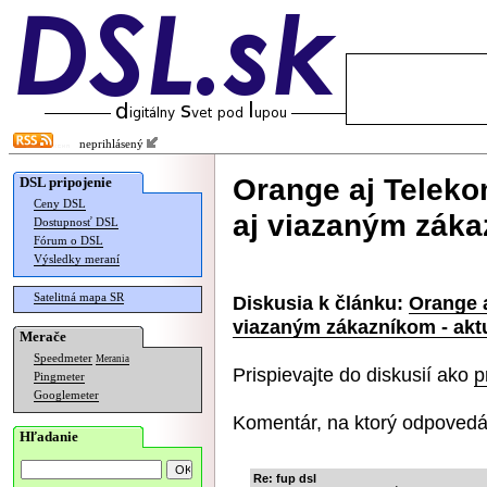
neprihlásený
Orange aj Teleko
DSL pripojenie
Ceny DSL
aj viazaným zákaz
Dostupnosť DSL
Fórum o DSL
Výsledky meraní
Satelitná mapa SR
Diskusia k článku:
Orange 
viazaným zákazníkom - aktu
Merače
Speedmeter
Merania
Prispievajte do diskusií ako
p
Pingmeter
Googlemeter
Komentár, na ktorý odpovedá
Hľadanie
Re: fup dsl