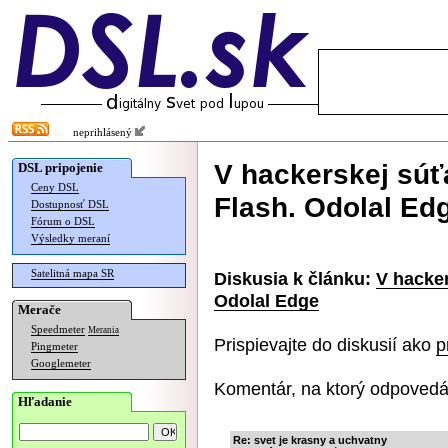
neprihlásený
V hackerskej súťa
DSL pripojenie
Ceny DSL
Flash. Odolal Ed
Dostupnosť DSL
Fórum o DSL
Výsledky meraní
Satelitná mapa SR
Diskusia k článku:
V hacker
Odolal Edge
Merače
Speedmeter
Merania
Prispievajte do diskusií ako
p
Pingmeter
Googlemeter
Komentár, na ktorý odpovedá
Hľadanie
Re: svet je krasny a uchvatny