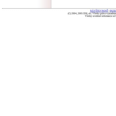
NÁVŠTEVNOSŤ
|
INZE
(C) 2004, 2005 DSL.sk | Všetky práva vyhradené
Všetky uvedené informácie sú b