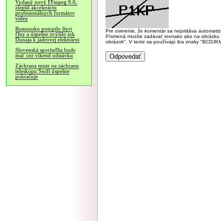
Vydaný nový FFmpeg 9.0,
zlepšil akceleráciu
profesionálnych formátov
videa
Rumunsko potopilo štyri
Pre overenie, že komentár sa nepridáva automatizov
člny a úspešne zvýšilo tok
Písmená musíte zadávať rovnako ako na obrázku veľk
Dunaja k jadrovej elektrárni
obrázok". V texte sa používajú iba znaky "BC
Slovenská sporiteľňa bude
mať cez víkend odstávku
Záchrana misie na záchranu
teleskopu Swift úspešne
pokračuje