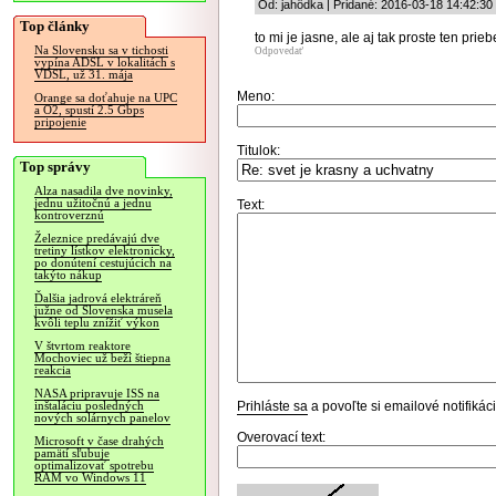
Od: jahôdka | Pridané: 2016-03-18 14:42:30
Top články
to mi je jasne, ale aj tak proste ten prieb
Na Slovensku sa v tichosti
Odpovedať
vypína ADSL v lokalitách s
VDSL, už 31. mája
Meno:
Orange sa doťahuje na UPC
a O2, spustí 2.5 Gbps
pripojenie
Titulok:
Top správy
Alza nasadila dve novinky,
jednu užitočnú a jednu
Text:
kontroverznú
Železnice predávajú dve
tretiny lístkov elektronicky,
po donútení cestujúcich na
takýto nákup
Ďalšia jadrová elektráreň
južne od Slovenska musela
kvôli teplu znížiť výkon
V štvrtom reaktore
Mochoviec už beží štiepna
reakcia
NASA pripravuje ISS na
Prihláste sa
a povoľte si emailové notifiká
inštaláciu posledných
nových solárnych panelov
Overovací text:
Microsoft v čase drahých
pamätí sľubuje
optimalizovať spotrebu
RAM vo Windows 11