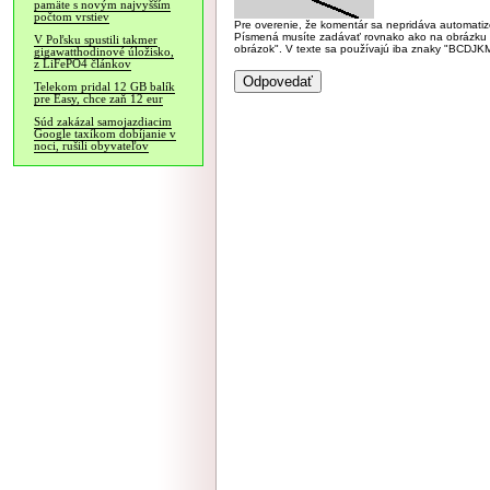
pamäte s novým najvyšším
počtom vrstiev
Pre overenie, že komentár sa nepridáva automatizov
Písmená musíte zadávať rovnako ako na obrázku veľk
V Poľsku spustili takmer
obrázok". V texte sa používajú iba znaky "BC
gigawatthodinové úložisko,
z LiFePO4 článkov
Telekom pridal 12 GB balík
pre Easy, chce zaň 12 eur
Súd zakázal samojazdiacim
Google taxíkom dobíjanie v
noci, rušili obyvateľov