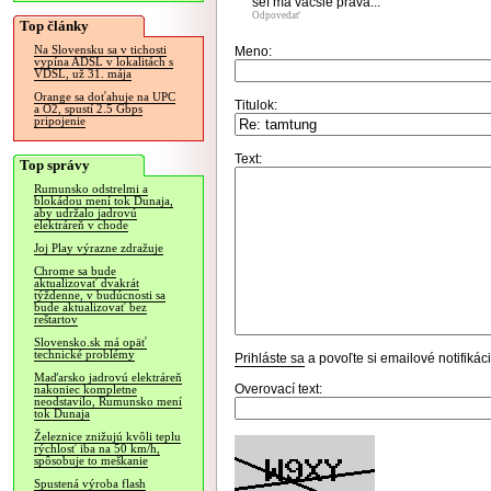
šéf ma väčšie práva...
Odpovedať
Top články
Na Slovensku sa v tichosti
Meno:
vypína ADSL v lokalitách s
VDSL, už 31. mája
Orange sa doťahuje na UPC
Titulok:
a O2, spustí 2.5 Gbps
pripojenie
Text:
Top správy
Rumunsko odstrelmi a
blokádou mení tok Dunaja,
aby udržalo jadrovú
elektráreň v chode
Joj Play výrazne zdražuje
Chrome sa bude
aktualizovať dvakrát
týždenne, v budúcnosti sa
bude aktualizovať bez
reštartov
Slovensko.sk má opäť
technické problémy
Prihláste sa
a povoľte si emailové notifiká
Maďarsko jadrovú elektráreň
Overovací text:
nakoniec kompletne
neodstavilo, Rumunsko mení
tok Dunaja
Železnice znižujú kvôli teplu
rýchlosť iba na 50 km/h,
spôsobuje to meškanie
Spustená výroba flash