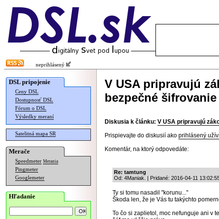
neprihlásený
V USA pripravujú zá
DSL pripojenie
Ceny DSL
bezpečné šifrovanie
Dostupnosť DSL
Fórum o DSL
Výsledky meraní
Diskusia k článku:
V USA pripravujú záko
Satelitná mapa SR
Prispievajte do diskusií ako
prihlásený užív
Komentár, na ktorý odpovedáte:
Merače
Speedmeter
Merania
Pingmeter
Re: tamtung
Googlemeter
Od: 4Maniak. | Pridané: 2016-04-11 13:02:5
Ty si tomu nasadil "korunu..."
Hľadanie
Škoda len, že je Vás tu takýchto pomern
To čo si zaplietol, moc nefunguje ani v t