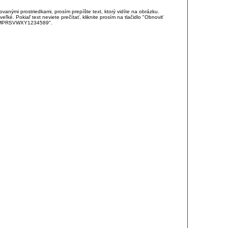
anými prostriedkami, prosím prepíšte text, ktorý vidíte na obrázku.
é. Pokiaľ text neviete prečítať, kliknite prosím na tlačidlo "Obnoviť
DJKMPRSVWXY1234589".