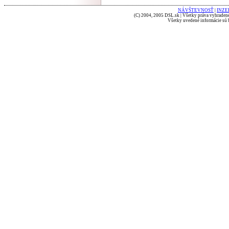
NÁVŠTEVNOSŤ
|
INZE
(C) 2004, 2005 DSL.sk | Všetky práva vyhradené
Všetky uvedené informácie sú b