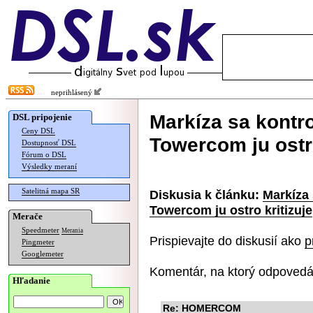
neprihlásený
Markíza sa kontr
DSL pripojenie
Ceny DSL
Towercom ju ostro
Dostupnosť DSL
Fórum o DSL
Výsledky meraní
Satelitná mapa SR
Diskusia k článku:
Markíza
Towercom ju ostro kritizuje
Merače
Speedmeter
Merania
Prispievajte do diskusií ako
p
Pingmeter
Googlemeter
Komentár, na ktorý odpovedá
Hľadanie
Re: HOMERCOM