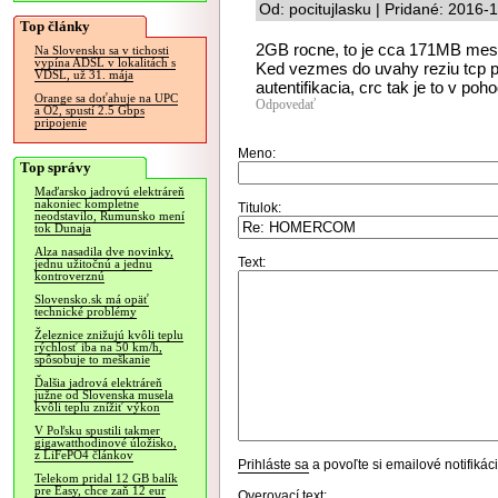
Od: pocitujlasku | Pridané: 2016-
Top články
2GB rocne, to je cca 171MB mes
Na Slovensku sa v tichosti
vypína ADSL v lokalitách s
Ked vezmes do uvahy reziu tcp pr
VDSL, už 31. mája
autentifikacia, crc tak je to v poh
Orange sa doťahuje na UPC
Odpovedať
a O2, spustí 2.5 Gbps
pripojenie
Meno:
Top správy
Maďarsko jadrovú elektráreň
nakoniec kompletne
Titulok:
neodstavilo, Rumunsko mení
tok Dunaja
Alza nasadila dve novinky,
Text:
jednu užitočnú a jednu
kontroverznú
Slovensko.sk má opäť
technické problémy
Železnice znižujú kvôli teplu
rýchlosť iba na 50 km/h,
spôsobuje to meškanie
Ďalšia jadrová elektráreň
južne od Slovenska musela
kvôli teplu znížiť výkon
V Poľsku spustili takmer
gigawatthodinové úložisko,
z LiFePO4 článkov
Prihláste sa
a povoľte si emailové notifiká
Telekom pridal 12 GB balík
pre Easy, chce zaň 12 eur
Overovací text: