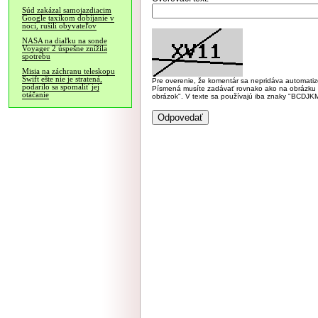
Súd zakázal samojazdiacim
Google taxíkom dobíjanie v
noci, rušili obyvateľov
NASA na diaľku na sonde
Voyager 2 úspešne znížila
spotrebu
Misia na záchranu teleskopu
Swift ešte nie je stratená,
Pre overenie, že komentár sa nepridáva automatizov
podarilo sa spomaliť jej
Písmená musíte zadávať rovnako ako na obrázku veľk
otáčanie
obrázok". V texte sa používajú iba znaky "BC