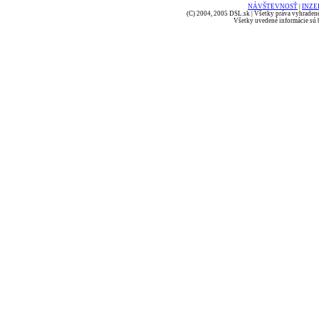
NÁVŠTEVNOSŤ
|
INZE
(C) 2004, 2005 DSL.sk | Všetky práva vyhradené
Všetky uvedené informácie sú b