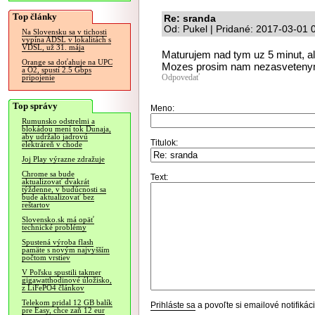
Top články
Re: sranda
Od: Pukel | Pridané: 2017-03-01 
Na Slovensku sa v tichosti
vypína ADSL v lokalitách s
VDSL, už 31. mája
Maturujem nad tym uz 5 minut, al
Orange sa doťahuje na UPC
Mozes prosim nam nezasvetenym, 
a O2, spustí 2.5 Gbps
Odpovedať
pripojenie
Top správy
Meno:
Rumunsko odstrelmi a
blokádou mení tok Dunaja,
aby udržalo jadrovú
Titulok:
elektráreň v chode
Joj Play výrazne zdražuje
Chrome sa bude
Text:
aktualizovať dvakrát
týždenne, v budúcnosti sa
bude aktualizovať bez
reštartov
Slovensko.sk má opäť
technické problémy
Spustená výroba flash
pamäte s novým najvyšším
počtom vrstiev
V Poľsku spustili takmer
gigawatthodinové úložisko,
z LiFePO4 článkov
Telekom pridal 12 GB balík
Prihláste sa
a povoľte si emailové notifiká
pre Easy, chce zaň 12 eur