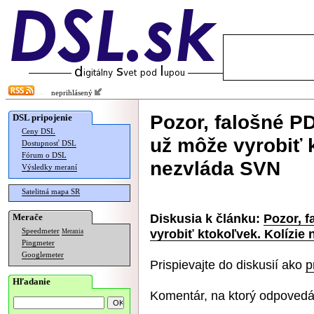
neprihlásený
Pozor, falošné P
DSL pripojenie
Ceny DSL
už môže vyrobiť k
Dostupnosť DSL
Fórum o DSL
nezvláda SVN
Výsledky meraní
Satelitná mapa SR
Diskusia k článku:
Pozor, 
Merače
vyrobiť ktokoľvek. Kolízie
Speedmeter
Merania
Pingmeter
Googlemeter
Prispievajte do diskusií ako
p
Hľadanie
Komentár, na ktorý odpovedá