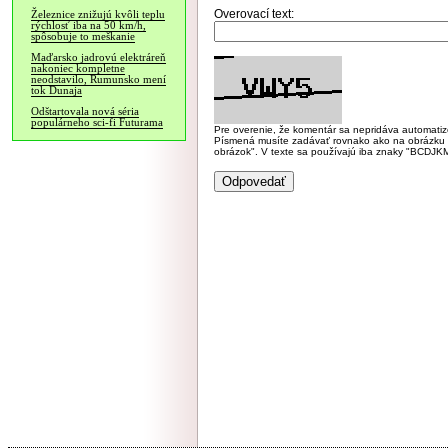
Overovací text:
Železnice znižujú kvôli teplu
rýchlosť iba na 50 km/h,
spôsobuje to meškanie
Maďarsko jadrovú elektráreň
nakoniec kompletne
neodstavilo, Rumunsko mení
tok Dunaja
Odštartovala nová séria
populárneho sci-fi Futurama
Pre overenie, že komentár sa nepridáva automatizov
Písmená musíte zadávať rovnako ako na obrázku veľk
obrázok". V texte sa používajú iba znaky "BC